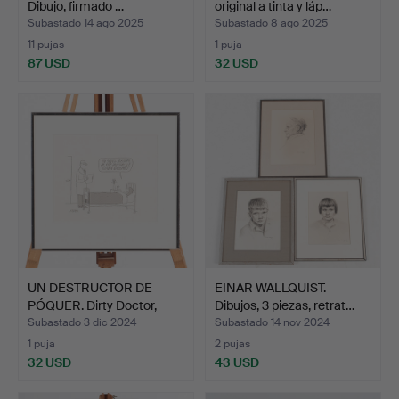
Dibujo, firmado …
original a tinta y láp…
Subastado 14 ago 2025
Subastado 8 ago 2025
11 pujas
1 puja
87 USD
32 USD
UN DESTRUCTOR DE
EINAR WALLQUIST.
PÓQUER. Dirty Doctor,
Dibujos, 3 piezas, retrat…
dib…
Subastado 3 dic 2024
Subastado 14 nov 2024
1 puja
2 pujas
32 USD
43 USD