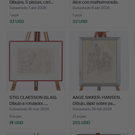
Dibujos, 5 piezas, cari…
Alce con malhumorado.
Mo…
Subastado 7 abr 2026
Subastado 6 abr 2026
1 puja
1 puja
32 USD
32 USD
STIG CLAESSON (SLAS).
AAGE SIKKER-HANSEN.
Dibujo a rotulador, …
Dibujo, lápiz sobre pa…
Subastado 10 mar 2026
Subastado 25 feb 2026
9 pujas
21 pujas
74 USD
255 USD