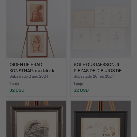
OIDENTIFIERAD
ROLF GUSTAFSSON. 6
KONSTNÄR. modelo de
PIEZAS DE DIBUJOS DE
estudio,…
FA…
Subastado 2 ago 2024
Subastado 20 feb 2024
1 puja
1 puja
32 USD
32 USD