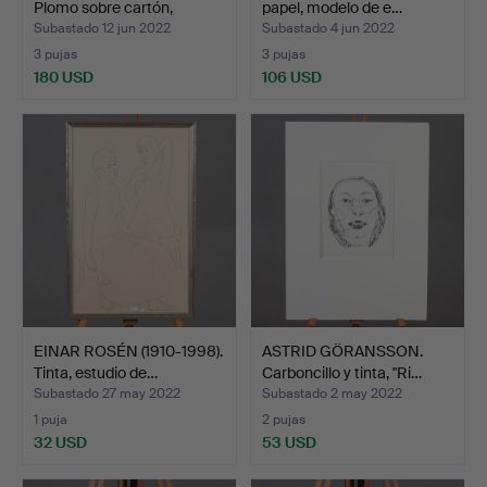
Plomo sobre cartón,
papel, modelo de e…
"Sims…
Subastado 12 jun 2022
Subastado 4 jun 2022
3 pujas
3 pujas
180 USD
106 USD
EINAR ROSÉN (1910-1998).
ASTRID GÖRANSSON.
Tinta, estudio de…
Carboncillo y tinta, "Ri…
Subastado 27 may 2022
Subastado 2 may 2022
1 puja
2 pujas
32 USD
53 USD