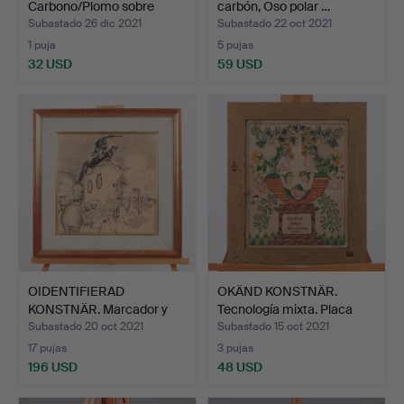
Carbono/Plomo sobre
carbón, Oso polar …
papel, …
Subastado 26 dic 2021
Subastado 22 oct 2021
1 puja
5 pujas
32 USD
59 USD
OIDENTIFIERAD
OKÄND KONSTNÄR.
KONSTNÄR. Marcador y
Tecnología mixta. Placa
plomo. …
co…
Subastado 20 oct 2021
Subastado 15 oct 2021
17 pujas
3 pujas
196 USD
48 USD