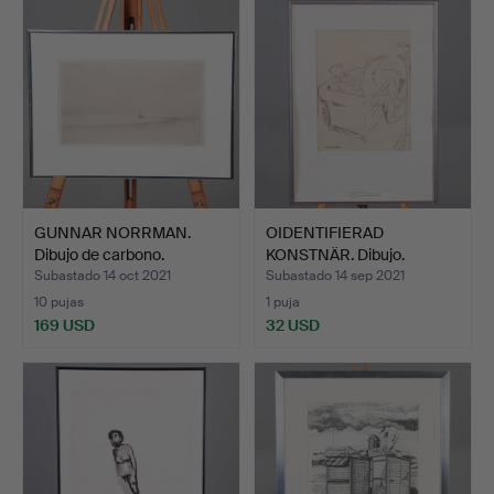
GUNNAR NORRMAN.
OIDENTIFIERAD
Dibujo de carbono.
KONSTNÄR. Dibujo.
Composi…
Caricatura…
Subastado 14 oct 2021
Subastado 14 sep 2021
10 pujas
1 puja
169 USD
32 USD