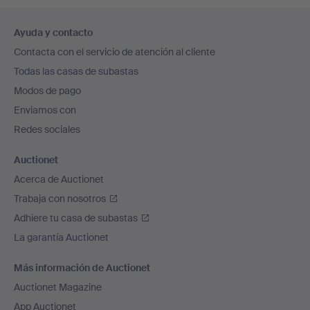
Navegación
Ayuda y contacto
en
Contacta con el servicio de atención al cliente
el
Todas las casas de subastas
pie
Modos de pago
de
Enviamos con
página
Redes sociales
Auctionet
Acerca de Auctionet
Trabaja con nosotros
Adhiere tu casa de subastas
La garantía Auctionet
Más información de Auctionet
Auctionet Magazine
App Auctionet