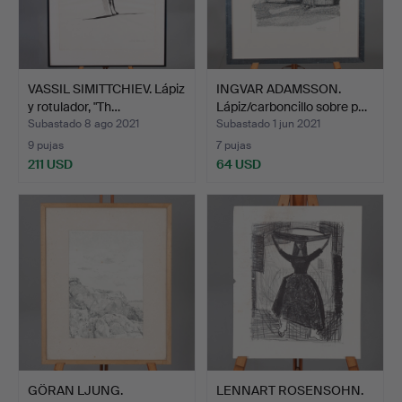
VASSIL SIMITTCHIEV. Lápiz
INGVAR ADAMSSON.
y rotulador, "Th…
Lápiz/carboncillo sobre p…
Subastado 8 ago 2021
Subastado 1 jun 2021
9 pujas
7 pujas
211 USD
64 USD
GÖRAN LJUNG.
LENNART ROSENSOHN.