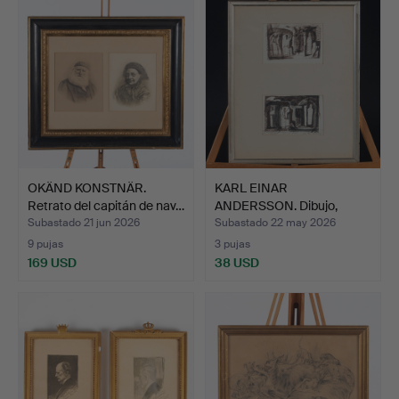
OKÄND KONSTNÄR.
KARL EINAR
Retrato del capitán de nav…
ANDERSSON. Dibujo,
firmado.
Subastado 21 jun 2026
Subastado 22 may 2026
9 pujas
3 pujas
169 USD
38 USD