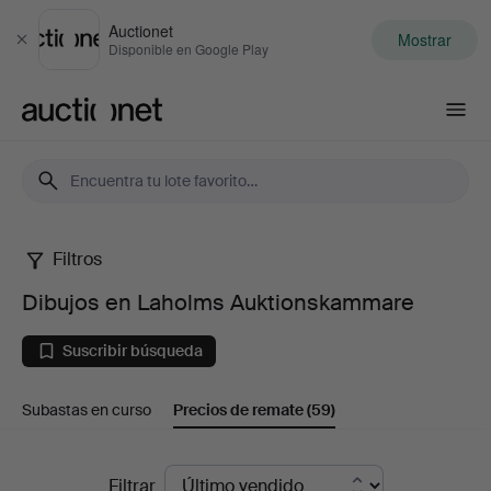
Auctionet
Mostrar
Cerrar
Disponible en Google Play
Auctionet.com
Filtros
Dibujos
Dibujos en Laholms Auktionskammare
en
Suscribir búsqueda
Laholms
Subastas en curso
Precios de remate
(59)
Auktionskammare
Precios
Filtrar