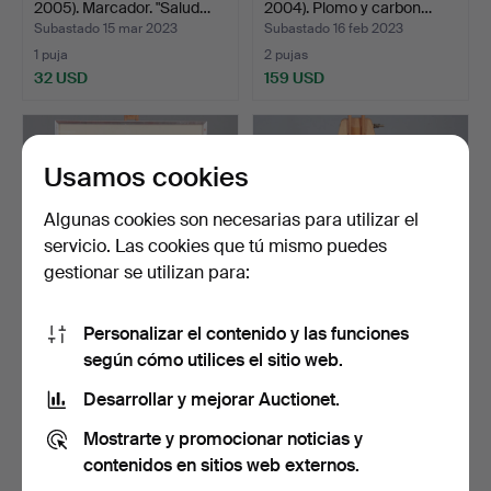
2005). Marcador. "Salud…
2004). Plomo y carbon…
Subastado 15 mar 2023
Subastado 16 feb 2023
1 puja
2 pujas
32 USD
159 USD
Usamos cookies
Algunas cookies son necesarias para utilizar el
servicio. Las cookies que tú mismo puedes
gestionar se utilizan para:
Personalizar el contenido y las funciones
OIDENTIFIERAD
MAPA DE LA PROPIEDAD.
según cómo utilices el sitio web.
KONSTNÄR. Carbono
Prensa, Wanås.
sobre pape…
Subastado 16 feb 2023
Subastado 25 ene 2023
Desarrollar y mejorar Auctionet.
1 puja
1 puja
Mostrarte y promocionar noticias y
32 USD
32 USD
contenidos en sitios web externos.