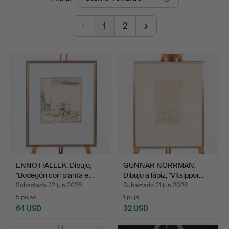
de
1
2
remate
ENNO HALLEK. Dibujo,
GUNNAR NORRMAN.
"Bodegón con planta e…
Dibujo a lápiz, "Vitsippor…
Subastado 22 jun 2026
Subastado 21 jun 2026
5 pujas
1 puja
64 USD
32 USD