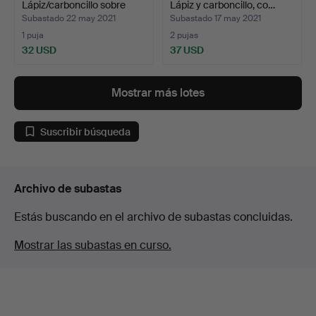
Lápiz/carboncillo sobre
Lápiz y carboncillo, co…
papel…
Subastado 22 may 2021
Subastado 17 may 2021
1 puja
2 pujas
32 USD
37 USD
Mostrar más lotes
Suscribir búsqueda
Archivo de subastas
Estás buscando en el archivo de subastas concluidas.
Mostrar las subastas en curso.