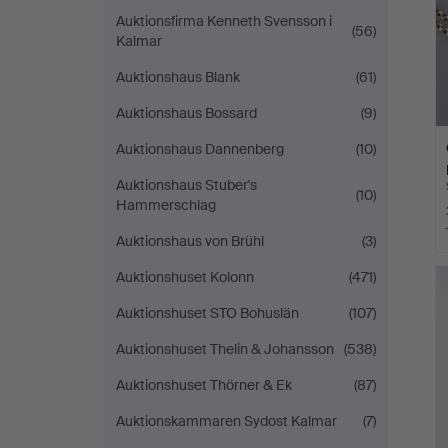
Auktionsfirma Kenneth Svensson i
(56)
Kalmar
Auktionshaus Blank
(61)
Auktionshaus Bossard
(9)
Auktionshaus Dannenberg
(10)
Auktionshaus Stuber's
(10)
Hammerschlag
Auktionshaus von Brühl
(3)
Auktionshuset Kolonn
(471)
Auktionshuset STO Bohuslän
(107)
Auktionshuset Thelin & Johansson
(538)
Auktionshuset Thörner & Ek
(87)
Auktionskammaren Sydost Kalmar
(7)