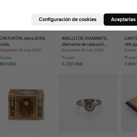
Configuración de cookies
Aceptarlas
CINTURÓN, plata (830),
ANILLO DE DIAMANTE,
CARTIE
India.
diamante de talla anti…
18K gu
Subastado 22 may 2022
Subastado 22 may 2022
Subast
4 pujas
11 pujas
15 puja
162 USD
3.227 USD
7.260