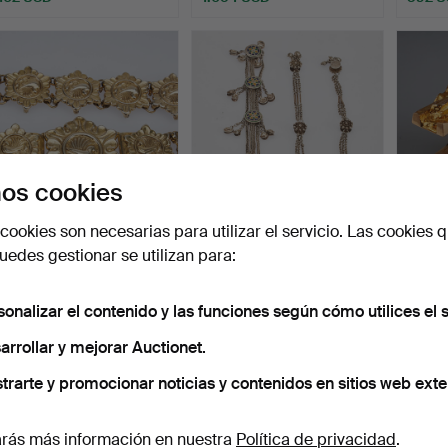
os cookies
cookies son necesarias para utilizar el servicio. Las cookies q
CINTURÓN, plata dorada,
DECORACIONES DE
BJ
edes gestionar se utilizan para:
India.
CAMISA, 2 piezas, plata,
GEMEL
e…
…
Subastado 30 ago 2022
Subastado 19 ago 2022
Subast
18 pujas
10 pujas
15 puja
sonalizar el contenido y las funciones según cómo utilices el s
174 USD
128 USD
525 
arrollar y mejorar Auctionet.
Lote
selecci
trarte y promocionar noticias y contenidos en sitios web exte
rás más información en nuestra
Política de privacidad
.