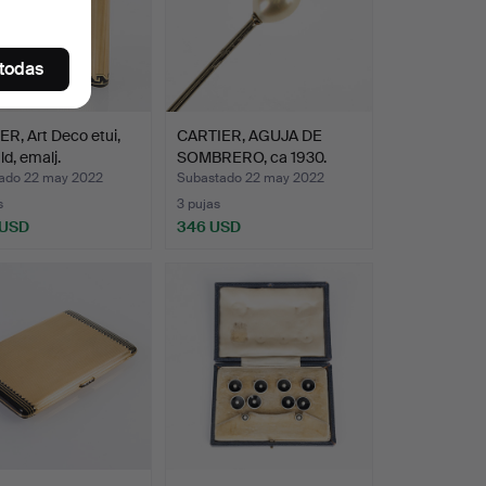
 todas
R, Art Deco etui,
CARTIER, AGUJA DE
ld, emalj.
SOMBRERO, ca 1930.
ado 22 may 2022
Subastado 22 may 2022
s
3 pujas
 USD
346 USD