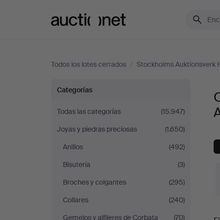
Auctionet.com
Todos los lotes cerrados
/
Stockholms Auktionsverk H
Objetos
Categorías
O
preciosos
A
Todas las categorías
(15.947)
Joyas y piedras preciosas
(1.650)
y
Anillos
(492)
otros
Bisutería
(3)
en
Broches y colgantes
(295)
Collares
(240)
Stockholms
P
Gemelos y alfileres de Corbata
(70)