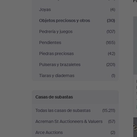
Fi
Auktionsverk
Joyas
(4)
r
Helsinki
Objetos preciosos y otros
(30)
Pedrería y juegos
(107)
Pendientes
(165)
Piedras preciosas
(42)
Pulseras y brazaletes
(201)
Tiaras y diademas
(1)
Casas de subastas
Todas las casas de subastas
(15.211)
Acreman St Auctioneers & Valuers
(57)
Arce Auctions
(2)