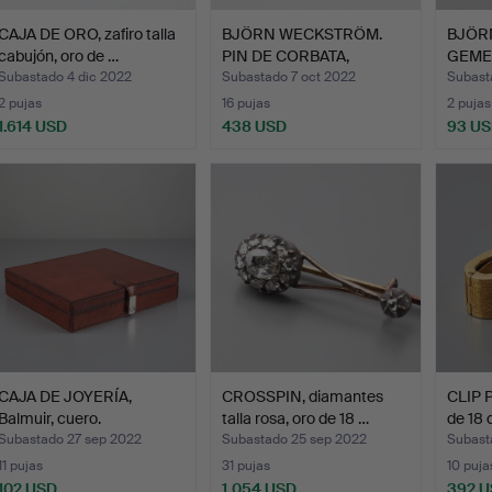
CAJA DE ORO, zafiro talla
BJÖRN WECKSTRÖM.
BJÖR
cabujón, oro de …
PIN DE CORBATA,
GEMEL
Rimfrost,…
1…
Subastado 4 dic 2022
Subastado 7 oct 2022
Subast
2 pujas
16 pujas
2 pujas
1.614 USD
438 USD
93 U
CAJA DE JOYERÍA,
CROSSPIN, diamantes
CLIP 
Balmuir, cuero.
talla rosa, oro de 18 …
de 18 
Subastado 27 sep 2022
Subastado 25 sep 2022
Subast
11 pujas
31 pujas
10 puja
102 USD
1.054 USD
392 