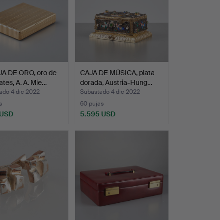
A DE ORO, oro de
CAJA DE MÚSICA, plata
lates, A. A. Mie…
dorada, Austria-Hung…
ado 4 dic 2022
Subastado 4 dic 2022
s
60 pujas
 USD
5.595 USD
onado