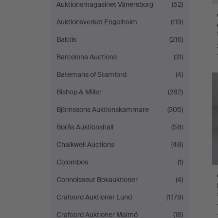
Auktionsmagasinet Vänersborg
(52)
Auktionsverket Engelholm
(119)
Balclis
(216)
Barcelona Auctions
(31)
Batemans of Stamford
(4)
Bishop & Miller
(282)
Björnssons Auktionskammare
(305)
Borås Auktionshall
(58)
Chalkwell Auctions
(48)
Colombos
(1)
Connoisseur Bokauktioner
(4)
Crafoord Auktioner Lund
(1.179)
Crafoord Auktioner Malmö
(18)