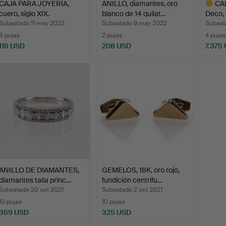
CAJA PARA JOYERÍA,
ANILLO, diamantes, oro
CAR
cuero, siglo XIX.
blanco de 14 quilat…
Deco, 
Subastado 11 may 2022
Subastado 9 may 2022
Subast
8 pujas
2 pujas
4 pujas
116 USD
208 USD
7.375
Lote
selecci
ANILLO DE DIAMANTES,
GEMELOS, 18K, oro rojo,
diamantes talla princ…
fundición centrífu…
Subastado 20 oct 2021
Subastado 2 oct 2021
10 pujas
10 pujas
369 USD
325 USD