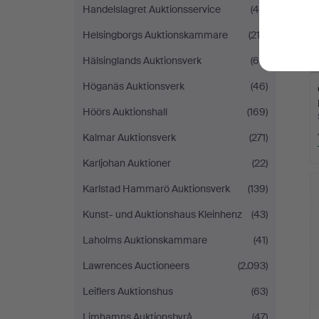
Handelslagret Auktionsservice
(45)
Helsingborgs Auktionskammare
(212)
Hälsinglands Auktionsverk
(68)
Höganäs Auktionsverk
(46)
Höörs Auktionshall
(169)
Kalmar Auktionsverk
(271)
Karljohan Auktioner
(22)
Karlstad Hammarö Auktionsverk
(139)
Kunst- und Auktionshaus Kleinhenz
(43)
Laholms Auktionskammare
(41)
Lawrences Auctioneers
(2.093)
Leiflers Auktionshus
(63)
Limhamns Auktionsbyrå
(47)