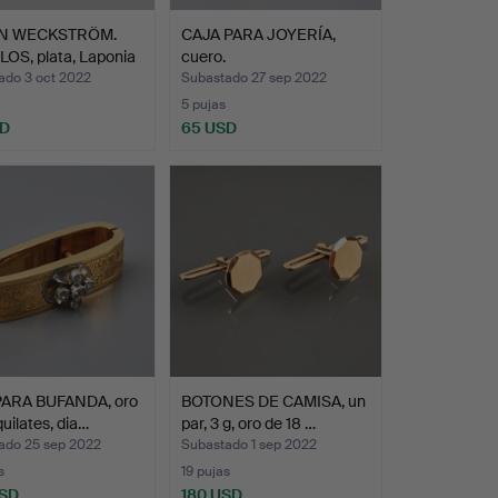
N WECKSTRÖM.
CAJA PARA JOYERÍA,
OS, plata, Laponia
cuero.
ado 3 oct 2022
Subastado 27 sep 2022
5 pujas
SD
65 USD
PARA BUFANDA, oro
BOTONES DE CAMISA, un
quilates, dia…
par, 3 g, oro de 18 …
ado 25 sep 2022
Subastado 1 sep 2022
s
19 pujas
USD
180 USD