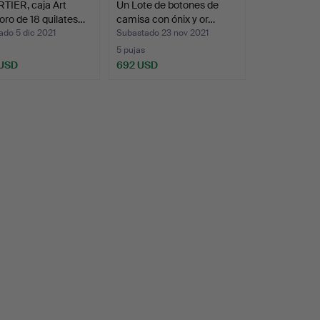
TIER, caja Art
Un Lote de botones de
oro de 18 quilates…
camisa con ónix y or…
ado 5 dic 2021
Subastado 23 nov 2021
5 pujas
 USD
692 USD
onado