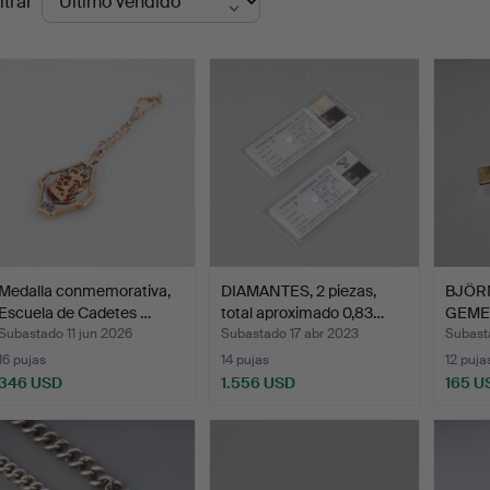
ltrar
de
emate
Medalla conmemorativa,
DIAMANTES, 2 piezas,
BJÖR
Escuela de Cadetes …
total aproximado 0,83…
GEMEL
1…
Subastado 11 jun 2026
Subastado 17 abr 2023
Subast
16 pujas
14 pujas
12 puja
346 USD
1.556 USD
165 U