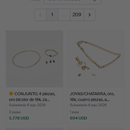
de
1
…
209
remate
CONJUNTO, 4 piezas,
JOYAS/CHATARRA, oro,
oro bicolor de 18k, za…
18k, cuatro piezas, a…
Subastado 6 ago 2026
Subastado 6 ago 2026
3 pujas
1 puja
5.778 USD
694 USD
Lote