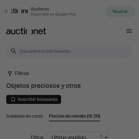
Auctionet
Mostrar
Cerrar
Disponible en Google Play
Auctionet.com
Filtros
Objetos
Objetos preciosos y otros
preciosos
Suscribir búsqueda
y
Subastas en curso
Precios de remate
(15 211)
otros
Precios
Filtrar