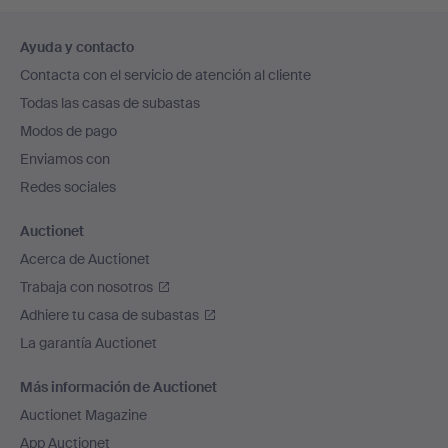
Navegación
Ayuda y contacto
en
Contacta con el servicio de atención al cliente
el
Todas las casas de subastas
pie
Modos de pago
de
Enviamos con
página
Redes sociales
Auctionet
Acerca de Auctionet
Trabaja con nosotros
Adhiere tu casa de subastas
La garantía Auctionet
Más información de Auctionet
Auctionet Magazine
App Auctionet