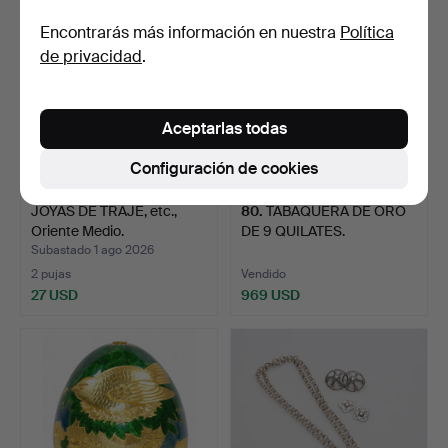
Encontrarás más información en nuestra
Política
de privacidad
.
Aceptarlas todas
Configuración de cookies
JOYAS DE TRAJE, etc.,
80
.
TABAQUERA DE ORO
Oriente Medio.
DE 9 QUILATES.
Subastado 1 ago 2026
2 pujas
Vendido
27 USD
969 USD