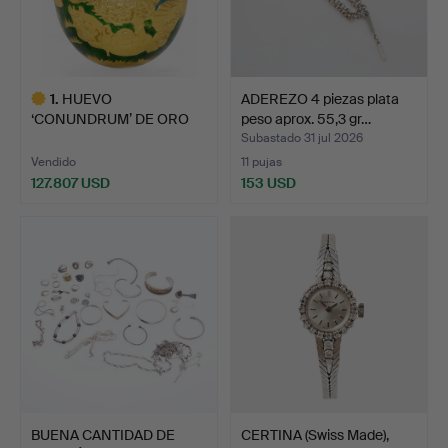
1
.
HUEVO
ADEREZO 4 piezas plata
‘CONUNDRUM’ DE ORO
peso aprox. 55,3 gr…
DE 22 QUILATES.
Subastado 31 jul 2026
Vendido
11 pujas
127.807 USD
153 USD
Lote
seleccionado
BUENA CANTIDAD DE
CERTINA (Swiss Made),