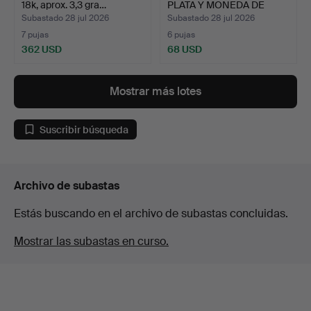
18k, aprox. 3,3 gra…
PLATA Y MONEDA DE
PLATA…
Subastado 28 jul 2026
Subastado 28 jul 2026
7 pujas
6 pujas
362 USD
68 USD
Mostrar más lotes
Suscribir búsqueda
Archivo de subastas
Estás buscando en el archivo de subastas concluidas.
Mostrar las subastas en curso.