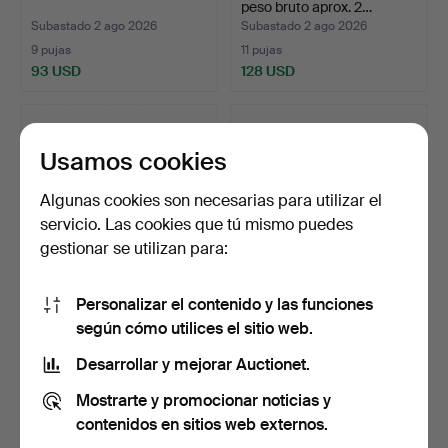
peso bruto aprox. 2…
Subastado 2 ago 2026
Subastado 2 ago 2026
9 pujas
11 pujas
93 USD
128 USD
Usamos cookies
Algunas cookies son necesarias para utilizar el
servicio. Las cookies que tú mismo puedes
gestionar se utilizan para:
Personalizar el contenido y las funciones
DUPONT. Mechero.
DUPONT. Mechero.
según cómo utilices el sitio web.
Subastado 2 ago 2026
Subastado 2 ago 2026
Desarrollar y mejorar Auctionet.
3 pujas
10 pujas
Mostrarte y promocionar noticias y
93 USD
93 USD
contenidos en sitios web externos.