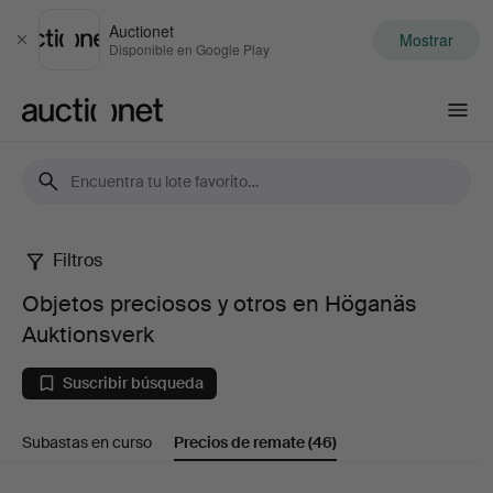
Auctionet
Mostrar
Cerrar
Disponible en Google Play
Auctionet.com
Filtros
Objetos
Objetos preciosos y otros en Höganäs
preciosos
Auktionsverk
y
Suscribir búsqueda
otros
Subastas en curso
Precios de remate
(46)
en