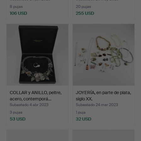
8 pujas
20 pujas
106 USD
255 USD
COLLAR y ANILLO, peltre,
JOYERÍA, en parte de plata,
acero, contemporá…
siglo XX.
Subastado 4 abr 2023
Subastado 24 mar 2023
3 pujas
1 puja
53 USD
32 USD