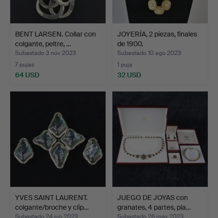
BENT LARSEN. Collar con
JOYERÍA, 2 piezas, finales
colgante, peltre, …
de 1900.
Subastado 3 nov 2023
Subastado 10 ago 2023
7 pujas
1 puja
64 USD
32 USD
YVES SAINT LAURENT.
JUEGO DE JOYAS con
colgante/broche y clip…
granates, 4 partes, pla…
Subastado 24 jun 2023
Subastado 26 may 2023