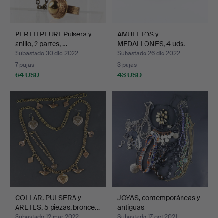
PERTTI PEURI. Pulsera y
AMULETOS y
anillo, 2 partes, …
MEDALLONES, 4 uds.
metal, esmal…
Subastado 30 dic 2022
Subastado 26 dic 2022
7 pujas
3 pujas
64 USD
43 USD
COLLAR, PULSERA y
JOYAS, contemporáneas y
ARETES, 5 piezas, bronce…
antiguas.
Subastado 12 mar 2022
Subastado 17 oct 2021