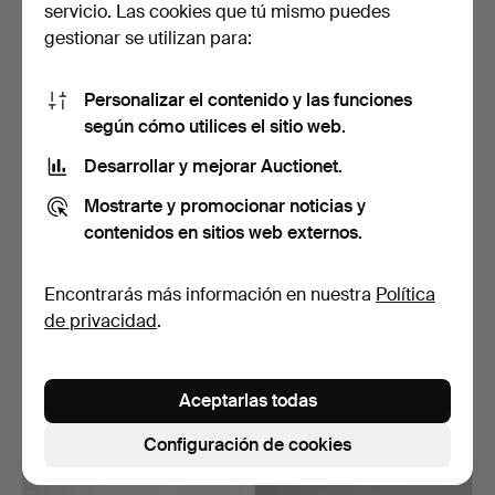
servicio. Las cookies que tú mismo puedes
1 puja
3 pujas
gestionar se utilizan para:
32 USD
43 USD
Personalizar el contenido y las funciones
según cómo utilices el sitio web.
Desarrollar y mejorar Auctionet.
Mostrarte y promocionar noticias y
contenidos en sitios web externos.
Encontrarás más información en nuestra
Política
de privacidad
.
JOYERÍA, un collar y 4
COLLAR y ARETES, ámbar
colgantes, contempo…
pulido, plata.
Subastado 30 oct 2020
Subastado 16 oct 2020
1 puja
7 pujas
Aceptarlas todas
32 USD
59 USD
Configuración de cookies