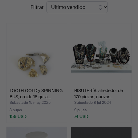
Precios
Filtrar
Höganäs
de
Auktionsverk
remate
TOOTH GOLD y SPINNING
BISUTERÍA, alrededor de
BUS, oro de 18 quila…
170 piezas, nuevas…
Subastado 15 may 2025
Subastado 8 jul 2024
3 pujas
9 pujas
159 USD
74 USD