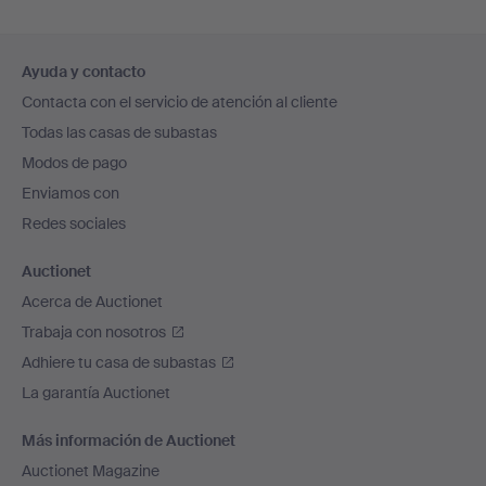
Navegación
Ayuda y contacto
en
Contacta con el servicio de atención al cliente
el
Todas las casas de subastas
pie
Modos de pago
de
Enviamos con
página
Redes sociales
Auctionet
Acerca de Auctionet
Trabaja con nosotros
Adhiere tu casa de subastas
La garantía Auctionet
Más información de Auctionet
Auctionet Magazine