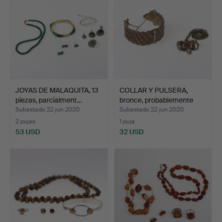
JOYAS DE MALAQUITA, 13
COLLAR Y PULSERA,
piezas, parcialment…
bronce, probablemente
Ka…
Subastado 22 jun 2020
Subastado 22 jun 2020
2 pujas
1 puja
53 USD
32 USD