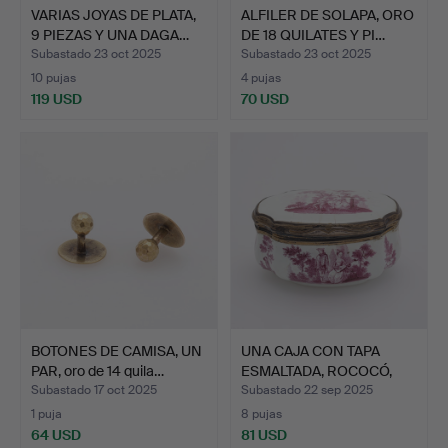
VARIAS JOYAS DE PLATA,
ALFILER DE SOLAPA, ORO
9 PIEZAS Y UNA DAGA…
DE 18 QUILATES Y PI…
Subastado 23 oct 2025
Subastado 23 oct 2025
10 pujas
4 pujas
119 USD
70 USD
BOTONES DE CAMISA, UN
UNA CAJA CON TAPA
PAR, oro de 14 quila…
ESMALTADA, ROCOCÓ,
SIGLO…
Subastado 17 oct 2025
Subastado 22 sep 2025
1 puja
8 pujas
64 USD
81 USD