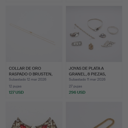
COLLAR DE ORO
JOYAS DE PLATA A
RASPADO O BRUSTEN,
GRANEL, 8 PIEZAS,
PULSERA B…
BROCHES…
Subastado 12 mar 2026
Subastado 11 mar 2026
12 pujas
27 pujas
127 USD
296 USD