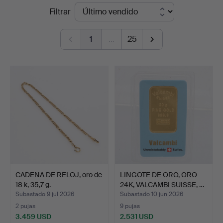
Precios
Filtrar
Crafoord
de
Auktioner
1
…
25
remate
Lund
CADENA DE RELOJ, oro de
LINGOTE DE ORO, ORO
18 k, 35,7 g.
24K, VALCAMBI SUISSE, …
Subastado 9 jul 2026
Subastado 10 jun 2026
2 pujas
9 pujas
3.459 USD
2.531 USD