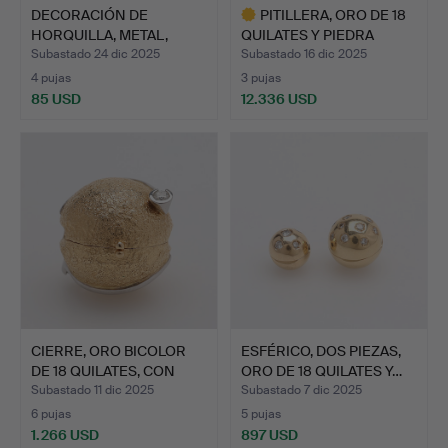
DECORACIÓN DE
PITILLERA, ORO DE 18
HORQUILLA, METAL,
QUILATES Y PIEDRA
PERLAS Y P…
NEG…
Subastado 24 dic 2025
Subastado 16 dic 2025
4 pujas
3 pujas
85 USD
12.336 USD
Lote
seleccionado
CIERRE, ORO BICOLOR
ESFÉRICO, DOS PIEZAS,
DE 18 QUILATES, CON
ORO DE 18 QUILATES Y…
DO…
Subastado 11 dic 2025
Subastado 7 dic 2025
6 pujas
5 pujas
1.266 USD
897 USD