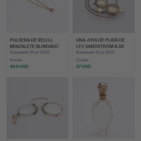
PULSERA DE RELOJ,
UNA JOYA DE PLATA DE
BRAZALETE BLINDADO
LEY, SANDSTRÖM & DE
DE OR…
W…
Subastado 24 jul 2025
Subastado 12 jul 2025
6 pujas
2 pujas
464 USD
37 USD