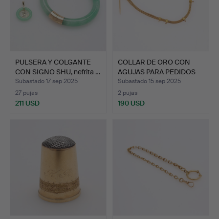
PULSERA Y COLGANTE
COLLAR DE ORO CON
CON SIGNO SHU, nefrita …
AGUJAS PARA PEDIDOS
EN M…
Subastado 17 sep 2025
Subastado 15 sep 2025
27 pujas
2 pujas
211 USD
190 USD