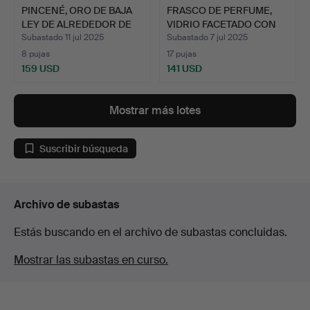
PINCENÉ, ORO DE BAJA
FRASCO DE PERFUME,
LEY DE ALREDEDOR DE
VIDRIO FACETADO CON
1…
TAP…
Subastado 11 jul 2025
Subastado 7 jul 2025
8 pujas
17 pujas
159 USD
141 USD
Mostrar más lotes
Suscribir búsqueda
Archivo de subastas
Estás buscando en el archivo de subastas concluidas.
Mostrar las subastas en curso.