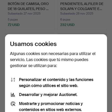
BOTÓN DE CAMISA, ORO
PENDIENTES, ALFILER DE
DE 18 QUILATES, PESO …
SOLAPA Y COLGANTE E…
Subastado 27 nov 2025
Subastado 26 nov 2025
5 pujas
6 pujas
72 USD
232 USD
Usamos cookies
Algunas cookies son necesarias para utilizar el
servicio. Las cookies que tú mismo puedes
gestionar se utilizan para:
Personalizar el contenido y las funciones
según cómo utilices el sitio web.
OLE LYNGGAARD.
UN DEDAL DE ORO DE 10
JOYERO.
QUILATES,
Desarrollar y mejorar Auctionet.
PROBABLEME…
Subastado 21 nov 2025
Subastado 21 nov 2025
Mostrarte y promocionar noticias y
8 pujas
7 pujas
54 USD
101 USD
contenidos en sitios web externos.