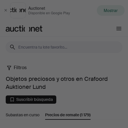
Auctionet
Mostrar
Cerrar
Disponible en Google Play
Auctionet.com
Filtros
Objetos
Objetos preciosos y otros en Crafoord
preciosos
Auktioner Lund
y
Suscribir búsqueda
otros
Subastas en curso
Precios de remate
(1 179)
en