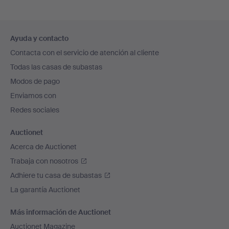
Navegación
Ayuda y contacto
en
Contacta con el servicio de atención al cliente
el
Todas las casas de subastas
pie
Modos de pago
de
Enviamos con
página
Redes sociales
Auctionet
Acerca de Auctionet
Trabaja con nosotros
Adhiere tu casa de subastas
La garantía Auctionet
Más información de Auctionet
Auctionet Magazine