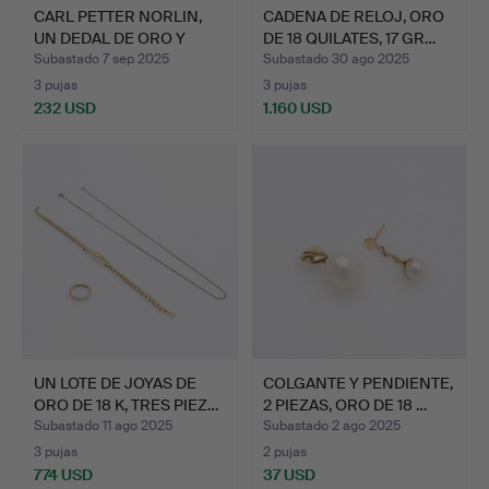
CARL PETTER NORLIN,
CADENA DE RELOJ, ORO
UN DEDAL DE ORO Y
DE 18 QUILATES, 17 GR…
ACER…
Subastado 7 sep 2025
Subastado 30 ago 2025
3 pujas
3 pujas
232 USD
1.160 USD
UN LOTE DE JOYAS DE
COLGANTE Y PENDIENTE,
ORO DE 18 K, TRES PIEZ…
2 PIEZAS, ORO DE 18 …
Subastado 11 ago 2025
Subastado 2 ago 2025
3 pujas
2 pujas
774 USD
37 USD