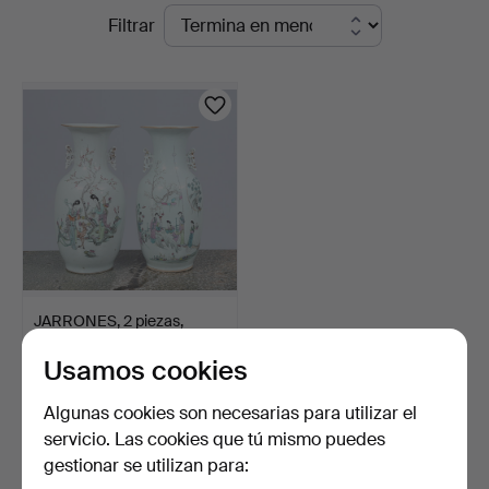
Subastas
Filtrar
Andersson
en
Linköping
curso
JARRONES, 2 piezas,
porcelana, China.
Usamos cookies
1 día
1 puja
Algunas cookies son necesarias para utilizar el
32 USD
servicio. Las cookies que tú mismo puedes
gestionar se utilizan para:
Suscribir búsqueda