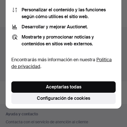
También puedes buscar en
nuestro archivo de
Personalizar el contenido y las funciones
subastas concluidas
.
según cómo utilices el sitio web.
Desarrollar y mejorar Auctionet.
Lotes en Suecia
Mostrarte y promocionar noticias y
contenidos en sitios web externos.
Estás viendo únicamente los lotes en Suecia.
Disponemos de un servicio de envío con tarifas planas
Encontrarás más información en nuestra
Política
para todas nuestras piezas.
de privacidad
.
Mostrar lotes fuera de Suecia
Aceptarlas todas
Configuración de cookies
Navegación
Ayuda y contacto
en
Contacta con el servicio de atención al cliente
el