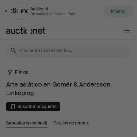
Auctionet
Mostrar
Cerrar
Disponible en Google Play
Auctionet.com
Filtros
Arte
Arte asiático en Gomér & Andersson
asiático
Linköping
en
Suscribir búsqueda
Gomér
Subastas en curso
(1)
Precios de remate
&