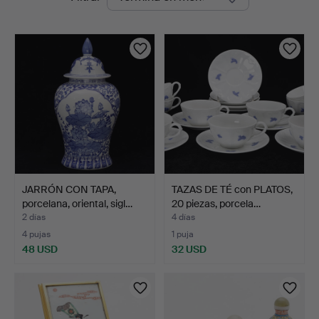
en
curso
JARRÓN CON TAPA,
TAZAS DE TÉ con PLATOS,
porcelana, oriental, sigl…
20 piezas, porcela…
2 días
4 días
4 pujas
1 puja
48 USD
32 USD