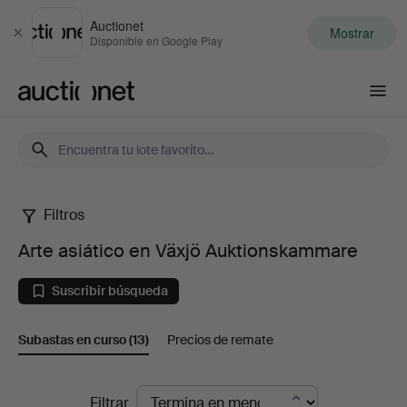
Auctionet
Mostrar
Cerrar
Disponible en Google Play
Auctionet.com
Filtros
Arte
Arte asiático en Växjö Auktionskammare
asiático
Suscribir búsqueda
en
Subastas en curso
(13)
Precios de remate
Växjö
Auktionskammare
Subastas
Filtrar