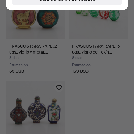
FRASCOS PARA RAPÉ, 2
FRASCOS PARA RAPÉ, 5
uds., vidrio y metal,…
uds., vidrio de Pekín…
8 días
8 días
Estimación
Estimación
53 USD
159 USD