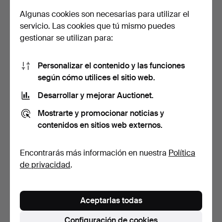
127 USD
64 USD
Algunas cookies son necesarias para utilizar el
servicio. Las cookies que tú mismo puedes
gestionar se utilizan para:
Personalizar el contenido y las funciones
según cómo utilices el sitio web.
Desarrollar y mejorar Auctionet.
Mostrarte y promocionar noticias y
contenidos en sitios web externos.
FRASCOS PARA RAPÉ, 5
FRASCOS PARA RAPÉ, 4
uds., vidrio, trabajo…
uds., vidrio, China.
8 días
8 días
Encontrarás más información en nuestra
Política
Estimación
Estimación
de privacidad
.
159 USD
127 USD
Aceptarlas todas
Configuración de cookies