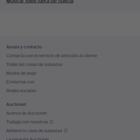
Mostrar lotes fuera de Suecia
Navegación
Ayuda y contacto
en
Contacta con el servicio de atención al cliente
el
Todas las casas de subastas
pie
Modos de pago
de
Enviamos con
página
Redes sociales
Auctionet
Acerca de Auctionet
Trabaja con nosotros
Adhiere tu casa de subastas
La garantía Auctionet