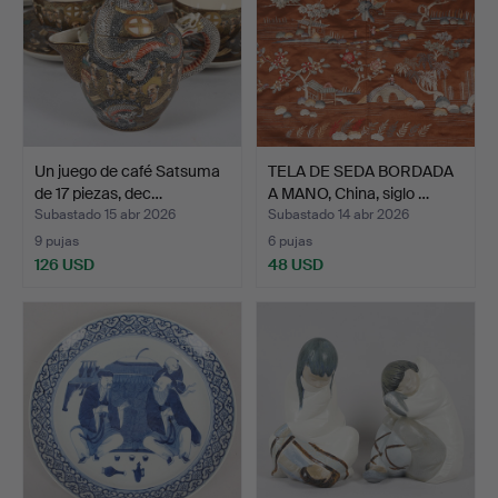
Un juego de café Satsuma
TELA DE SEDA BORDADA
de 17 piezas, dec…
A MANO, China, siglo …
Subastado 15 abr 2026
Subastado 14 abr 2026
9 pujas
6 pujas
126 USD
48 USD