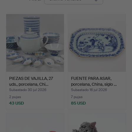
de
remate
PIEZAS DE VAJILLA, 27
FUENTE PARA ASAR,
uds., porcelana, Chi…
porcelana, China, siglo …
Subastado 30 jul 2026
Subastado 16 jul 2026
2 pujas
7 pujas
43 USD
85 USD