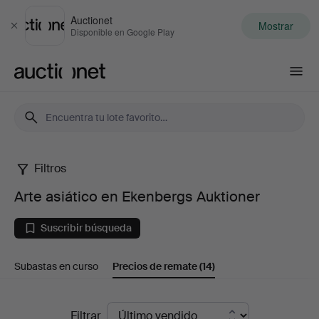
Auctionet
Mostrar
Cerrar
Disponible en Google Play
Auctionet.com
Filtros
Arte
Arte asiático en Ekenbergs Auktioner
asiático
Suscribir búsqueda
en
Subastas en curso
Precios de remate
(14)
Ekenbergs
Auktioner
Precios
Filtrar