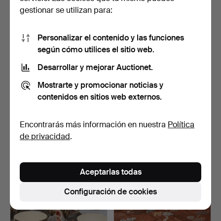
22 USD
37 USD
gestionar se utilizan para:
Personalizar el contenido y las funciones
según cómo utilices el sitio web.
Desarrollar y mejorar Auctionet.
Mostrarte y promocionar noticias y
contenidos en sitios web externos.
Encontrarás más información en nuestra
Política
Un juego de 53 vajillas de
LOTE ASIÁTICA, 8 piezas,
de privacidad
.
porcelana china…
entre ellas cerám…
Subastado 28 abr 2026
Subastado 24 abr 2026
1 puja
1 puja
Aceptarlas todas
22 USD
22 USD
Configuración de cookies