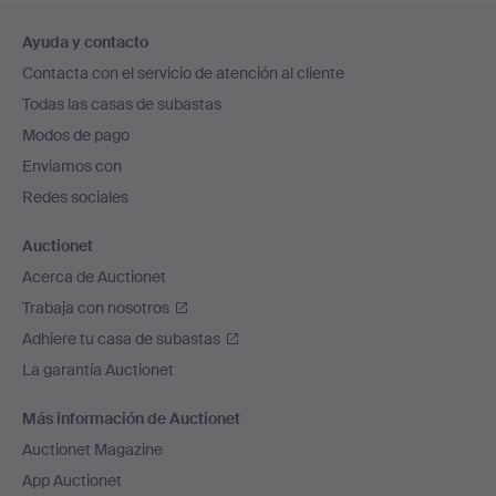
Navegación
Ayuda y contacto
en
Contacta con el servicio de atención al cliente
el
Todas las casas de subastas
pie
Modos de pago
de
Enviamos con
página
Redes sociales
Auctionet
Acerca de Auctionet
Trabaja con nosotros
Adhiere tu casa de subastas
La garantía Auctionet
Más información de Auctionet
Auctionet Magazine
App Auctionet