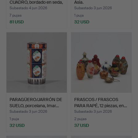
CUADRO, bordado en seda,
Asia.
s…
Subastado 4 jun 2026
Subastado 3 jun 2026
7 pujas
1 puja
81 USD
32 USD
PARAGÜERO/JARRÓN DE
FRASCOS / FRASCOS
SUELO, porcelana, Imar…
PARA RAPÉ, 12 piezas, en…
Subastado 3 jun 2026
Subastado 3 jun 2026
1 puja
2 pujas
32 USD
37 USD