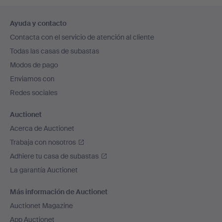
Navegación
Ayuda y contacto
en
Contacta con el servicio de atención al cliente
el
Todas las casas de subastas
pie
Modos de pago
de
Enviamos con
página
Redes sociales
Auctionet
Acerca de Auctionet
Trabaja con nosotros
Adhiere tu casa de subastas
La garantía Auctionet
Más información de Auctionet
Auctionet Magazine
App Auctionet