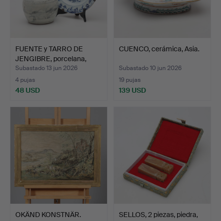
FUENTE y TARRO DE
CUENCO, cerámica, Asia.
JENGIBRE, porcelana,
Chi…
Subastado 13 jun 2026
Subastado 10 jun 2026
4 pujas
19 pujas
48 USD
139 USD
OKÄND KONSTNÄR.
SELLOS, 2 piezas, piedra,