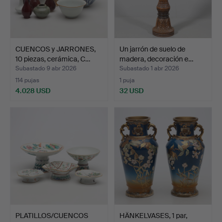
CUENCOS y JARRONES,
Un jarrón de suelo de
10 piezas, cerámica, C…
madera, decoración e…
Subastado 9 abr 2026
Subastado 1 abr 2026
114 pujas
1 puja
4.028 USD
32 USD
PLATILLOS/CUENCOS
HÄNKELVASES, 1 par,