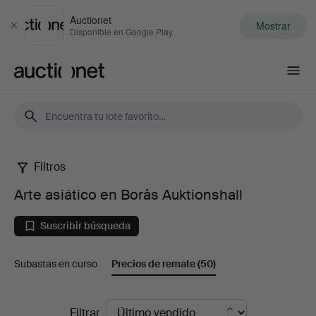
Auctionet
Mostrar
Cerrar
Disponible en Google Play
Auctionet.com
Filtros
Arte
Arte asiático en Borås Auktionshall
asiático
Suscribir búsqueda
en
Subastas en curso
Precios de remate
(50)
Borås
Auktionshall
Precios
Filtrar