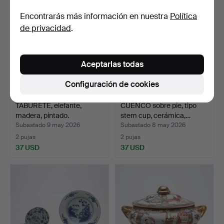
Encontrarás más información en nuestra
Política
de privacidad
.
Aceptarlas todas
Configuración de cookies
TABURETE, elefante,
CUENCO sobre pie, tipo
madera, pintado.
stem cup, cerámica,…
Subastado 9 may 2026
Subastado 8 may 2026
2 pujas
2 pujas
37 USD
37 USD