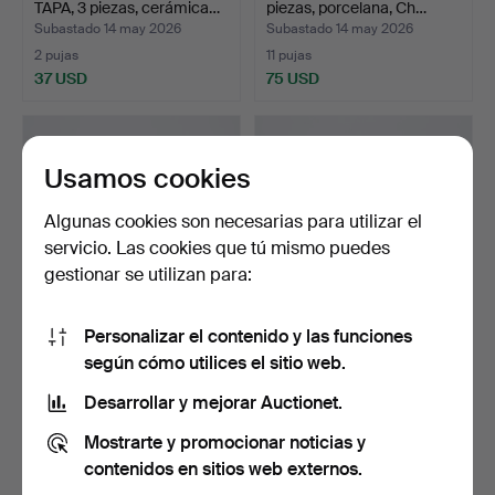
TAPA, 3 piezas, cerámica…
piezas, porcelana, Ch…
Subastado 14 may 2026
Subastado 14 may 2026
2 pujas
11 pujas
37 USD
75 USD
Usamos cookies
Algunas cookies son necesarias para utilizar el
servicio. Las cookies que tú mismo puedes
gestionar se utilizan para:
Personalizar el contenido y las funciones
CUENCO CON TAPA,
FIGURITAS, 1 par, conejos,
según cómo utilices el sitio web.
porcelana, China, siglo X…
Asia.
Subastado 14 may 2026
Subastado 14 may 2026
Desarrollar y mejorar Auctionet.
35 pujas
5 pujas
Mostrarte y promocionar noticias y
742 USD
53 USD
contenidos en sitios web externos.