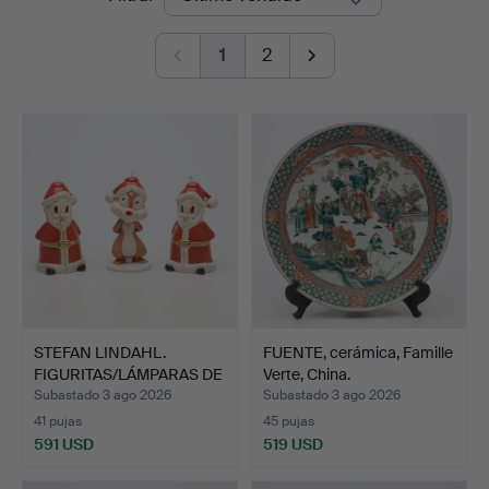
de
1
2
remate
STEFAN LINDAHL.
FUENTE, cerámica, Famille
FIGURITAS/LÁMPARAS DE
Verte, China.
ACEI…
Subastado 3 ago 2026
Subastado 3 ago 2026
41 pujas
45 pujas
591 USD
519 USD