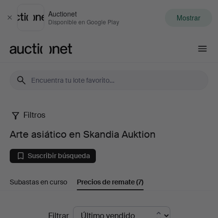
Auctionet
Mostrar
Cerrar
Disponible en Google Play
Auctionet.com
Filtros
Arte
Arte asiático en Skandia Auktion
asiático
Suscribir búsqueda
en
Subastas en curso
Precios de remate
(7)
Skandia
Auktion
Precios
Filtrar