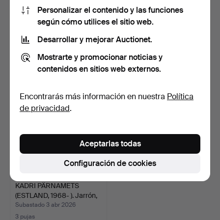
Personalizar el contenido y las funciones
Un cuenco de porcelana,
Jarrón de los siglos XIX/XXI,
según cómo utilices el sitio web.
porcelana, esmalta…
cloisonné, c…
Desarrollar y mejorar Auctionet.
Subastado 11 abr 2026
Subastado 4 abr 2026
17 pujas
2 pujas
Mostrarte y promocionar noticias y
160 USD
43 USD
contenidos en sitios web externos.
Encontrarás más información en nuestra
Política
de privacidad
.
Aceptarlas todas
Configuración de cookies
KADRI PÄRNAMETS
(ESTLAND, 1968- ). Jarrón,
…
Subastado 3 abr 2026
3 pujas