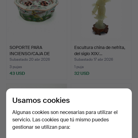
SOPORTE PARA
Escultura china de nefrita,
INCIENSO/CAJA DE
del siglo XIX/…
INCIENSO con…
Subastado 20 abr 2026
Subastado 17 abr 2026
3 pujas
1 puja
43 USD
32 USD
Usamos cookies
Algunas cookies son necesarias para utilizar el
servicio. Las cookies que tú mismo puedes
gestionar se utilizan para: