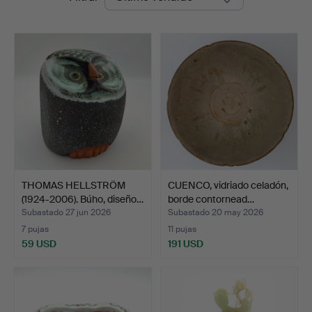
de
remate
THOMAS HELLSTRÖM
CUENCO, vidriado celadón,
(1924-2006). Búho, diseño…
borde contornead…
Subastado 27 jun 2026
Subastado 20 may 2026
7 pujas
11 pujas
59 USD
191 USD