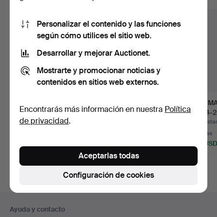
Personalizar el contenido y las funciones
según cómo utilices el sitio web.
Desarrollar y mejorar Auctionet.
Mostrarte y promocionar noticias y
contenidos en sitios web externos.
PLATO, China,
FUENTE DECORATIVA,
THOMA
Encontrarás más información en nuestra
Política
porcelana, siglo XVIII,
porcelana, Japón,
(1924-2
de privacidad
.
fami…
siglo…
diseño
Subastado 30 jul 2026
Subastado 5 jul 2026
Subastad
Estimación
Estimación
7 pujas
64 USD
211 USD
58 US
Aceptarlas todas
Configuración de cookies
Navegación
Ayuda y contacto
en