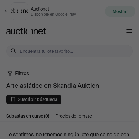
Auctionet
Mostrar
Cerrar
Disponible en Google Play
Auctionet.com
Filtros
Arte
Arte asiático en Skandia Auktion
asiático
Suscribir búsqueda
en
Subastas en curso
(0)
Precios de remate
Skandia
Auktion
Subastas
Lo sentimos, no tenemos ningún lote que coincida con