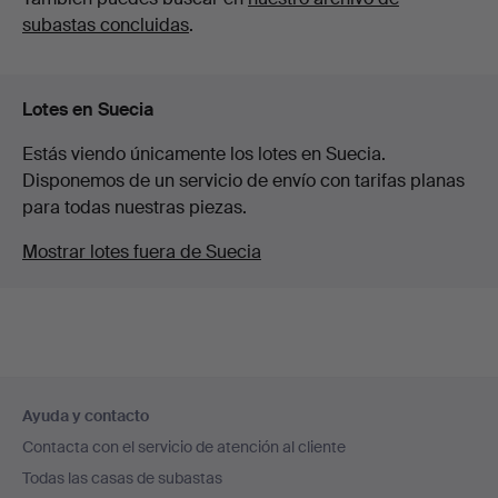
subastas concluidas
.
Lotes en Suecia
Estás viendo únicamente los lotes en Suecia.
Disponemos de un servicio de envío con tarifas planas
para todas nuestras piezas.
Mostrar lotes fuera de Suecia
Navegación
Ayuda y contacto
en
Contacta con el servicio de atención al cliente
el
Todas las casas de subastas
pie