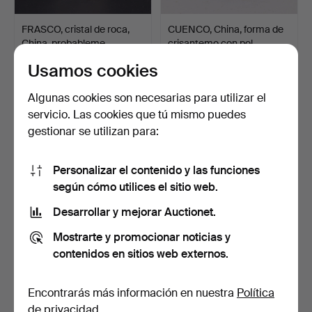
FRASCO, cristal de roca,
CUENCO, China, forma de
China, probableme…
crisantemo con pol…
7 días
10 días
Usamos cookies
1 puja
Estimación
43 USD
106 USD
Algunas cookies son necesarias para utilizar el
servicio. Las cookies que tú mismo puedes
gestionar se utilizan para:
Personalizar el contenido y las funciones
según cómo utilices el sitio web.
Desarrollar y mejorar Auctionet.
Mostrarte y promocionar noticias y
contenidos en sitios web externos.
MINIATURAS, gouache,
MÁSCARAS EN
India, sobre document…
MINIATURA, bronce,
representan…
10 días
10 días
Encontrarás más información en nuestra
Política
Estimación
1 puja
de privacidad
.