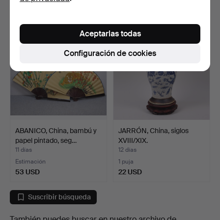
74 USD
22 USD
Aceptarlas todas
Configuración de cookies
ABANICO, China, bambú y
JARRÓN, China, siglos
papel pintado, seg…
XVIII/XIX.
11 días
12 días
Estimación
1 puja
53 USD
22 USD
Suscribir búsqueda
También puedes buscar en
nuestro archivo de