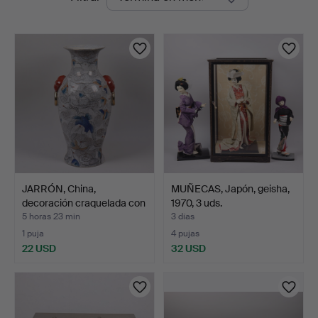
en
curso
JARRÓN, China,
MUÑECAS, Japón, geisha,
decoración craquelada con
1970, 3 uds.
g…
5 horas 23 min
3 días
1 puja
4 pujas
22 USD
32 USD