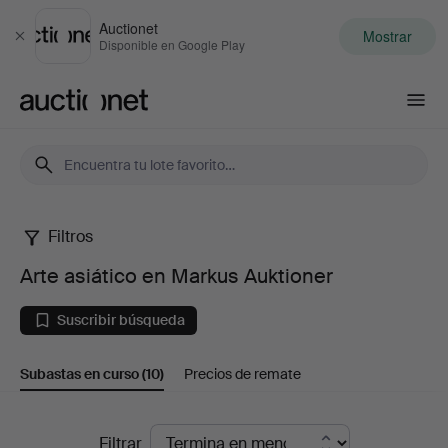
Auctionet
Mostrar
Cerrar
Disponible en Google Play
Auctionet.com
Filtros
Arte
Arte asiático en Markus Auktioner
asiático
Suscribir búsqueda
en
Subastas en curso
(10)
Precios de remate
Markus
Auktioner
Subastas
Filtrar