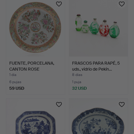
FUENTE, PORCELANA,
FRASCOS PARA RAPÉ, 5
CANTON ROSE
uds., vidrio de Pekín…
MEDALLION, …
1 día
8 días
6 pujas
1 puja
59 USD
32 USD