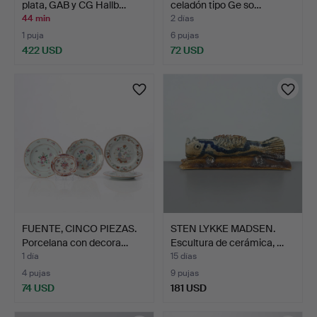
plata, GAB y CG Hallb…
celadón tipo Ge so…
44 min
2 días
1 puja
6 pujas
422 USD
72 USD
FUENTE, CINCO PIEZAS.
STEN LYKKE MADSEN.
Porcelana con decora…
Escultura de cerámica, …
1 día
15 días
4 pujas
9 pujas
74 USD
181 USD