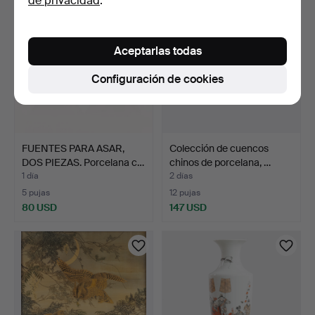
de privacidad
.
Aceptarlas todas
Configuración de cookies
FUENTES PARA ASAR,
Colección de cuencos
DOS PIEZAS. Porcelana c…
chinos de porcelana, …
1 día
2 días
5 pujas
12 pujas
80 USD
147 USD