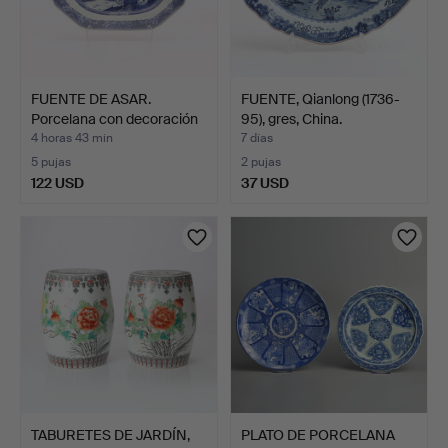
FUENTE DE ASAR.
FUENTE, Qianlong (1736-
Porcelana con decoración
95), gres, China.
a…
4 horas 43 min
7 días
5 pujas
2 pujas
122 USD
37 USD
TABURETES DE JARDÍN,
PLATO DE PORCELANA