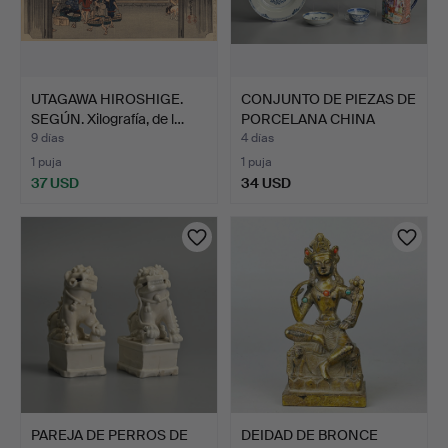
UTAGAWA HIROSHIGE.
CONJUNTO DE PIEZAS DE
SEGÚN. Xilografía, de l…
PORCELANA CHINA
AZUL…
9 días
4 días
1 puja
1 puja
37 USD
34 USD
PAREJA DE PERROS DE
DEIDAD DE BRONCE