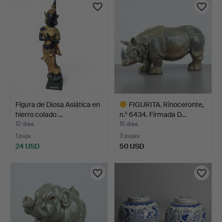
Figura de Diosa Asiática en
FIGURITA. Rinoceronte,
hierro colado …
n.º 6434. Firmada D…
12 días
15 días
1 puja
3 pujas
24 USD
50 USD
Lote
seleccionado