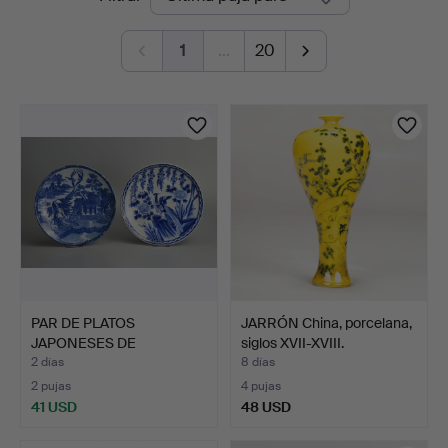
en
1
…
20
curso
PAR DE PLATOS
JARRÓN China, porcelana,
JAPONESES DE
siglos XVII-XVIII.
PORCELANA ARITA…
2 días
8 días
2 pujas
4 pujas
41 USD
48 USD