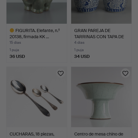
FIGURITA. Elefante, n.º
GRAN PAREJA DE
20138, firmada KK …
TARRINAS CON TAPA DE
PORCEL…
15 días
4 días
1 puja
1 puja
36 USD
34 USD
Lote
seleccionado
CUCHARAS, 18 piezas,
Centro de mesa chino de