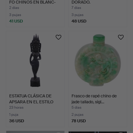
FO CHINOS EN BLANC-
DORADO.
DE-…
2 días
7 días
3 pujas
3 pujas
41 USD
48 USD
ESTATUA CLÁSICA DE
Frasco de rapé chino de
APSARA EN EL ESTILO
jade tallado, sigl…
TRA…
23 horas
5 días
1 puja
2 pujas
36 USD
78 USD