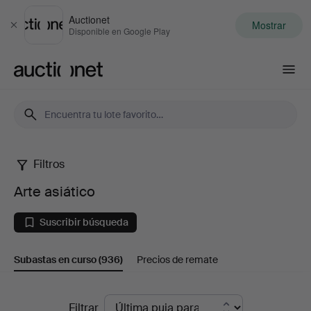
Auctionet
Mostrar
Cerrar
Disponible en Google Play
Auctionet.com
Filtros
Arte
Arte asiático
asiático
Suscribir búsqueda
Subastas en curso
(936)
Precios de remate
Subastas
Filtrar