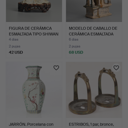
FIGURA DE CERÁMICA
MODELO DE CABALLO DE
ESMALTADA TIPO SHIWAN
CERÁMICA ESMALTADA
D…
CH…
4 días
6 días
2 pujas
2 pujas
42 USD
68 USD
JARRÓN. Porcelana con
ESTRIBOS, 1 par, bronce,