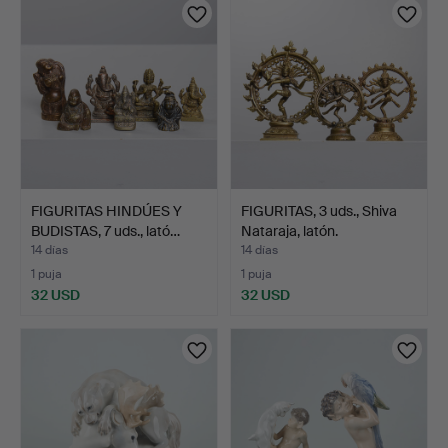
FIGURITAS HINDÚES Y
FIGURITAS, 3 uds., Shiva
BUDISTAS, 7 uds., lató…
Nataraja, latón.
14 días
14 días
1 puja
1 puja
32 USD
32 USD