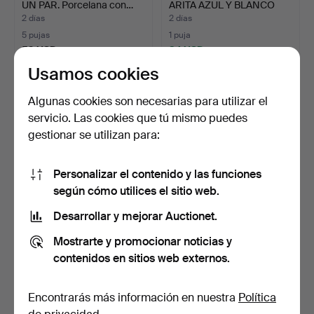
UN PAR. Porcelana con…
ARITA AZUL Y BLANCO
JAP…
2 días
2 días
5 pujas
1 puja
59 USD
34 USD
Usamos cookies
Algunas cookies son necesarias para utilizar el
servicio. Las cookies que tú mismo puedes
gestionar se utilizan para:
Personalizar el contenido y las funciones
según cómo utilices el sitio web.
Desarrollar y mejorar Auctionet.
CUENCO SOBRE PIE,
FUENTES PARA ASAR, 2
plata, China, siglo XX.
PIEZAS. Porcelana con…
Mostrarte y promocionar noticias y
9 días
1 día
contenidos en sitios web externos.
2 pujas
4 pujas
43 USD
80 USD
Encontrarás más información en nuestra
Política