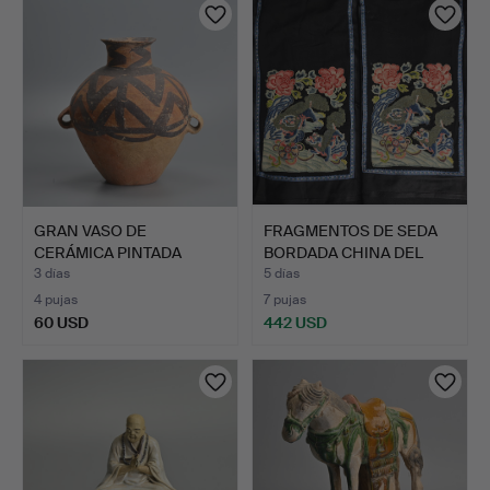
GRAN VASO DE
FRAGMENTOS DE SEDA
CERÁMICA PINTADA
BORDADA CHINA DEL
NEOLÍTICA CH…
SIGLO…
3 días
5 días
4 pujas
7 pujas
60 USD
442 USD