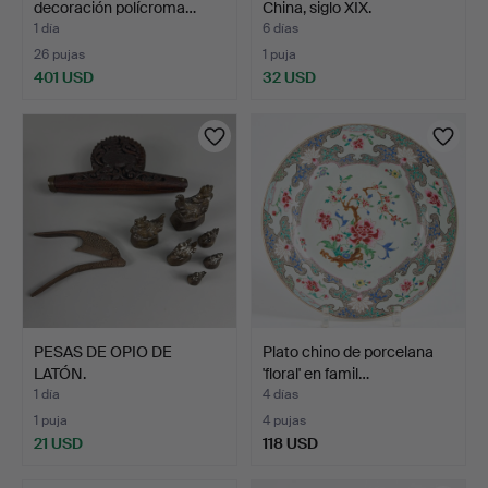
decoración polícroma…
China, siglo XIX.
1 día
6 días
26 pujas
1 puja
401 USD
32 USD
PESAS DE OPIO DE
Plato chino de porcelana
LATÓN.
'floral' en famil…
1 día
4 días
1 puja
4 pujas
21 USD
118 USD