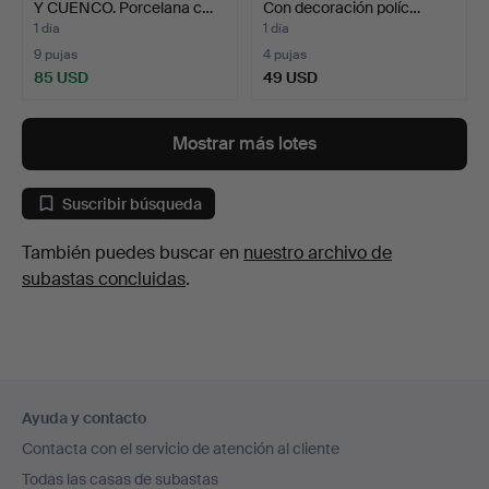
Y CUENCO. Porcelana c…
Con decoración políc…
1 día
1 día
9 pujas
4 pujas
85 USD
49 USD
Mostrar más lotes
Suscribir búsqueda
También puedes buscar en
nuestro archivo de
subastas concluidas
.
Navegación
Ayuda y contacto
en
Contacta con el servicio de atención al cliente
el
Todas las casas de subastas