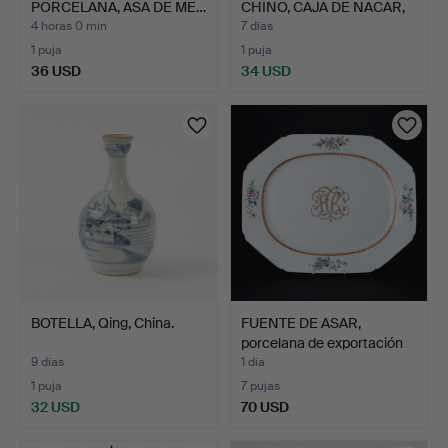
PORCELANA, ASA DE ME…
CHINO, CAJA DE NACAR,
DOS …
4 horas 0 min
7 días
1 puja
1 puja
36 USD
34 USD
BOTELLA, Qing, China.
FUENTE DE ASAR,
porcelana de exportación
p…
9 días
1 día
1 puja
7 pujas
32 USD
70 USD