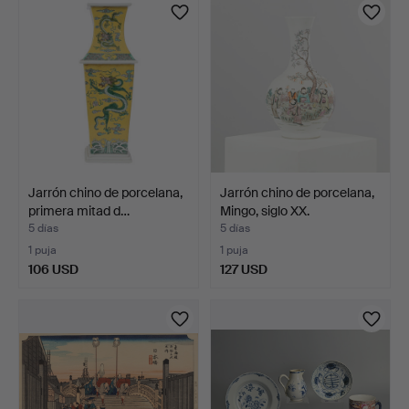
Jarrón chino de porcelana,
Jarrón chino de porcelana,
primera mitad d…
Mingo, siglo XX.
5 días
5 días
1 puja
1 puja
106 USD
127 USD