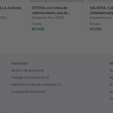
LA, 2 piezas,
TETERA. con cesta de
SALSERA, "Lö
calentamiento, asa de…
(Zwiebelmuste
2026
Subastado 15 jun 2026
Subastado 2 jun
3 pujas
8 pujas
85 USD
61 USD
Auctionet
M
Acerca de Auctionet
A
Trabaja con nosotros
A
Adhiere tu casa de subastas
A
La garantía Auctionet
Ar
T