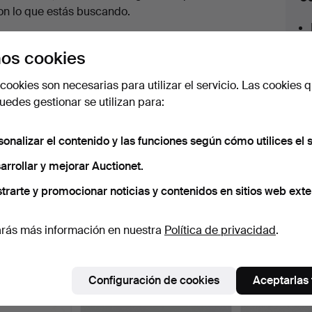
en
on lo que estás buscando.
urso
az clic en
Suscribir búsqueda
y recibirás un
os cookies
orreo tan pronto como dispongamos del lote.
cookies son necesarias para utilizar el servicio. Las cookies q
edes gestionar se utilizan para:
sonalizar el contenido y las funciones según cómo utilices el s
 nuestro archivo que coinciden con tu b
arrollar y mejorar Auctionet.
trarte y promocionar noticias y contenidos en sitios web exte
rás más información en nuestra
Política de privacidad
.
Configuración de cookies
Aceptarlas