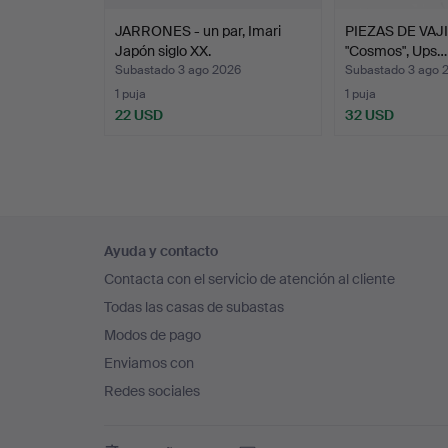
JARRONES - un par, Imari
PIEZAS DE VAJIL
Japón siglo XX.
"Cosmos", Ups…
Subastado 3 ago 2026
Subastado 3 ago 
1 puja
1 puja
22 USD
32 USD
Navegación
Ayuda y contacto
en
Contacta con el servicio de atención al cliente
el
Todas las casas de subastas
pie
Modos de pago
de
Enviamos con
página
Redes sociales