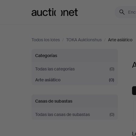
Auctionet.com
Todos los lotes
/
TOKA Auktionshus
/
Arte asiático
Arte
Categorías
A
asiático
Todas las categorías
(0)
Arte asiático
(0)
en
TOKA
Casas de subastas
Auktionshus
Todas las casas de subastas
(0)
S
L