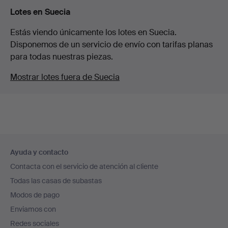
Lotes en Suecia
Estás viendo únicamente los lotes en Suecia.
Disponemos de un servicio de envío con tarifas planas
para todas nuestras piezas.
Mostrar lotes fuera de Suecia
Navegación
Ayuda y contacto
en
Contacta con el servicio de atención al cliente
el
Todas las casas de subastas
pie
Modos de pago
de
Enviamos con
página
Redes sociales