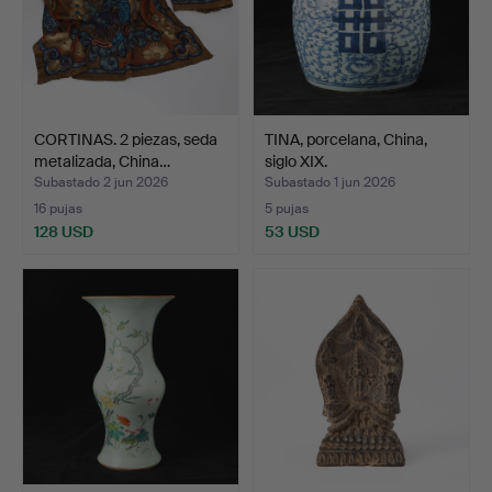
CORTINAS. 2 piezas, seda
TINA, porcelana, China,
metalizada, China…
siglo XIX.
Subastado 2 jun 2026
Subastado 1 jun 2026
16 pujas
5 pujas
128 USD
53 USD