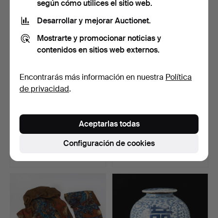
según cómo utilices el sitio web.
Desarrollar y mejorar Auctionet.
Mostrarte y promocionar noticias y
contenidos en sitios web externos.
Encontrarás más información en nuestra
Política
de privacidad
.
URNA, porcelana, China,
PINTURAS SOBRE
Aceptarlas todas
siglo XX.
CRISTAL, 2 piezas, Indias
O…
Subastado 2 jun 2026
Subastado 2 jun 2026
Configuración de cookies
1 puja
14 pujas
32 USD
254 USD