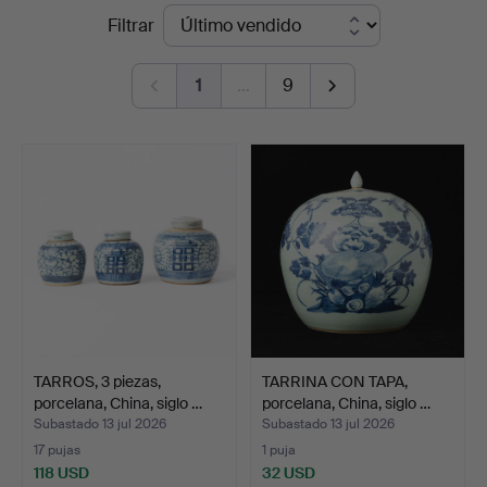
Precios
Filtrar
Göteborg
de
1
…
9
remate
TARROS, 3 piezas,
TARRINA CON TAPA,
porcelana, China, siglo …
porcelana, China, siglo …
Subastado 13 jul 2026
Subastado 13 jul 2026
17 pujas
1 puja
118 USD
32 USD