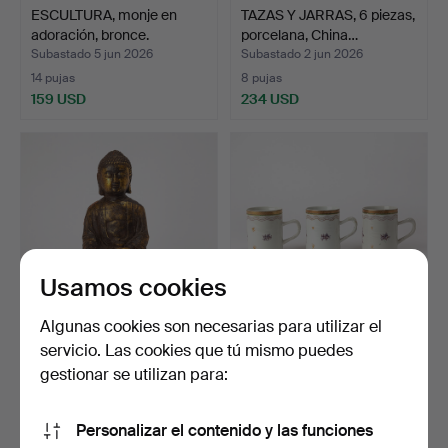
ESCULTURA, monje en
TAZAS Y JARRAS, 6 piezas,
adoración, bronce.
porcelana, China…
Subastado 5 jun 2026
Subastado 2 jun 2026
14 pujas
8 pujas
159 USD
234 USD
Usamos cookies
Algunas cookies son necesarias para utilizar el
servicio. Las cookies que tú mismo puedes
BUDA, hierro bronceado,
TAZAS. 3 uds., porcelana,
Asia.
China, siglo XIX.
gestionar se utilizan para:
Subastado 2 jun 2026
Subastado 2 jun 2026
16 pujas
5 pujas
Personalizar el contenido y las funciones
139 USD
159 USD