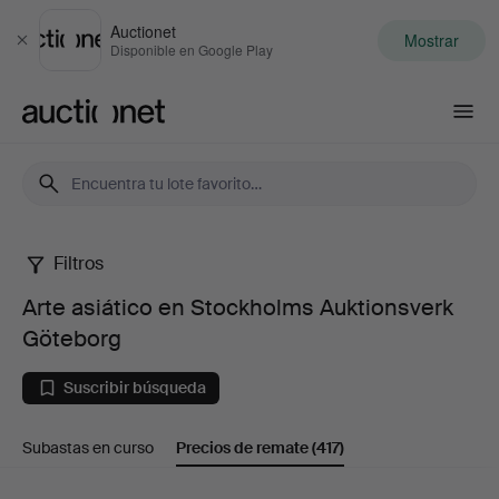
Auctionet
Mostrar
Cerrar
Disponible en Google Play
Auctionet.com
Filtros
Arte
Arte asiático en Stockholms Auktionsverk
asiático
Göteborg
en
Suscribir búsqueda
Stockholms
Subastas en curso
Precios de remate
(417)
Auktionsverk