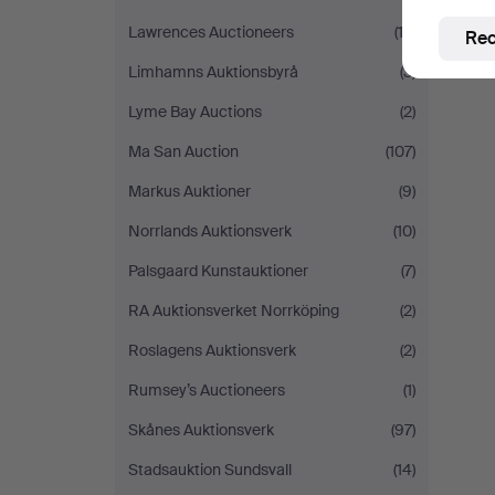
Lawrences Auctioneers
(13)
Rec
Limhamns Auktionsbyrå
(3)
Lyme Bay Auctions
(2)
Ma San Auction
(107)
Markus Auktioner
(9)
Norrlands Auktionsverk
(10)
Palsgaard Kunstauktioner
(7)
RA Auktionsverket Norrköping
(2)
Roslagens Auktionsverk
(2)
Rumsey’s Auctioneers
(1)
Skånes Auktionsverk
(97)
Stadsauktion Sundsvall
(14)