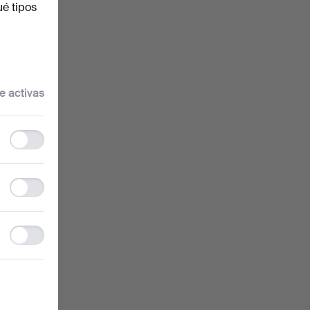
ué tipos
e activas
Functionality
storage
Statistics
storage
Ad
storage