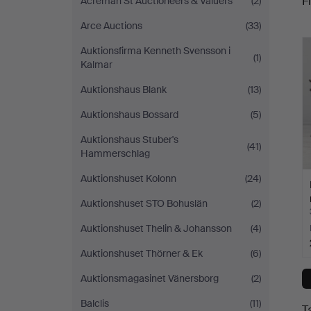
Fi
Acreman St Auctioneers & Valuers
(2)
Arce Auctions
(33)
c
Auktionsfirma Kenneth Svensson i
(1)
Kalmar
Auktionshaus Blank
(13)
Auktionshaus Bossard
(5)
Auktionshaus Stuber's
(41)
Hammerschlag
Auktionshuset Kolonn
(24)
Auktionshuset STO Bohuslän
(2)
Auktionshuset Thelin & Johansson
(4)
Auktionshuset Thörner & Ek
(6)
Auktionsmagasinet Vänersborg
(2)
Balclis
(11)
T