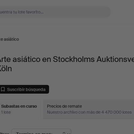
te asiático
rte asiático en Stockholms Auktionsv
Köln
Suscribir búsqueda
Subastas en curso
Precios de remate
1 lote
Nuestro archivo con más de 4 470 000 lotes
ubastas