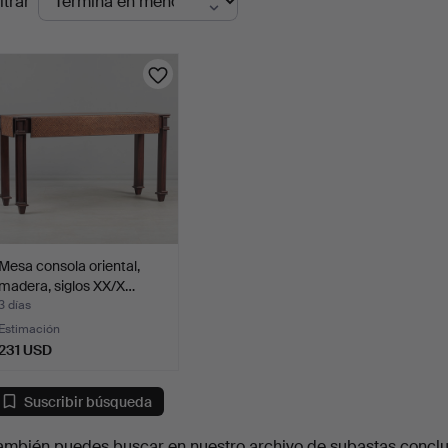
ltrar
en
urso
Mesa consola oriental,
madera, siglos XX/X…
3 días
Estimación
231 USD
Suscribir búsqueda
ambién puedes buscar en
nuestro archivo de subastas concl