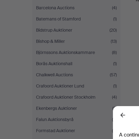
Barcelona Auctions
(4)
Batemans of Stamford
(1)
Bidstrup Auktioner
(20)
Bishop & Miller
(13)
Björnssons Auktionskammare
(8)
Borås Auktionshall
(1)
Chalkwell Auctions
(57)
Crafoord Auktioner Lund
(1)
Crafoord Auktioner Stockholm
(4)
Ekenbergs Auktioner
(2)
Back
Falun Auktionsbyrå
(6)
Formstad Auktioner
(4)
A contin