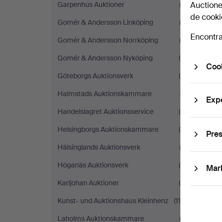
Garpenhus Auktioner
(3)
Auctione
de cooki
Gomér & Andersson Linköping
(2)
Encontra
Gomér & Andersson Norrköping
(3)
Gomér & Andersson Nyköping
(4)
Cook
Göteborgs Auktionsverk
(4)
Halmstads Auktionskammare
(7)
Exp
Handelslagret Auktionsservice
(5)
Helsingborgs Auktionskammare
(5)
Pres
Hälsinglands Auktionsverk
(2)
Höganäs Auktionsverk
(4)
Mar
Karljohan Auktioner
(5)
Kunst- und Auktionshaus Kleinhenz
(114)
Laholms Auktionskammare
(2)