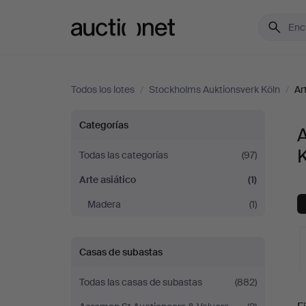
Auctionet.com
Todos los lotes
/
Stockholms Auktionsverk Köln
/
Ar
Arte
Categorías
A
asiático
Todas las categorías
(97)
Arte asiático
(1)
en
Madera
(1)
Stockholms
Auktionsverk
Casas de subastas
Köln
Todas las casas de subastas
(882)
S