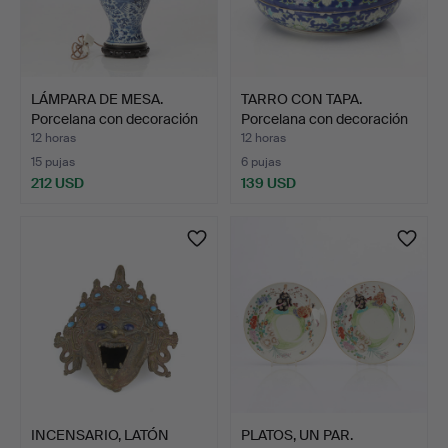
LÁMPARA DE MESA.
TARRO CON TAPA.
Porcelana con decoración
Porcelana con decoración
…
p…
12 horas
12 horas
15 pujas
6 pujas
212 USD
139 USD
INCENSARIO, LATÓN
PLATOS, UN PAR.