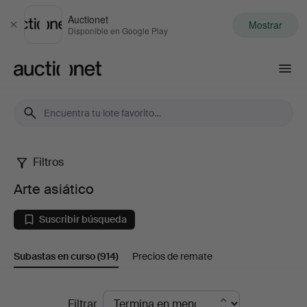
Auctionet
Mostrar
Cerrar
Disponible en Google Play
Auctionet.com
Filtros
Arte
Arte asiático
asiático
Suscribir búsqueda
Subastas en curso
(914)
Precios de remate
Subastas
Filtrar