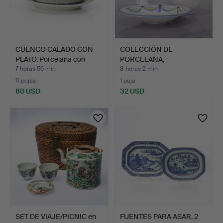
CUENCO CALADO CON
COLECCIÓN DE
PLATO. Porcelana con
PORCELANA,
dec…
Paradisverkstan Öl…
7 horas 56 min
8 horas 2 min
11 pujas
1 puja
80 USD
32 USD
SET DE VIAJE/PICNIC en
FUENTES PARA ASAR, 2