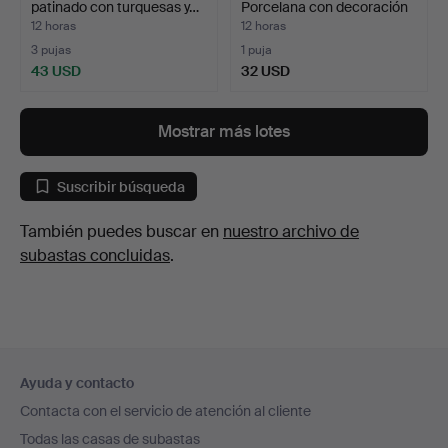
patinado con turquesas y…
Porcelana con decoración
p…
12 horas
12 horas
3 pujas
1 puja
43 USD
32 USD
Mostrar más lotes
Suscribir búsqueda
También puedes buscar en
nuestro archivo de
subastas concluidas
.
Navegación
Ayuda y contacto
en
Contacta con el servicio de atención al cliente
el
Todas las casas de subastas