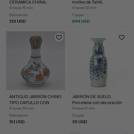
CERÁMICA CHINA.
motivo de Tahití.
4 horas 15 min
4 horas 52 min
Estimación
7 pujas
139 USD
844 USD
ANTIGUO JARRÓN CHINO
JARRÓN DE SUELO.
TIPO CAPULLO CON
Porcelana con decoración
MOTI…
…
4 horas 53 min
5 horas 0 min
Estimación
2 pujas
151 USD
39 USD