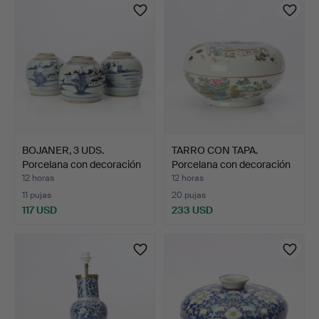
BOJANER, 3 UDS.
TARRO CON TAPA.
Porcelana con decoración
Porcelana con decoración
a…
p…
12 horas
12 horas
11 pujas
20 pujas
117 USD
233 USD