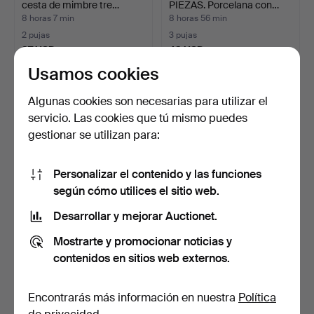
cesta de mimbre tre…
PIEZAS. Porcelana con…
8 horas 7 min
8 horas 56 min
2 pujas
3 pujas
37 USD
43 USD
Usamos cookies
Algunas cookies son necesarias para utilizar el
servicio. Las cookies que tú mismo puedes
gestionar se utilizan para:
Personalizar el contenido y las funciones
según cómo utilices el sitio web.
Desarrollar y mejorar Auctionet.
TAZA CHINA, MOTIVO DE
JARRÓN CHINO CON
PAISAJE, PORCELANA, …
DECORACIÓN EN
Mostrarte y promocionar noticias y
RELIEVE.
9 horas 6 min
9 horas 10 min
contenidos en sitios web externos.
Estimación
Estimación
93 USD
203 USD
Encontrarás más información en nuestra
Política