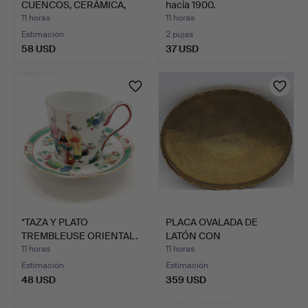
CUENCOS, CERÁMICA,
hacia 1900.
PATRÓN …
11 horas
11 horas
Estimación
2 pujas
58 USD
37 USD
*TAZA Y PLATO
PLACA OVALADA DE
TREMBLEUSE ORIENTAL.
LATÓN CON
DECORACIÓN DE D…
11 horas
11 horas
Estimación
Estimación
48 USD
359 USD