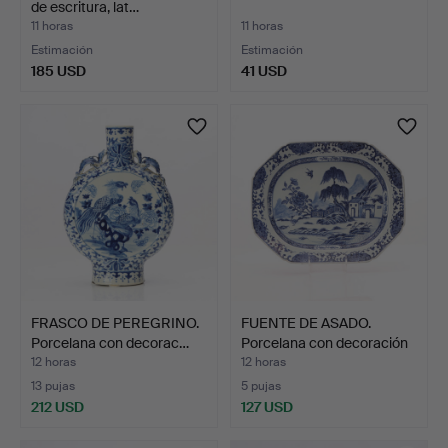
de escritura, lat…
11 horas
11 horas
Estimación
Estimación
185 USD
41 USD
FRASCO DE PEREGRINO.
FUENTE DE ASADO.
Porcelana con decorac…
Porcelana con decoración
…
12 horas
12 horas
13 pujas
5 pujas
212 USD
127 USD