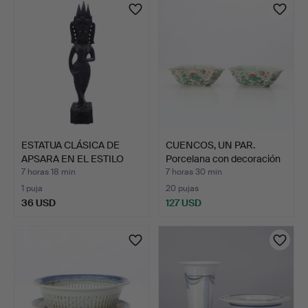
ESTATUA CLÁSICA DE
CUENCOS, UN PAR.
APSARA EN EL ESTILO
Porcelana con decoración
TRA…
…
7 horas 18 min
7 horas 30 min
1 puja
20 pujas
36 USD
127 USD