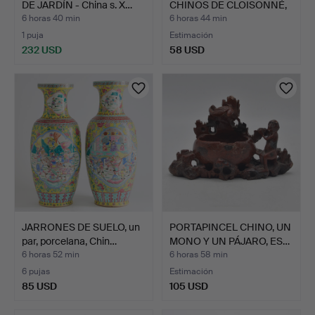
DE JARDÍN - China s. X…
CHINOS DE CLOISONNÉ,
…
6 horas 40 min
6 horas 44 min
1 puja
Estimación
232 USD
58 USD
JARRONES DE SUELO, un
PORTAPINCEL CHINO, UN
par, porcelana, Chin…
MONO Y UN PÁJARO, ES…
6 horas 52 min
6 horas 58 min
6 pujas
Estimación
85 USD
105 USD