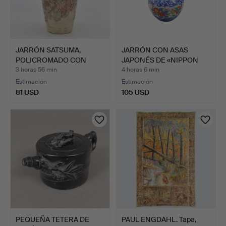
JARRÓN SATSUMA,
JARRÓN CON ASAS
POLICROMADO CON
JAPONÉS DE «NIPPON
DECORACIÓN…
TOKUSEI…
3 horas 56 min
4 horas 6 min
Estimación
Estimación
81 USD
105 USD
PEQUEÑA TETERA DE
PAUL ENGDAHL. Tapa,