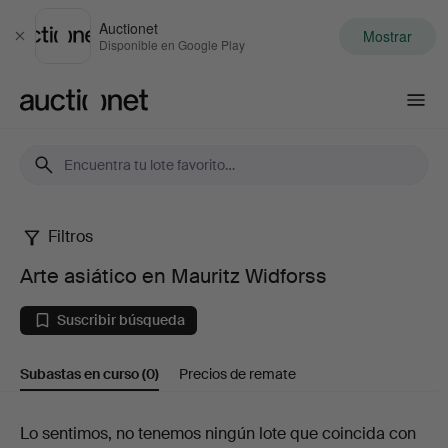
Auctionet
Mostrar
Cerrar
Disponible en Google Play
Auctionet.com
Filtros
Arte
Arte asiático en Mauritz Widforss
asiático
Suscribir búsqueda
en
Subastas en curso
(0)
Precios de remate
Mauritz
Widforss
Subastas
Lo sentimos, no tenemos ningún lote que coincida con