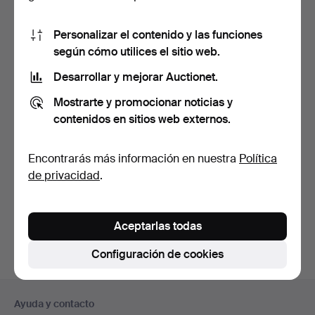
Personalizar el contenido y las funciones
según cómo utilices el sitio web.
Desarrollar y mejorar Auctionet.
Mostrarte y promocionar noticias y
contenidos en sitios web externos.
Placas de metal, 2 uds.,
Encontrarás más información en nuestra
Política
con escudo de arm…
de privacidad
.
Subastado 24 jun 2026
2 pujas
158 USD
Aceptarlas todas
Configuración de cookies
Navegación
Ayuda y contacto
en