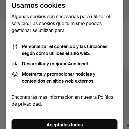
Usamos cookies
Mostrar lotes fuera de Suecia
Algunas cookies son necesarias para utilizar el
servicio. Las cookies que tú mismo puedes
gestionar se utilizan para:
Estos son los lotes existentes
nuestro archivo que coinciden con
Personalizar el contenido y las funciones
tu búsqueda.
según cómo utilices el sitio web.
Desarrollar y mejorar Auctionet.
Mostrar todos los lotes
Mostrarte y promocionar noticias y
contenidos en sitios web externos.
Encontrarás más información en nuestra
Política
de privacidad
.
Aceptarlas todas
EWALD DAHLSKOG.
LISA LARSON. figura,
LISA L