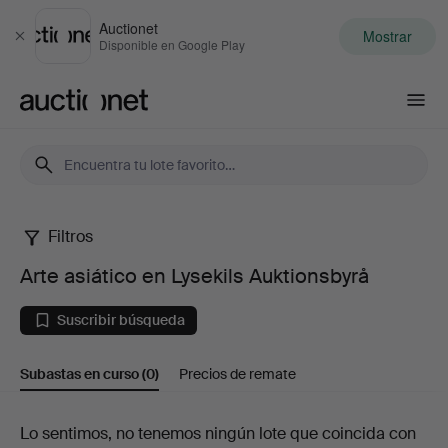
Auctionet
Mostrar
Cerrar
Disponible en Google Play
Auctionet.com
Filtros
Arte
Arte asiático en Lysekils Auktionsbyrå
asiático
Suscribir búsqueda
en
Subastas en curso
(0)
Precios de remate
Lysekils
Auktionsbyrå
Subastas
Lo sentimos, no tenemos ningún lote que coincida con