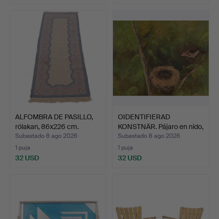
ALFOMBRA DE PASILLO,
OIDENTIFIERAD
rölakan, 86x226 cm.
KONSTNÄR. Pájaro en nido,
ól…
Subastado 8 ago 2026
Subastado 8 ago 2026
1 puja
1 puja
32 USD
32 USD