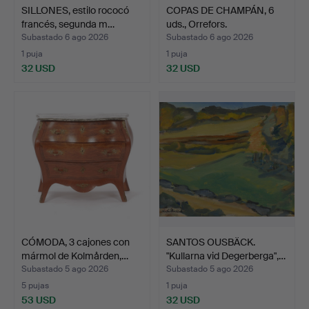
SILLONES, estilo rococó
COPAS DE CHAMPÁN, 6
francés, segunda m…
uds., Orrefors.
Subastado 6 ago 2026
Subastado 6 ago 2026
1 puja
1 puja
32 USD
32 USD
CÓMODA, 3 cajones con
SANTOS OUSBÄCK.
mármol de Kolmården,…
"Kullarna vid Degerberga",…
Subastado 5 ago 2026
Subastado 5 ago 2026
5 pujas
1 puja
53 USD
32 USD