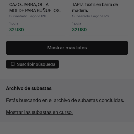
CAZO, JARRA, OLLA,
TAPIZ, textil, en barra de
MOLDE PARA BUÑUELOS.
madera.
6 …
Subastado 1 ago 2026
Subastado 1 ago 2026
1 puja
1 puja
32 USD
32 USD
Mostrar más lotes
Suscribir búsqueda
Archivo de subastas
Estás buscando en el archivo de subastas concluidas.
Mostrar las subastas en curso.