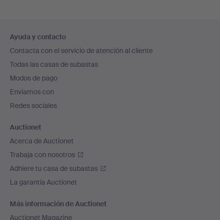
Navegación
Ayuda y contacto
en
Contacta con el servicio de atención al cliente
el
Todas las casas de subastas
pie
Modos de pago
de
Enviamos con
página
Redes sociales
Auctionet
Acerca de Auctionet
Trabaja con nosotros
Adhiere tu casa de subastas
La garantía Auctionet
Más información de Auctionet
Auctionet Magazine