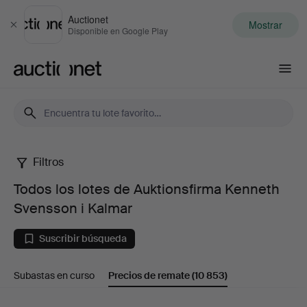
Auctionet
Mostrar
Cerrar
Disponible en Google Play
Auctionet.com
Filtros
Todos
Todos los lotes de Auktionsfirma Kenneth
los
Svensson i Kalmar
lotes
Suscribir búsqueda
de
Subastas en curso
Precios de remate
(10 853)
Auktionsfirma