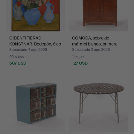
OIDENTIFIERAD
CÓMODA, sobre de
KONSTNÄR. Bodegón, óleo
mármol blanco, primera
sobr…
mi…
Subastado 4 ago 2026
Subastado 3 ago 2026
20 pujas
11 pujas
507 USD
127 USD