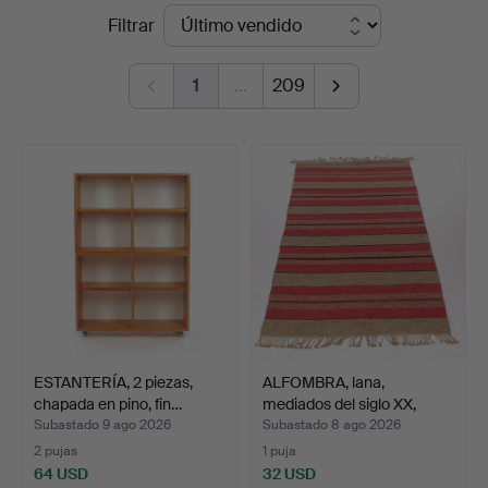
Precios
Filtrar
Kenneth
de
Svensson
1
…
209
remate
i
Kalmar
ESTANTERÍA, 2 piezas,
ALFOMBRA, lana,
chapada en pino, fin…
mediados del siglo XX,
226…
Subastado 9 ago 2026
Subastado 8 ago 2026
2 pujas
1 puja
64 USD
32 USD