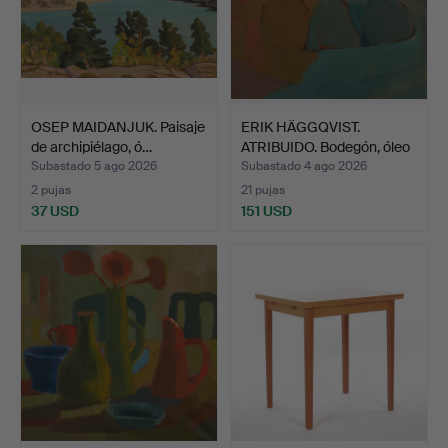
OSEP MAIDANJUK. Paisaje
ERIK HÄGGQVIST.
de archipiélago, ó…
ATRIBUIDO. Bodegón, óleo
s…
Subastado 5 ago 2026
Subastado 4 ago 2026
2 pujas
21 pujas
37 USD
151 USD