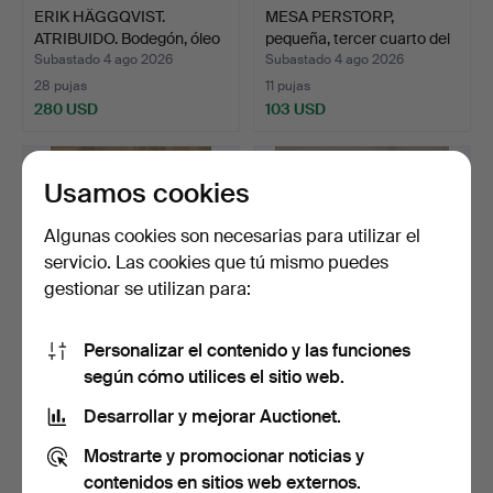
ERIK HÄGGQVIST.
MESA PERSTORP,
ATRIBUIDO. Bodegón, óleo
pequeña, tercer cuarto del
s…
…
Subastado 4 ago 2026
Subastado 4 ago 2026
28 pujas
11 pujas
280 USD
103 USD
Usamos cookies
Algunas cookies son necesarias para utilizar el
servicio. Las cookies que tú mismo puedes
gestionar se utilizan para:
Personalizar el contenido y las funciones
según cómo utilices el sitio web.
OIDENTIFIERAD
OKÄND KONSTNÄR.
KONSTNÄR. Bodegón,
Bodegón con plantas en
Desarrollar y mejorar Auctionet.
acuarela,…
mac…
Subastado 4 ago 2026
Subastado 4 ago 2026
Mostrarte y promocionar noticias y
10 pujas
6 pujas
91 USD
53 USD
contenidos en sitios web externos.