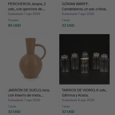
PERCHEROS, largos, 2
GÖRAN WÄRFF.
uds., con ganchos de …
Candelabros, un par, cristal,
…
Subastado 7 ago 2026
Subastado 7 ago 2026
4 pujas
1 puja
85 USD
32 USD
JARRÓN DE SUELO, loza,
TARROS DE VIDRIO, 6 uds.,
con inserto de meta…
Glimma y Kosta.
Subastado 7 ago 2026
Subastado 6 ago 2026
1 puja
1 puja
32 USD
32 USD