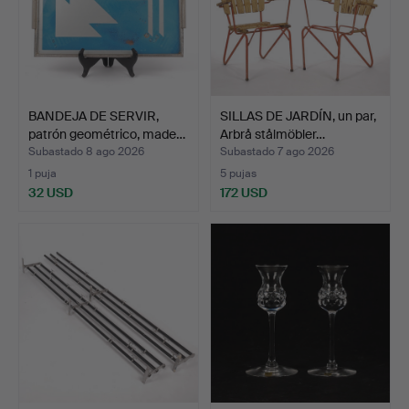
BANDEJA DE SERVIR,
SILLAS DE JARDÍN, un par,
patrón geométrico, made…
Arbrå stålmöbler…
Subastado 8 ago 2026
Subastado 7 ago 2026
1 puja
5 pujas
32 USD
172 USD