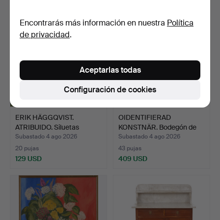
Encontrarás más información en nuestra
Política
de privacidad
.
Aceptarlas todas
Configuración de cookies
ERIK HÄGGQVIST.
OIDENTIFIERAD
ATRIBUIDO. Siluetas
KONSTNÄR. Bodegón de
humana…
pescado…
Subastado 4 ago 2026
Subastado 4 ago 2026
20 pujas
43 pujas
129 USD
409 USD