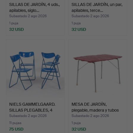
SILLAS DE JARDÍN, 4 uds.,
SILLAS DE JARDÍN, un par,
apilables, siglo…
apilables, terce…
Subastado 2 ago 2026
Subastado 2 ago 2026
1 puja
1 puja
32 USD
32 USD
NIELS GAMMELGAARD.
MESA DE JARDÍN,
SILLAS PLEGABLES, 4
plegable, madera y tubos
uds…
d…
Subastado 2 ago 2026
Subastado 2 ago 2026
11 pujas
1 puja
75 USD
32 USD