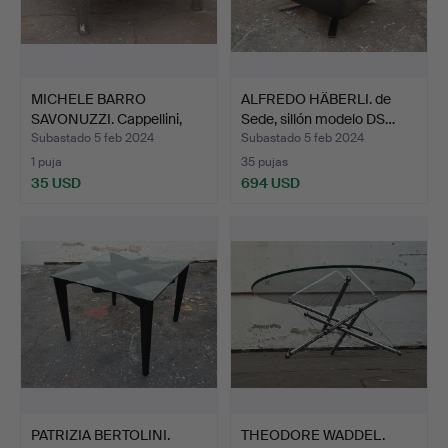
MICHELE BARRO
ALFREDO HÄBERLI. de
SAVONUZZI. Cappellini,
Sede, sillón modelo DS…
mesa …
Subastado 5 feb 2024
Subastado 5 feb 2024
1 puja
35 pujas
35 USD
694 USD
PATRIZIA BERTOLINI.
THEODORE WADDEL.