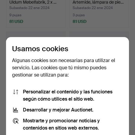
Uldum Møbelfabrik, 2 x …
Artemide, lámpara de pie…
Subastado 22 ene 2024
Subastado 22 ene 2024
9 pujas
3 pujas
81 USD
81 USD
Usamos cookies
Algunas cookies son necesarias para utilizar el
servicio. Las cookies que tú mismo puedes
gestionar se utilizan para:
Personalizar el contenido y las funciones
WOLFGANG FEIERBACH.
Arflex, 3 x sillas con asiento
según cómo utilices el sitio web.
4 x carcasas de asient…
voladizo (1…
Subastado 22 ene 2024
Subastado 22 ene 2024
Desarrollar y mejorar Auctionet.
2 pujas
8 pujas
Mostrarte y promocionar noticias y
81 USD
162 USD
contenidos en sitios web externos.