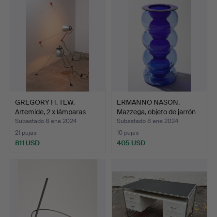
GREGORY H. TEW.
ERMANNO NASON.
Artemide, 2 x lámparas
Mazzega, objeto de jarrón
mul…
(…
Subastado 8 ene 2024
Subastado 8 ene 2024
21 pujas
10 pujas
811 USD
405 USD