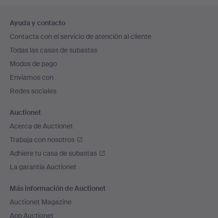
Navegación
Ayuda y contacto
en
Contacta con el servicio de atención al cliente
el
Todas las casas de subastas
pie
Modos de pago
de
Enviamos con
página
Redes sociales
Auctionet
Acerca de Auctionet
Trabaja con nosotros
Adhiere tu casa de subastas
La garantía Auctionet
Más información de Auctionet
Auctionet Magazine
App Auctionet