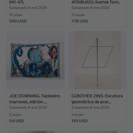
(141-47).
ATRIBUIDO. Svensk Tenn,
carri…
Subastado 8 ene 2024
Subastado 8 ene 2024
13 pujas
21 pujas
590 USD
778 USD
JOE DOWNING. Tapissiers
GÜNTHER ZINS. Escultura
marrones, edición …
geométrica de acer…
Subastado 8 ene 2024
Subastado 8 ene 2024
5 pujas
4 pujas
54 USD
139 USD