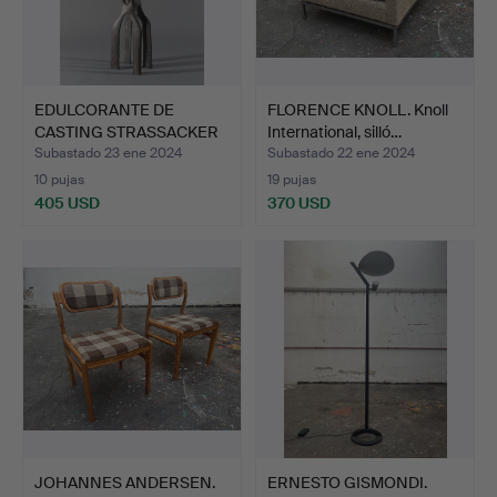
EDULCORANTE DE
FLORENCE KNOLL. Knoll
CASTING STRASSACKER
International, silló…
ART. Es…
Subastado 23 ene 2024
Subastado 22 ene 2024
10 pujas
19 pujas
405 USD
370 USD
JOHANNES ANDERSEN.
ERNESTO GISMONDI.