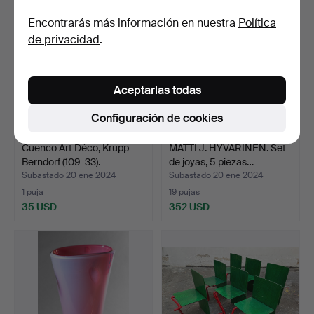
Encontrarás más información en nuestra
Política
de privacidad
.
Aceptarlas todas
Configuración de cookies
Cuenco Art Déco, Krupp
MATTI J. HYVÄRINEN. Set
Berndorf (109-33).
de joyas, 5 piezas…
Subastado 20 ene 2024
Subastado 20 ene 2024
1 puja
19 pujas
35 USD
352 USD