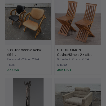
2 x Sillas modelo Relax
STUDIO SIMON.
(154-.
Gavina/Simon, 2 x sillas
mod…
Subastado 28 ene 2024
Subastado 28 ene 2024
1 puja
17 pujas
35 USD
395 USD