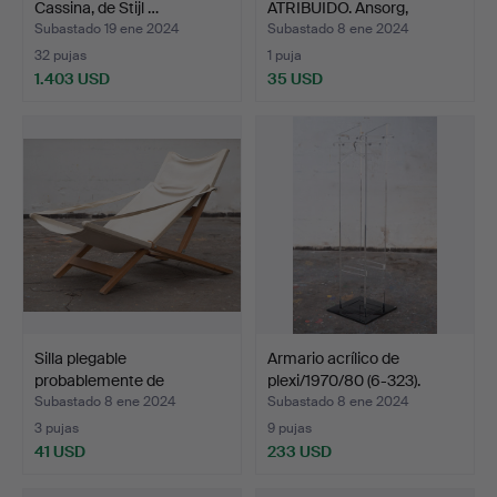
Cassina, de Stijl …
ATRIBUIDO. Ansorg,
lámpar…
Subastado 19 ene 2024
Subastado 8 ene 2024
32 pujas
1 puja
1.403 USD
35 USD
Silla plegable
Armario acrílico de
probablemente de
plexi/1970/80 (6-323).
Escandinav…
Subastado 8 ene 2024
Subastado 8 ene 2024
3 pujas
9 pujas
41 USD
233 USD