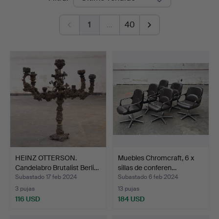
de
and
1
…
40
remate
Design
Auctions
HEINZ OTTERSON.
Muebles Chromcraft, 6 x
Candelabro Brutalist Berli…
sillas de conferen…
Subastado 17 feb 2024
Subastado 6 feb 2024
3 pujas
13 pujas
116 USD
184 USD