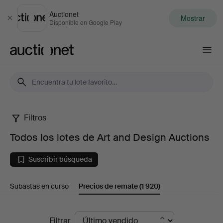
Auctionet
Mostrar
Cerrar
Disponible en Google Play
Auctionet.com
Filtros
Todos
Todos los lotes de Art and Design Auctions
los
Suscribir búsqueda
lotes
Subastas en curso
Precios de remate
(1 920)
de
Art
Precios
Filtrar