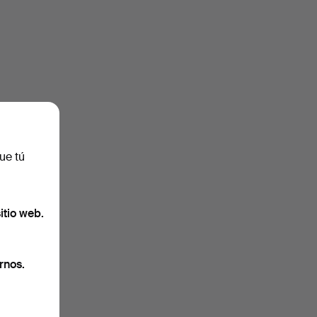
ue tú
itio web.
rnos.