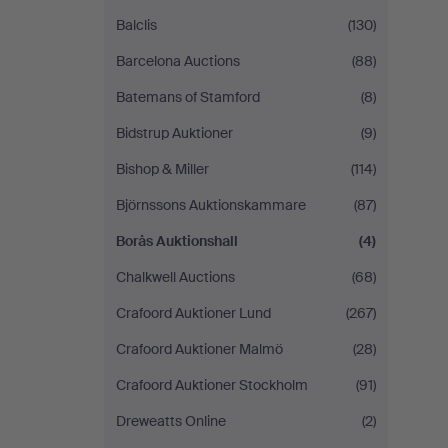
Balclis
(130)
Barcelona Auctions
(88)
Batemans of Stamford
(8)
Bidstrup Auktioner
(9)
Bishop & Miller
(114)
Björnssons Auktionskammare
(87)
Borås Auktionshall
(4)
Chalkwell Auctions
(68)
Crafoord Auktioner Lund
(267)
Crafoord Auktioner Malmö
(28)
Crafoord Auktioner Stockholm
(91)
Dreweatts Online
(2)