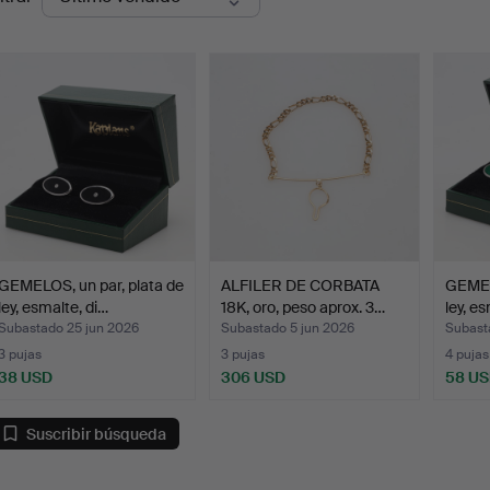
de
emate
GEMELOS, un par, plata de
ALFILER DE CORBATA
GEMELO
ley, esmalte, di…
18K, oro, peso aprox. 3…
ley, e
Subastado 25 jun 2026
Subastado 5 jun 2026
Subast
3 pujas
3 pujas
4 pujas
38 USD
306 USD
58 U
Suscribir búsqueda