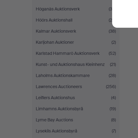
Höganäs Auktionsverk
(36)
Höörs Auktionshall
(24)
Kalmar Auktionsverk
(38)
Karljohan Auktioner
(2)
Karlstad Hammarö Auktionsverk
(52)
Kunst- und Auktionshaus Kleinhenz
(21)
Laholms Auktionskammare
(28)
Lawrences Auctioneers
(256)
Leiflers Auktionshus
(4)
Limhamns Auktionsbyrå
(19)
Lyme Bay Auctions
(8)
Lysekils Auktionsbyrå
(7)