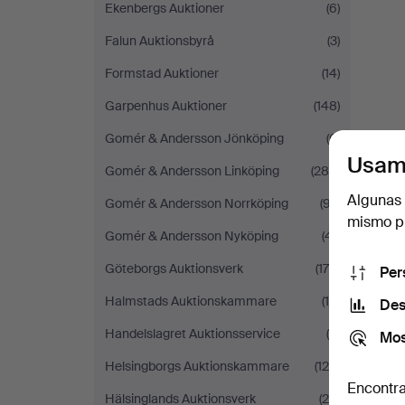
Ekenbergs Auktioner
(6)
Falun Auktionsbyrå
(3)
Formstad Auktioner
(14)
Garpenhus Auktioner
(148)
Gomér & Andersson Jönköping
(6)
Usam
Gomér & Andersson Linköping
(289)
Algunas 
Gomér & Andersson Norrköping
(97)
mismo pu
Gomér & Andersson Nyköping
(41)
Göteborgs Auktionsverk
(178)
Per
Halmstads Auktionskammare
(10)
Des
Handelslagret Auktionsservice
(9)
Mos
Helsingborgs Auktionskammare
(126)
Encontra
Hälsinglands Auktionsverk
(25)