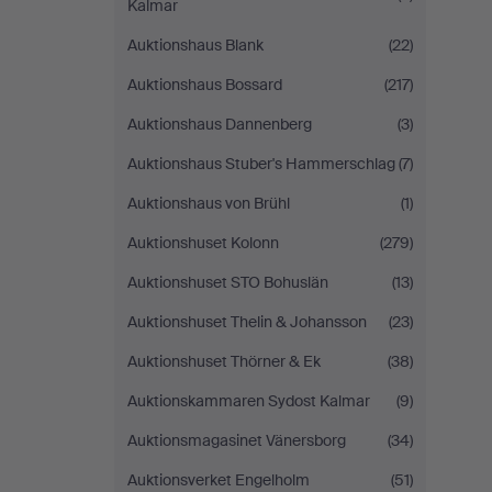
Kalmar
Auktionshaus Blank
(22)
Auktionshaus Bossard
(217)
Auktionshaus Dannenberg
(3)
Auktionshaus Stuber's Hammerschlag
(7)
Auktionshaus von Brühl
(1)
Auktionshuset Kolonn
(279)
Auktionshuset STO Bohuslän
(13)
Auktionshuset Thelin & Johansson
(23)
Auktionshuset Thörner & Ek
(38)
Auktionskammaren Sydost Kalmar
(9)
Auktionsmagasinet Vänersborg
(34)
Auktionsverket Engelholm
(51)