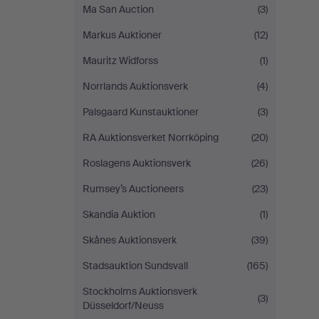
Ma San Auction
(3)
Markus Auktioner
(12)
Mauritz Widforss
(1)
Norrlands Auktionsverk
(4)
Palsgaard Kunstauktioner
(3)
RA Auktionsverket Norrköping
(20)
Roslagens Auktionsverk
(26)
Rumsey’s Auctioneers
(23)
Skandia Auktion
(1)
Skånes Auktionsverk
(39)
Stadsauktion Sundsvall
(165)
Stockholms Auktionsverk
(3)
Düsseldorf/Neuss