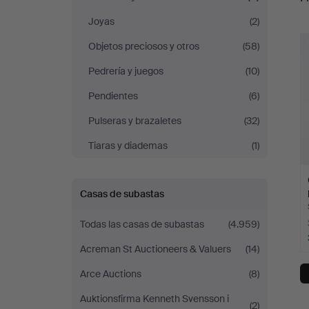
Borås
Joyas
(2)
r
Auktionshall
Objetos preciosos y otros
(58)
Pedrería y juegos
(10)
Pendientes
(6)
Pulseras y brazaletes
(32)
Tiaras y diademas
(1)
Casas de subastas
Todas las casas de subastas
(4.959)
Acreman St Auctioneers & Valuers
(14)
Arce Auctions
(8)
Auktionsfirma Kenneth Svensson i
(2)