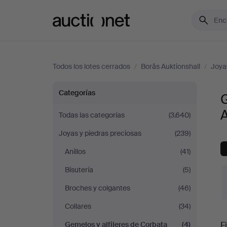
Auctionet.com
Todos los lotes cerrados
/
Borås Auktionshall
/
Joya
Gemelos
Categorías
G
A
y
Todas las categorías
(3.640)
Joyas y piedras preciosas
(239)
alfileres
Anillos
(41)
de
Bisutería
(5)
Corbata
Broches y colgantes
(46)
Collares
(34)
en
P
Gemelos y alfileres de Corbata
(4)
Fi