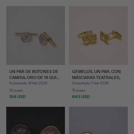
UN PAR DE BOTONES DE
GEMELOS, UN PAR, CON
CAMISA, ORO DE 18 QUI…
MÁSCARAS TEATRALES,
O…
Subastado 19 feb 2026
Subastado 7 feb 2026
10 pujas
15 pujas
158 USD
843 USD