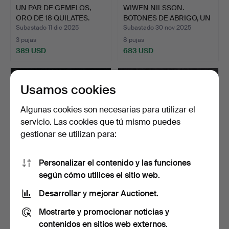
UN PAR DE GEMELOS,
WIWEN NILSSON.
ORO DE 18 QUILATES.
BOTONES DE ABRIGO, UN
PAR.
Subastado 11 dic 2025
Subastado 30 nov 2025
3 pujas
8 pujas
389 USD
683 USD
Usamos cookies
Algunas cookies son necesarias para utilizar el
servicio. Las cookies que tú mismo puedes
gestionar se utilizan para:
Personalizar el contenido y las funciones
según cómo utilices el sitio web.
SOPORTE PARA
GEMELOS, UN PAR, ORO
CORBATAS, ORO DE 18
DE 18 QUILATES CON DI…
Desarrollar y mejorar Auctionet.
QUILATES.
Subastado 14 nov 2025
Subastado 1 oct 2025
Mostrarte y promocionar noticias y
3 pujas
3 pujas
233 USD
352 USD
contenidos en sitios web externos.