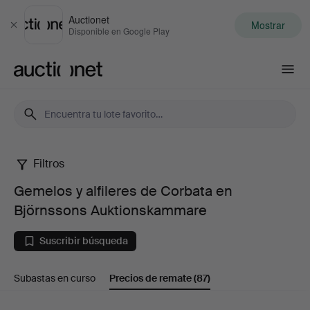
Auctionet
Mostrar
Cerrar
Disponible en Google Play
Auctionet.com
Filtros
Gemelos
Gemelos y alfileres de Corbata en
y
Björnssons Auktionskammare
alfileres
Suscribir búsqueda
de
Subastas en curso
Precios de remate
(87)
Corbata