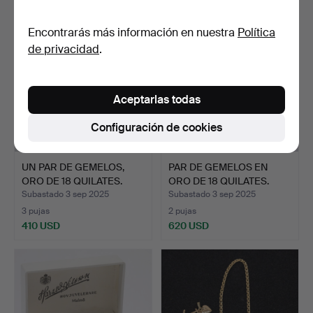
Encontrarás más información en nuestra
Política
de privacidad
.
Aceptarlas todas
Configuración de cookies
UN PAR DE GEMELOS,
PAR DE GEMELOS EN
ORO DE 18 QUILATES.
ORO DE 18 QUILATES.
Subastado 3 sep 2025
Subastado 3 sep 2025
3 pujas
2 pujas
410 USD
620 USD