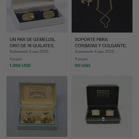
UN PAR DE GEMELOS,
SOPORTE PARA
ORO DE 18 QUILATES.
CORBATAS Y COLGANTE,
ORO DE 9…
Subastado 3 sep 2025
Subastado 4 ago 2025
4 pujas
11 pujas
1.366 USD
90 USD