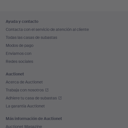
Navegación
Ayuda y contacto
en
Contacta con el servicio de atención al cliente
el
Todas las casas de subastas
pie
Modos de pago
de
Enviamos con
página
Redes sociales
Auctionet
Acerca de Auctionet
Trabaja con nosotros
Adhiere tu casa de subastas
La garantía Auctionet
Más información de Auctionet
Auctionet Magazine