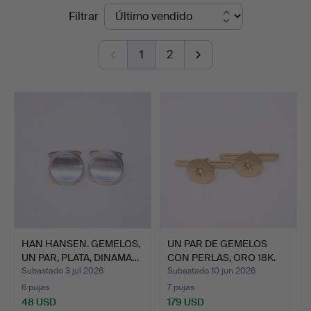
Precios
Filtrar
en
de
Björnssons
1
2
remate
Auktionskammare
HAN HANSEN. GEMELOS,
UN PAR DE GEMELOS
UN PAR, PLATA, DINAMA…
CON PERLAS, ORO 18K.
Subastado 3 jul 2026
Subastado 10 jun 2026
6 pujas
7 pujas
48 USD
179 USD