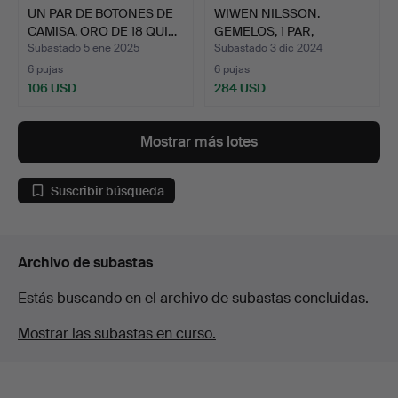
UN PAR DE BOTONES DE
WIWEN NILSSON.
CAMISA, ORO DE 18 QUI…
GEMELOS, 1 PAR,
PLATEADOS.
Subastado 5 ene 2025
Subastado 3 dic 2024
6 pujas
6 pujas
106 USD
284 USD
Mostrar más lotes
Suscribir búsqueda
Archivo de subastas
Estás buscando en el archivo de subastas concluidas.
Mostrar las subastas en curso.