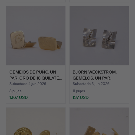
GEMElOS DE PUÑO, UN
BJÖRN WECKSTRÖM.
PAR, ORO DE 18 QUILATE…
GEMELOS, UN PAR,
LAPPONIA.
Subastado 4 jun 2026
Subastado 3 jun 2026
3 pujas
11 pujas
1.167 USD
137 USD