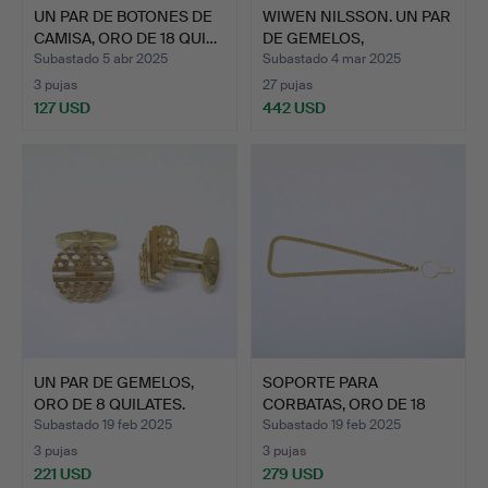
UN PAR DE BOTONES DE
WIWEN NILSSON. UN PAR
CAMISA, ORO DE 18 QUI…
DE GEMELOS,
PLATEADO…
Subastado 5 abr 2025
Subastado 4 mar 2025
3 pujas
27 pujas
127 USD
442 USD
UN PAR DE GEMELOS,
SOPORTE PARA
ORO DE 8 QUILATES.
CORBATAS, ORO DE 18
QUILATES.
Subastado 19 feb 2025
Subastado 19 feb 2025
3 pujas
3 pujas
221 USD
279 USD