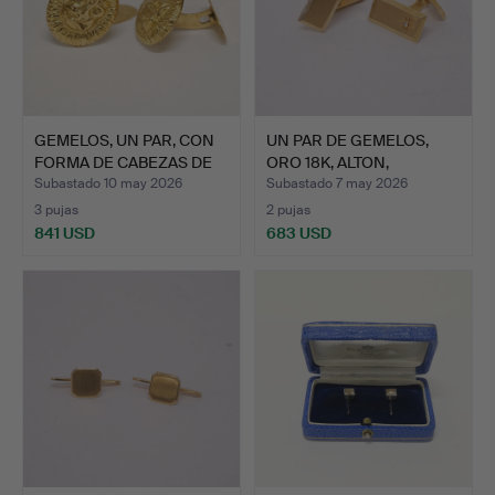
GEMELOS, UN PAR, CON
UN PAR DE GEMELOS,
FORMA DE CABEZAS DE
ORO 18K, ALTON,
L…
FALKÖPI…
Subastado 10 may 2026
Subastado 7 may 2026
3 pujas
2 pujas
841 USD
683 USD