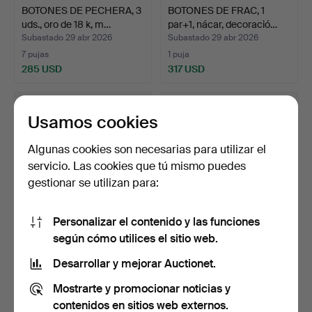
BOTONES DE PECHERA, 3
BOTONES DE FRAC, 1
uds., oro de 18 k, m…
par+1, nácar, decoració…
Subastado 29 abr 2026
Subastado 29 abr 2026
7 pujas
1 puja
285 USD
317 USD
Usamos cookies
Algunas cookies son necesarias para utilizar el
servicio. Las cookies que tú mismo puedes
gestionar se utilizan para:
Personalizar el contenido y las funciones
según cómo utilices el sitio web.
BOTONES DE CAMISA, 6
GEMELOS, 1 par, oro
piezas, dorados, náca…
rojo/blanco de 18 k pu…
Desarrollar y mejorar Auctionet.
Subastado 25 abr 2026
Subastado 24 abr 2026
Mostrarte y promocionar noticias y
18 pujas
6 pujas
296 USD
1.003 USD
contenidos en sitios web externos.