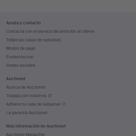
Navegación
Ayuda y contacto
en
Contacta con el servicio de atención al cliente
el
Todas las casas de subastas
pie
Modos de pago
de
Enviamos con
página
Redes sociales
Auctionet
Acerca de Auctionet
Trabaja con nosotros
Adhiere tu casa de subastas
La garantía Auctionet
Más información de Auctionet
Auctionet Magazine