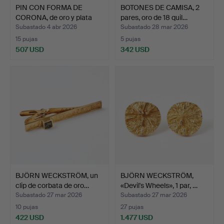
PIN CON FORMA DE
BOTONES DE CAMISA, 2
CORONA, de oro y plata
pares, oro de 18 quil…
de…
Subastado 4 abr 2026
Subastado 28 mar 2026
15 pujas
5 pujas
507 USD
342 USD
BJÖRN WECKSTRÖM, un
BJÖRN WECKSTRÖM,
clip de corbata de oro…
«Devil's Wheels», 1 par, …
Subastado 27 mar 2026
Subastado 27 mar 2026
10 pujas
27 pujas
422 USD
1.477 USD