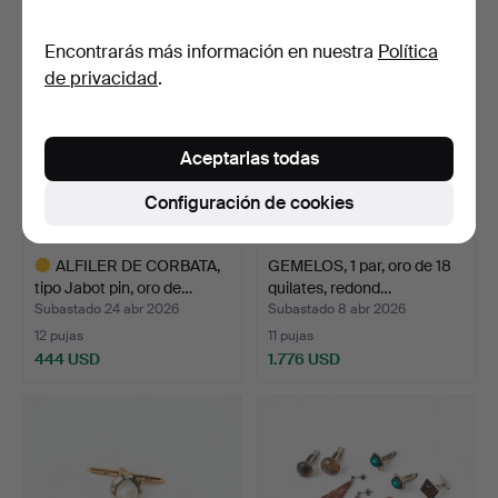
Encontrarás más información en nuestra
Política
de privacidad
.
Aceptarlas todas
Configuración de cookies
ALFILER DE CORBATA,
GEMELOS, 1 par, oro de 18
tipo Jabot pin, oro de…
quilates, redond…
Subastado 24 abr 2026
Subastado 8 abr 2026
12 pujas
11 pujas
444 USD
1.776 USD
Lote
seleccionado