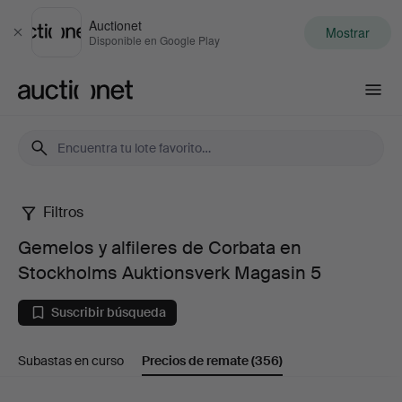
Auctionet
Mostrar
Cerrar
Disponible en Google Play
Auctionet.com
Filtros
Gemelos
Gemelos y alfileres de Corbata en
y
Stockholms Auktionsverk Magasin 5
alfileres
Suscribir búsqueda
de
Subastas en curso
Precios de remate
(356)
Corbata