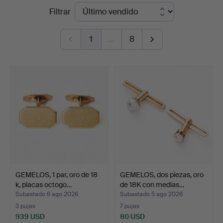
Precios
Filtrar
en
de
Stockholms
1
…
8
remate
Auktionsverk
Magasin
5
GEMELOS, 1 par, oro de 18
GEMELOS, dos piezas, oro
k, placas octogo…
de 18K con medias…
Subastado 6 ago 2026
Subastado 5 ago 2026
3 pujas
7 pujas
939 USD
80 USD