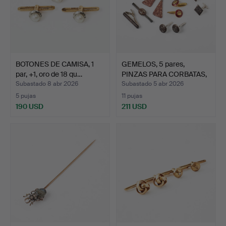
BOTONES DE CAMISA, 1
GEMELOS, 5 pares,
par, +1, oro de 18 qu…
PINZAS PARA CORBATAS,
3 …
Subastado 8 abr 2026
Subastado 5 abr 2026
5 pujas
11 pujas
190 USD
211 USD