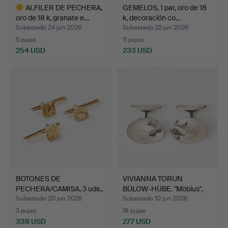
ALFILER DE PECHERA,
GEMELOS, 1 par, oro de 18
oro de 18 k, granate e…
k, decoración co…
Subastado 24 jun 2026
Subastado 22 jun 2026
5 pujas
11 pujas
254 USD
233 USD
Lote
seleccionado
BOTONES DE
VIVIANNA TORUN
PECHERA/CAMISA, 3 uds.,
BÜLOW-HÜBE. "Möbius",
oro de …
gemel…
Subastado 20 jun 2026
Subastado 10 jun 2026
3 pujas
18 pujas
338 USD
277 USD