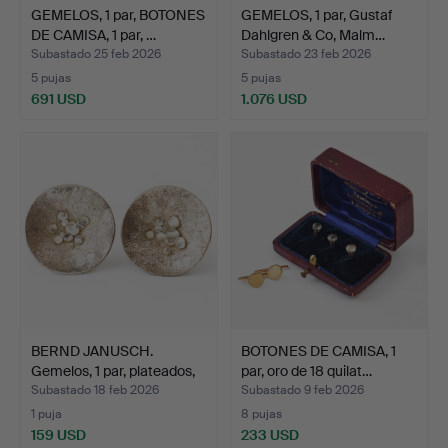
GEMELOS, 1 par, BOTONES
GEMELOS, 1 par, Gustaf
DE CAMISA, 1 par, …
Dahlgren & Co, Malm…
Subastado 25 feb 2026
Subastado 23 feb 2026
5 pujas
5 pujas
691 USD
1.076 USD
BERND JANUSCH.
BOTONES DE CAMISA, 1
Gemelos, 1 par, plateados,
par, oro de 18 quilat…
…
Subastado 18 feb 2026
Subastado 9 feb 2026
1 puja
8 pujas
159 USD
233 USD