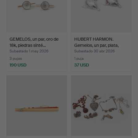
GEMELOS, un par, oro de
HUBERT HARMON.
18k, piedras sinté…
Gemelos, un par, plata,
Méx…
Subastado 1 may 2026
Subastado 30 abr 2026
3 pujas
1 puja
190 USD
37 USD