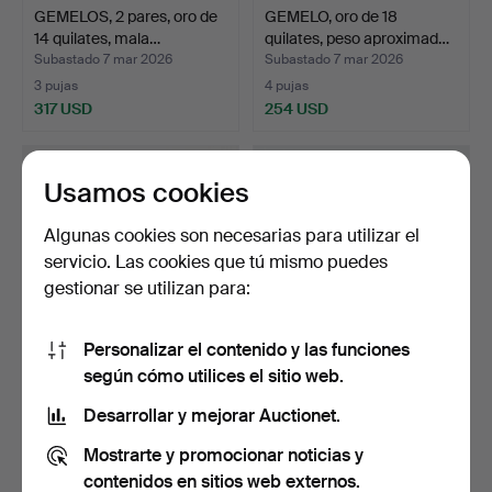
GEMELOS, 2 pares, oro de
GEMELO, oro de 18
14 quilates, mala…
quilates, peso aproximad…
Subastado 7 mar 2026
Subastado 7 mar 2026
3 pujas
4 pujas
317 USD
254 USD
Usamos cookies
Algunas cookies son necesarias para utilizar el
servicio. Las cookies que tú mismo puedes
gestionar se utilizan para:
Personalizar el contenido y las funciones
según cómo utilices el sitio web.
COLGANTES Y BOTONES,
SOPORTE PARA
5 unidades, oro de 22…
CORBATAS y ALFILER, oro
Desarrollar y mejorar Auctionet.
de 18…
Subastado 6 mar 2026
Subastado 12 feb 2026
Mostrarte y promocionar noticias y
3 pujas
7 pujas
2.321 USD
466 USD
contenidos en sitios web externos.