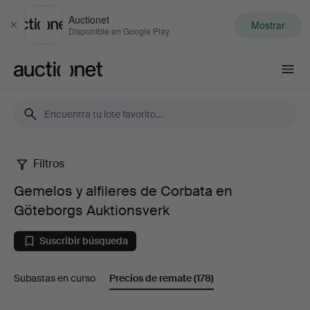
Auctionet
Mostrar
Cerrar
Disponible en Google Play
Auctionet.com
Filtros
Gemelos
Gemelos y alfileres de Corbata en
y
Göteborgs Auktionsverk
alfileres
Suscribir búsqueda
de
Subastas en curso
Precios de remate
(178)
Corbata