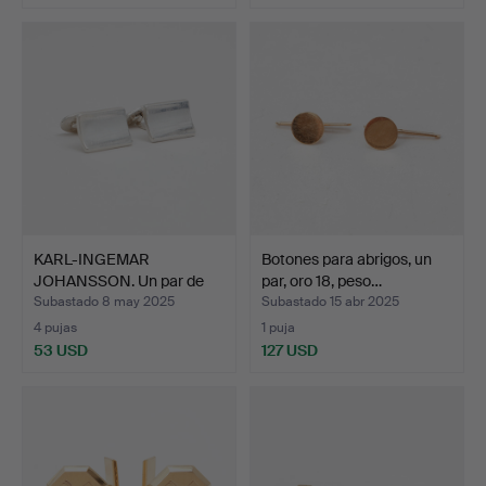
KARL-INGEMAR
Botones para abrigos, un
JOHANSSON. Un par de
par, oro 18, peso…
gemelos …
Subastado 8 may 2025
Subastado 15 abr 2025
4 pujas
1 puja
53 USD
127 USD