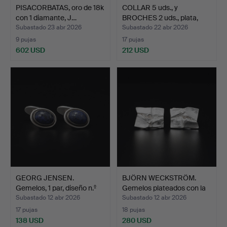
PISACORBATAS, oro de 18k
COLLAR 5 uds., y
con 1 diamante, J…
BROCHES 2 uds., plata,
pe…
Subastado 23 abr 2026
Subastado 22 abr 2026
9 pujas
17 pujas
602 USD
212 USD
GEORG JENSEN.
BJÖRN WECKSTRÖM.
Gemelos, 1 par, diseño n.º
Gemelos plateados con la
4…
…
Subastado 12 abr 2026
Subastado 12 abr 2026
17 pujas
18 pujas
138 USD
280 USD