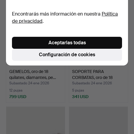
Encontrarás más información en nuestra
Política
de privacidad
.
Aceptarlas todas
Configuración de cookies
GEMELOS, oro de 18
SOPORTE PARA
quilates, diamantes, pe…
CORBATAS, oro de 18
quilates,…
Subastado 24 ene 2026
Subastado 24 ene 2026
12 pujas
5 pujas
799 USD
341 USD