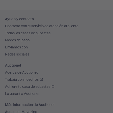
Navegación
Ayuda y contacto
en
Contacta con el servicio de atención al cliente
el
Todas las casas de subastas
pie
Modos de pago
de
Enviamos con
página
Redes sociales
Auctionet
Acerca de Auctionet
Trabaja con nosotros
Adhiere tu casa de subastas
La garantía Auctionet
Más información de Auctionet
Auctionet Magazine