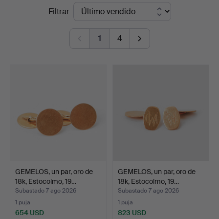
Precios
Filtrar
en
de
Göteborgs
1
4
remate
Auktionsverk
GEMELOS, un par, oro de
GEMELOS, un par, oro de
18k, Estocolmo, 19…
18k, Estocolmo, 19…
Subastado 7 ago 2026
Subastado 7 ago 2026
1 puja
1 puja
654 USD
823 USD