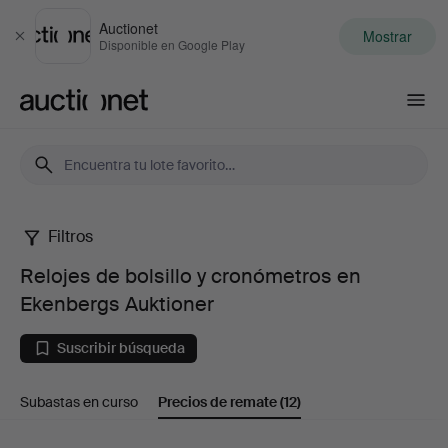
Auctionet
Mostrar
Cerrar
Disponible en Google Play
Auctionet.com
Filtros
Relojes
Relojes de bolsillo y cronómetros en
de
Ekenbergs Auktioner
bolsillo
Suscribir búsqueda
y
Subastas en curso
Precios de remate
(12)
cronómetros