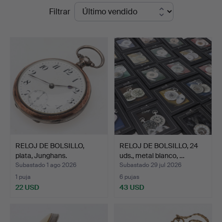
Precios
Filtrar
en
de
Ekenbergs
remate
Auktioner
RELOJ DE BOLSILLO,
RELOJ DE BOLSILLO, 24
plata, Junghans.
uds., metal blanco, …
Subastado 1 ago 2026
Subastado 29 jul 2026
1 puja
6 pujas
22 USD
43 USD