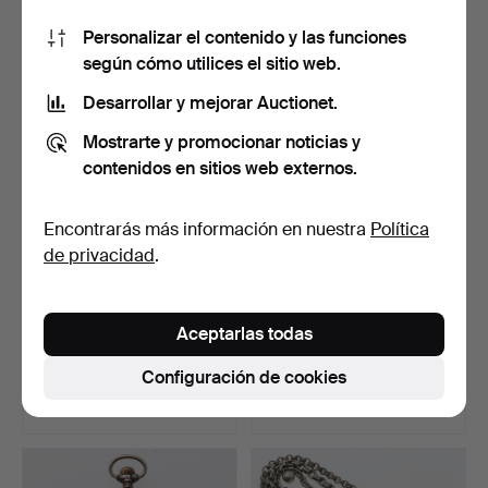
1 puja
1 puja
Personalizar el contenido y las funciones
22 USD
22 USD
según cómo utilices el sitio web.
Desarrollar y mejorar Auctionet.
Mostrarte y promocionar noticias y
contenidos en sitios web externos.
Encontrarás más información en nuestra
Política
de privacidad
.
Silla de oficina de estilo
RELOJ DE BOLSILLO,
Aceptarlas todas
industrial, Ver…
militar, marcado con tr…
Subastado 22 abr 2026
Subastado 20 abr 2026
Configuración de cookies
1 puja
9 pujas
22 USD
64 USD