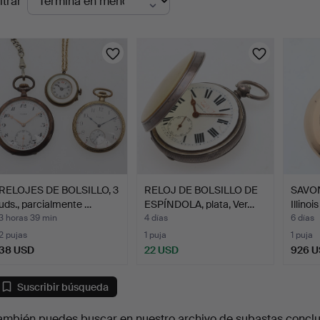
ltrar
en
urso
RELOJES DE BOLSILLO, 3
RELOJ DE BOLSILLO DE
SAVON
uds., parcialmente …
ESPÍNDOLA, plata, Ver…
Illino
3 horas 39 min
4 días
6 días
2 pujas
1 puja
1 puja
38 USD
22 USD
926 
Suscribir búsqueda
ambién puedes buscar en
nuestro archivo de subastas concl