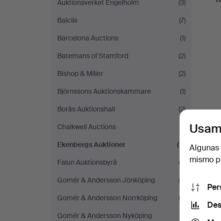
Auktionsverket Engelholm
(3)
Balclis
(7)
Barcelona Auctions
(1)
Batemans of Stamford
(2)
Bishop & Miller
(2)
Björnssons Auktionskammare
(1)
Borås Auktionshall
(2)
Usam
Chalkwell Auctions
(1)
Ekenbergs Auktioner
(3)
Algunas 
mismo pu
Falun Auktionsbyrå
(2)
Gomér & Andersson Jönköping
(3)
Per
Gomér & Andersson Norrköping
(2)
Des
Gomér & Andersson Nyköping
(1)