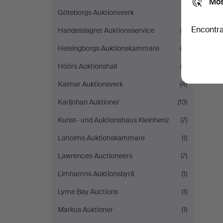
Mos
Göteborgs Auktionsverk
(7)
Encontra
Handelslagret Auktionsservice
(2)
Helsingborgs Auktionskammare
(3)
Höörs Auktionshall
(2)
Kalmar Auktionsverk
(4)
Karljohan Auktioner
(13)
Kunst- und Auktionshaus Kleinhenz
(7)
Laholms Auktionskammare
(1)
Lawrences Auctioneers
(7)
Limhamns Auktionsbyrå
(1)
Lyme Bay Auctions
(1)
Markus Auktioner
(1)