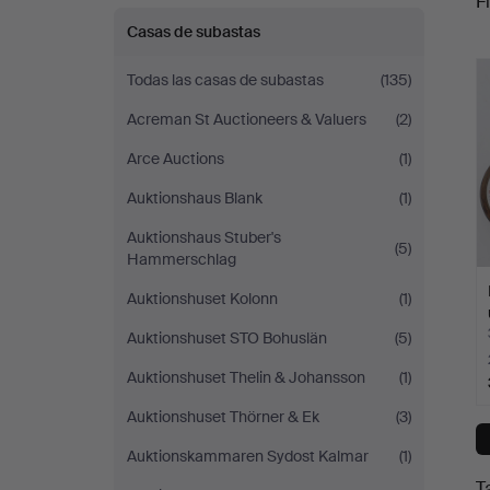
Fi
Ekenbergs
Casas de subastas
c
Auktioner
Todas las casas de subastas
(135)
Acreman St Auctioneers & Valuers
(2)
Arce Auctions
(1)
Auktionshaus Blank
(1)
Auktionshaus Stuber's
(5)
Hammerschlag
Auktionshuset Kolonn
(1)
Auktionshuset STO Bohuslän
(5)
Auktionshuset Thelin & Johansson
(1)
Auktionshuset Thörner & Ek
(3)
Auktionskammaren Sydost Kalmar
(1)
T