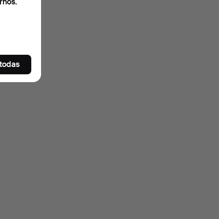
rnos.
 todas