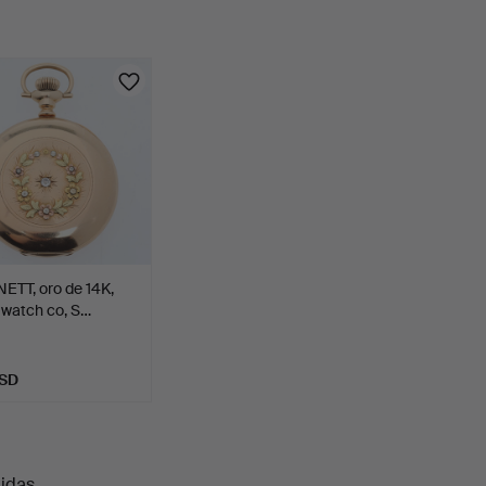
ETT, oro de 14K,
is watch co, S…
USD
uidas
.