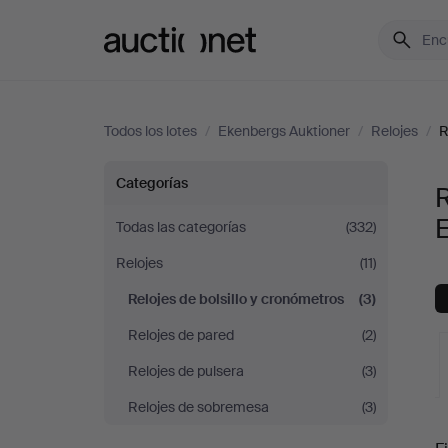
Auctionet.com
Todos los lotes
/
Ekenbergs Auktioner
/
Relojes
/
R
Relojes
Categorías
R
de
Todas las categorías
(332)
Relojes
(11)
bolsillo
Relojes de bolsillo y cronómetros
(3)
y
Relojes de pared
(2)
cronómetros
Relojes de pulsera
(3)
Relojes de sobremesa
(3)
en
S