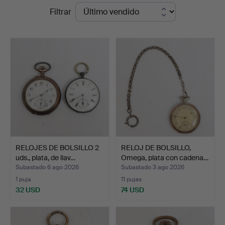
Precios
Filtrar
en
de
Falun
remate
Auktionsbyrå
RELOJES DE BOLSILLO 2
RELOJ DE BOLSILLO,
uds., plata, de llav…
Omega, plata con cadena…
Subastado 6 ago 2026
Subastado 3 ago 2026
1 puja
11 pujas
32 USD
74 USD