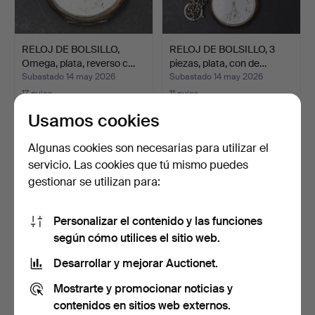
RELOJ DE BOLSILLO,
RELOJ DE BOLSILLO, 3
Omega, plata, reverso c…
piezas, plata, con de…
Subastado 14 may 2026
Subastado 14 may 2026
17 pujas
11 pujas
127 USD
81 USD
Usamos cookies
Algunas cookies son necesarias para utilizar el
servicio. Las cookies que tú mismo puedes
gestionar se utilizan para:
Personalizar el contenido y las funciones
según cómo utilices el sitio web.
Desarrollar y mejorar Auctionet.
RELOJ DE BOLSILLO PARA
RELOJ DE BOLSILLO PARA
Mostrarte y promocionar noticias y
DAMA, Omega. 14k, o…
DAMA, 14k, oro, con…
contenidos en sitios web externos.
Subastado 3 may 2026
Subastado 20 abr 2026