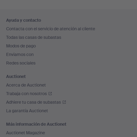
Navegación
Ayuda y contacto
en
Contacta con el servicio de atención al cliente
el
Todas las casas de subastas
pie
Modos de pago
de
Enviamos con
página
Redes sociales
Auctionet
Acerca de Auctionet
Trabaja con nosotros
Adhiere tu casa de subastas
La garantía Auctionet
Más información de Auctionet
Auctionet Magazine