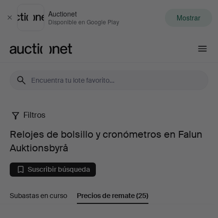
Auctionet
Mostrar
Cerrar
Disponible en Google Play
Auctionet.com
Filtros
Relojes
Relojes de bolsillo y cronómetros en Falun
de
Auktionsbyrå
bolsillo
Suscribir búsqueda
y
Subastas en curso
Precios de remate
(25)
cronómetros