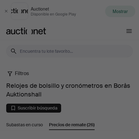
Auctionet
Mostrar
Cerrar
Disponible en Google Play
Auctionet.com
Filtros
Relojes
Relojes de bolsillo y cronómetros en Borås
de
Auktionshall
bolsillo
Suscribir búsqueda
y
Subastas en curso
Precios de remate
(26)
cronómetros