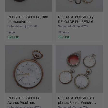
RELOJ DE BOLSILLO, Rätt
RELOJ DE BOLSILLO y
tid, metal/plata.
RELOJ DE PULSERA 6
pie…
Subastado 3 jun 2026
Subastado 3 jun 2026
1 puja
19 pujas
32 USD
116 USD
RELOJ DE BOLSILLO
RELOJ DE BOLSILLO 3
Avenue Precision.
piezas, Boston Watch c…
Subastado 30 may 2026
Subastado 15 may 2026