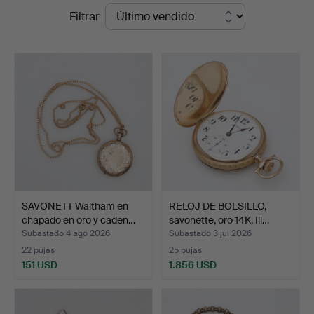
Precios
Filtrar
en
de
Borås
remate
Auktionshall
SAVONETT Waltham en
RELOJ DE BOLSILLO,
chapado en oro y caden…
savonette, oro 14K, Ill…
Subastado 4 ago 2026
Subastado 3 jul 2026
22 pujas
25 pujas
151 USD
1.856 USD