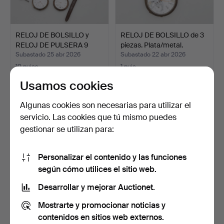
RELOJ DE BOLSILLO y
RELOJ DE BOLSILLO de 3
RELOJ DE PULSERA 9
piezas. Plata/metal.
pie…
Subastado 25 abr 2026
Subastado 22 abr 2026
10 pujas
1 puja
125 USD
32 USD
Usamos cookies
Algunas cookies son necesarias para utilizar el
servicio. Las cookies que tú mismo puedes
gestionar se utilizan para:
Personalizar el contenido y las funciones
según cómo utilices el sitio web.
Desarrollar y mejorar Auctionet.
2 relojes de bolsillo, Drott &
RELOJ DE BOLSILLO,
Mostrarte y promocionar noticias y
F.L Ekberg …
Omega, oro y metal de 1…
contenidos en sitios web externos.
Subastado 4 abr 2026
Subastado 4 abr 2026