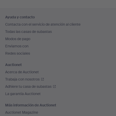
Navegación
Ayuda y contacto
en
Contacta con el servicio de atención al cliente
el
Todas las casas de subastas
pie
Modos de pago
de
Enviamos con
página
Redes sociales
Auctionet
Acerca de Auctionet
Trabaja con nosotros
Adhiere tu casa de subastas
La garantía Auctionet
Más información de Auctionet
Auctionet Magazine