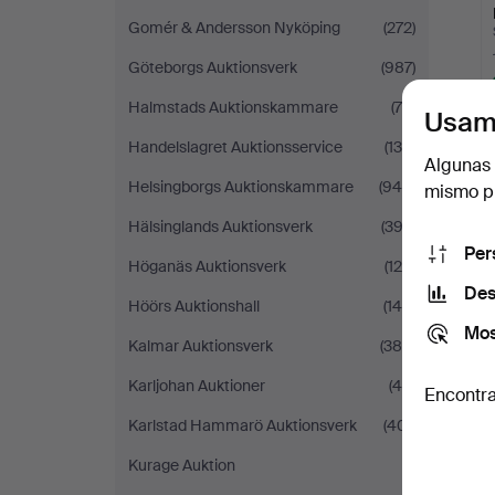
Gomér & Andersson Nyköping
(272)
Göteborgs Auktionsverk
(987)
Halmstads Auktionskammare
(75)
Usam
Handelslagret Auktionsservice
(139)
Algunas 
Helsingborgs Auktionskammare
(945)
mismo pu
Hälsinglands Auktionsverk
(393)
Per
Höganäs Auktionsverk
(120)
Des
Höörs Auktionshall
(145)
Mos
Kalmar Auktionsverk
(388)
Karljohan Auktioner
(49)
Encontra
Karlstad Hammarö Auktionsverk
(401)
Kurage Auktion
(1)