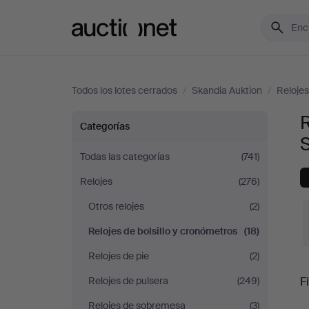
Auctionet.com
Todos los lotes cerrados
/
Skandia Auktion
/
Relojes
R
Relojes
Categorías
de
Todas las categorías
(741)
Relojes
(276)
bolsillo
Otros relojes
(2)
y
Relojes de bolsillo y cronómetros
(18)
cronómetros
Relojes de pie
(2)
P
Relojes de pulsera
(249)
Fi
en
Relojes de sobremesa
(3)