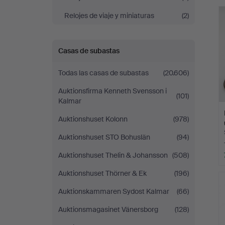
r
Skandia
Relojes de viaje y miniaturas
(2)
Auktion
Casas de subastas
Todas las casas de subastas
(20.606)
Auktionsfirma Kenneth Svensson i
(101)
Kalmar
Auktionshuset Kolonn
(978)
Auktionshuset STO Bohuslän
(94)
Auktionshuset Thelin & Johansson
(508)
Auktionshuset Thörner & Ek
(196)
Auktionskammaren Sydost Kalmar
(66)
Auktionsmagasinet Vänersborg
(128)