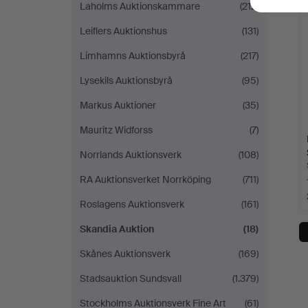
Laholms Auktionskammare
(212)
Leiflers Auktionshus
(131)
Limhamns Auktionsbyrå
(217)
Lysekils Auktionsbyrå
(95)
Markus Auktioner
(35)
Mauritz Widforss
(7)
Norrlands Auktionsverk
(108)
RA Auktionsverket Norrköping
(711)
Roslagens Auktionsverk
(161)
Skandia Auktion
(18)
Skånes Auktionsverk
(169)
Stadsauktion Sundsvall
(1.379)
Stockholms Auktionsverk Fine Art
(61)