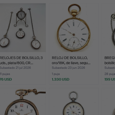
emate
RELOJES DE BOLSILLO, 3
RELOJ DE BOLSILLO,
BREGU
uds., plata/800, CR…
oro/18K, de llave, segu…
bolsill
Subastado 21 jul 2026
Subastado 23 jun 2026
Subast
11 pujas
1 puja
28 puj
76 USD
1.330 USD
199 U