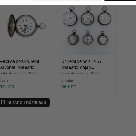
Reloj de bolsillo, reloj
Un reloj de bolsillo 5+1,
Savonet, plateado…
plateado, caja y…
Subastado 3 abr 2026
Subastado 3 abr 2026
1 puja
8 pujas
32 USD
96 USD
Suscribir búsqueda