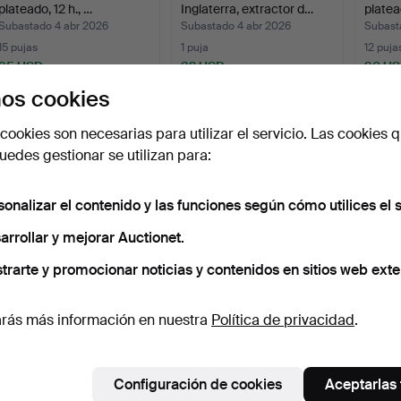
plateado, 12 h., …
Inglaterra, extractor d…
platea
Subastado 4 abr 2026
Subastado 4 abr 2026
Subast
15 pujas
1 puja
12 puja
95 USD
32 USD
90 U
os cookies
cookies son necesarias para utilizar el servicio. Las cookies q
edes gestionar se utilizan para:
sonalizar el contenido y las funciones según cómo utilices el s
arrollar y mejorar Auctionet.
trarte y promocionar noticias y contenidos en sitios web exte
ZENITH, reloj de bolsillo,
JOHN STANILAND, reloj
Reloj d
caja exterior e…
de bolsillo, Inglate…
unidad
rás más información en nuestra
Política de privacidad
.
Subastado 4 abr 2026
Subastado 3 abr 2026
Subast
5 pujas
8 pujas
14 puja
64 USD
60 USD
94 U
Configuración de cookies
Aceptarlas