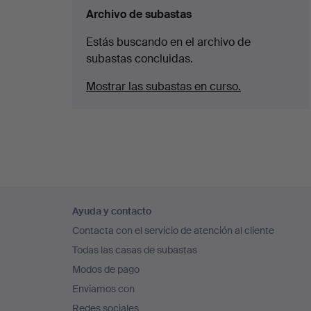
Archivo de subastas
Estás buscando en el archivo de
subastas concluidas.
Mostrar las subastas en curso.
Navegación
Ayuda y contacto
en
Contacta con el servicio de atención al cliente
el
Todas las casas de subastas
pie
Modos de pago
de
Enviamos con
página
Redes sociales