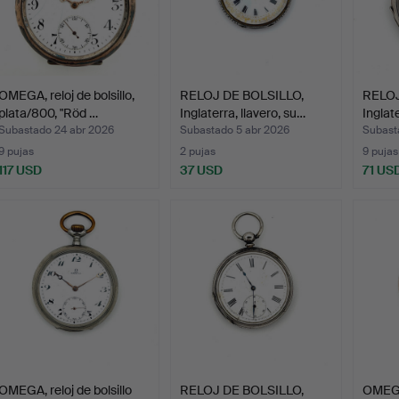
OMEGA, reloj de bolsillo,
RELOJ DE BOLSILLO,
RELOJ
plata/800, "Röd …
Inglaterra, llavero, su…
Inglat
Subastado 24 abr 2026
Subastado 5 abr 2026
Subast
9 pujas
2 pujas
9 pujas
117 USD
37 USD
71 US
OMEGA, reloj de bolsillo
RELOJ DE BOLSILLO,
OMEGA,