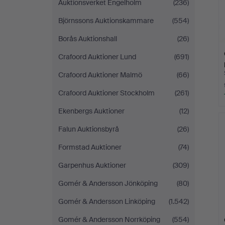
Auktionsverket Engelholm
(236)
Björnssons Auktionskammare
(554)
Borås Auktionshall
(26)
Crafoord Auktioner Lund
(691)
Crafoord Auktioner Malmö
(66)
Crafoord Auktioner Stockholm
(261)
Ekenbergs Auktioner
(12)
Falun Auktionsbyrå
(26)
Formstad Auktioner
(74)
Garpenhus Auktioner
(309)
Gomér & Andersson Jönköping
(80)
Gomér & Andersson Linköping
(1.542)
Gomér & Andersson Norrköping
(554)