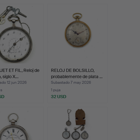
ET ET FIL, Reloj de
RELOJ DE BOLSILLO,
o, siglo X…
probablemente de plata …
ado 12 jun 2026
Subastado 7 may 2026
as
1 puja
SD
32 USD