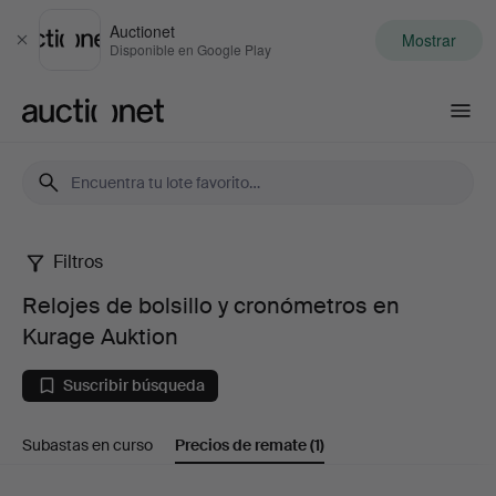
Auctionet
Mostrar
Cerrar
Disponible en Google Play
Auctionet.com
Filtros
Relojes
Relojes de bolsillo y cronómetros en
de
Kurage Auktion
bolsillo
Suscribir búsqueda
y
Subastas en curso
Precios de remate
(1)
cronómetros