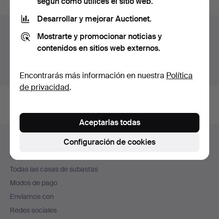
según cómo utilices el sitio web.
Desarrollar y mejorar Auctionet.
Archivo de subastas
Mostrarte y promocionar noticias y
contenidos en sitios web externos.
Estás buscando en el archivo de subastas concluidas.
Mostrar las subastas en curso.
Encontrarás más información en nuestra
Política
de privacidad
.
Aceptarlas todas
Navegación
Configuración de cookies
Ayuda y contacto
en
Contacta con el servicio de atención al cliente
el
Todas las casas de subastas
pie
Modos de pago
de
Enviamos con
página
Redes sociales