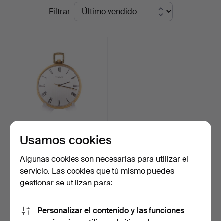
Precios
Filtrar
en
de
Kurage
remate
Auktion
Usamos cookies
RELOJ DE FRAC. Tissot,
oro de 18k, Suiza, …
Algunas cookies son necesarias para utilizar el
Subastado 31 may 2026
servicio. Las cookies que tú mismo puedes
8 pujas
gestionar se utilizan para:
1.639 USD
Personalizar el contenido y las funciones
Suscribir búsqueda