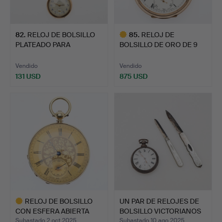
82
.
RELOJ DE BOLSILLO
85
.
RELOJ DE
PLATEADO PARA
BOLSILLO DE ORO DE 9
CABALLERO …
QUILATES PAR…
Vendido
Vendido
131 USD
875 USD
Lote
seleccionado
RELOJ DE BOLSILLO
UN PAR DE RELOJES DE
CON ESFERA ABIERTA
BOLSILLO VICTORIANOS
GROHE…
…
Subastado 2 oct 2025
Subastado 10 ago 2025