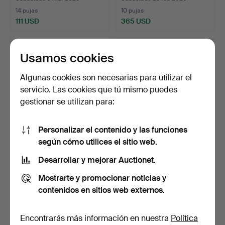
14 pujas
10 pujas
111 USD
365 USD
Usamos cookies
Algunas cookies son necesarias para utilizar el
servicio. Las cookies que tú mismo puedes
gestionar se utilizan para:
Personalizar el contenido y las funciones
según cómo utilices el sitio web.
RELOJ DE BOLSILLO
RELOJ DE BOLSILLO CON
AMERICANO WALTHAM
ESFERA ABIERTA SIN L…
Desarrollar y mejorar Auctionet.
HUNTIN…
Subastado 13 feb 2026
Subastado 28 ene 2026
Mostrarte y promocionar noticias y
7 pujas
4 pujas
contenidos en sitios web externos.
85 USD
50 USD
Encontrarás más información en nuestra
Política