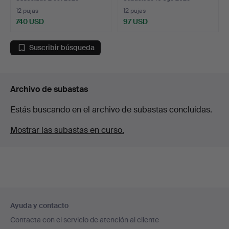
12 pujas
12 pujas
740 USD
97 USD
Lote
seleccionado
Suscribir búsqueda
Archivo de subastas
Estás buscando en el archivo de subastas concluidas.
Mostrar las subastas en curso.
Navegación
Ayuda y contacto
en
Contacta con el servicio de atención al cliente
el