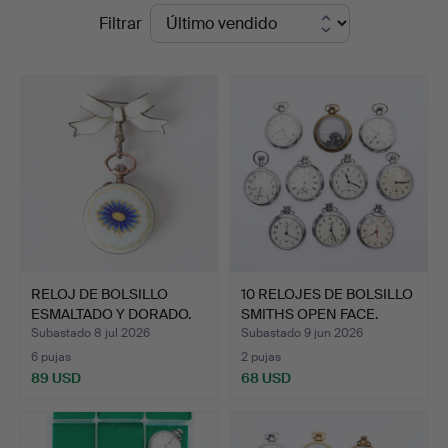
Precios
Filtrar
en
de
Young's
remate
Auctions
RELOJ DE BOLSILLO
10 RELOJES DE BOLSILLO
ESMALTADO Y DORADO.
SMITHS OPEN FACE.
Subastado 8 jul 2026
Subastado 9 jun 2026
6 pujas
2 pujas
89 USD
68 USD