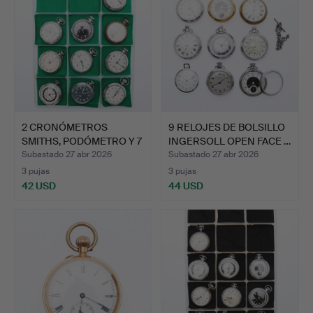
2 CRONÓMETROS
9 RELOJES DE BOLSILLO
SMITHS, PODÓMETRO Y 7
INGERSOLL OPEN FACE …
RELOJE…
Subastado 27 abr 2026
Subastado 27 abr 2026
3 pujas
3 pujas
42 USD
44 USD