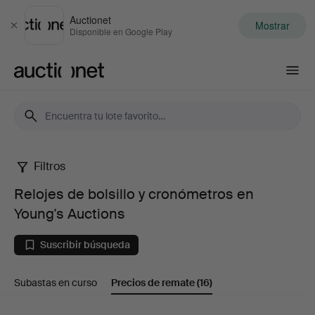
Auctionet
Mostrar
Cerrar
Disponible en Google Play
Auctionet.com
Filtros
Relojes
Relojes de bolsillo y cronómetros en
de
Young's Auctions
bolsillo
Suscribir búsqueda
y
Subastas en curso
Precios de remate
(16)
cronómetros