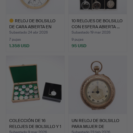
RELOJ DE BOLSILLO
10 RELOJES DE BOLSILLO
DE CARA ABIERTA EN
CON ESFERA ABIERTA …
METAL…
Subastado 24 abr 2026
Subastado 19 mar 2026
7 pujas
9 pujas
1.358 USD
95 USD
Lote
seleccionado
COLECCIÓN DE 16
UN RELOJ DE BOLSILLO
RELOJES DE BOLSILLO Y 1
PARA MUJER DE
CR…
FINALES…
Subastado 9 mar 2026
Subastado 23 feb 2026