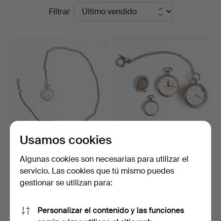
Precios
Filtrar
en
de
Woxholt
remate
Auktioner
Usamos cookies
Reloj de bolsillo de una tapa
OMEGA M.FL. Colección de
en caja de o…
relojes con cajas…
Algunas cookies son necesarias para utilizar el
Subastado 25 jun 2026
Subastado 6 jun 2026
servicio. Las cookies que tú mismo puedes
7 pujas
1 puja
gestionar se utilizan para:
310 USD
47 USD
Personalizar el contenido y las funciones
Suscribir búsqueda