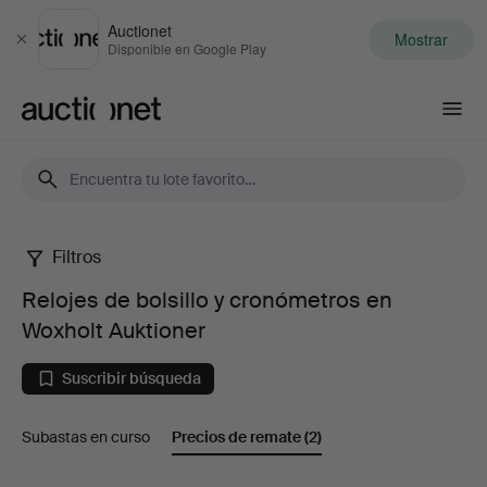
Auctionet
Mostrar
Cerrar
Disponible en Google Play
Auctionet.com
Filtros
Relojes
Relojes de bolsillo y cronómetros en
de
Woxholt Auktioner
bolsillo
Suscribir búsqueda
y
Subastas en curso
Precios de remate
(2)
cronómetros