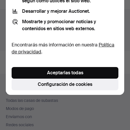
según cómo utilices el sitio web.
Desarrollar y mejorar Auctionet.
Archivo de subastas
Mostrarte y promocionar noticias y
contenidos en sitios web externos.
Estás buscando en el archivo de subastas concluidas.
Mostrar las subastas en curso.
Encontrarás más información en nuestra
Política
de privacidad
.
Aceptarlas todas
Navegación
Configuración de cookies
Ayuda y contacto
en
Contacta con el servicio de atención al cliente
el
Todas las casas de subastas
pie
Modos de pago
de
Enviamos con
página
Redes sociales