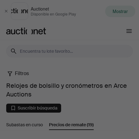
Auctionet
Mostrar
Cerrar
Disponible en Google Play
Auctionet.com
Filtros
Relojes
Relojes de bolsillo y cronómetros en Arce
de
Auctions
bolsillo
Suscribir búsqueda
y
Subastas en curso
Precios de remate
(19)
cronómetros