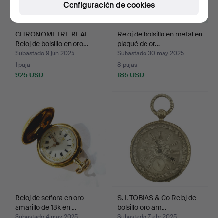
Configuración de cookies
CHRONOMETRE REAL.
Reloj de bolsillo en metal en
Reloj de bolsillo en oro…
plaqué de or…
Subastado 9 jun 2025
Subastado 30 may 2025
1 puja
8 pujas
925 USD
185 USD
Reloj de señora en oro
S. I. TOBIAS & Co Reloj de
amarillo de 18k en …
bolsillo oro am…
Subastado 4 may 2025
Subastado 7 abr 2025