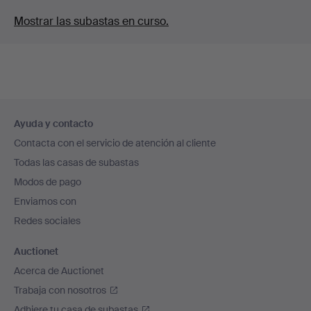
Mostrar las subastas en curso.
Navegación
Ayuda y contacto
en
Contacta con el servicio de atención al cliente
el
Todas las casas de subastas
pie
Modos de pago
de
Enviamos con
página
Redes sociales
Auctionet
Acerca de Auctionet
Trabaja con nosotros
Adhiere tu casa de subastas