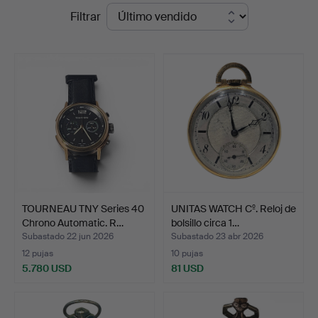
Precios
Filtrar
en
de
Arce
remate
Auctions
TOURNEAU TNY Series 40
UNITAS WATCH Cº. Reloj de
Chrono Automatic. R…
bolsillo circa 1…
Subastado 22 jun 2026
Subastado 23 abr 2026
12 pujas
10 pujas
5.780 USD
81 USD