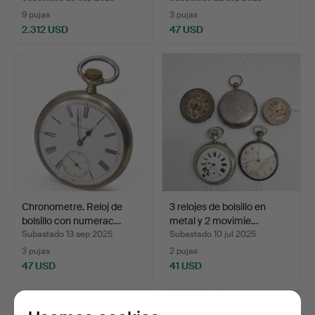
9 pujas
3 pujas
2.312 USD
47 USD
Chronometre. Reloj de
3 relojes de bolsillo en
bolsillo con numerac…
metal y 2 movimie…
Subastado 13 sep 2025
Subastado 10 jul 2025
3 pujas
2 pujas
47 USD
41 USD