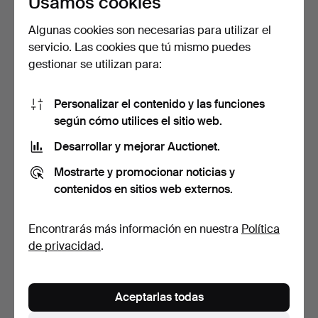
Usamos cookies
Algunas cookies son necesarias para utilizar el
servicio. Las cookies que tú mismo puedes
gestionar se utilizan para:
Personalizar el contenido y las funciones
según cómo utilices el sitio web.
LONGINES. Reloj de bolsillo
ACHAT ET FILS. Reloj de
de esfera vist…
bolsillo en plata.…
Desarrollar y mejorar Auctionet.
Subastado 5 jul 2025
Subastado 19 jun 2025
Mostrarte y promocionar noticias y
11 pujas
11 pujas
contenidos en sitios web externos.
99 USD
174 USD
Encontrarás más información en nuestra
Política
de privacidad
.
Aceptarlas todas