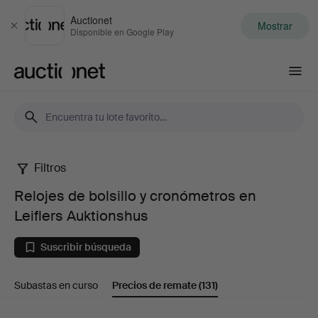
Auctionet
Mostrar
Cerrar
Disponible en Google Play
Auctionet.com
Filtros
Relojes
Relojes de bolsillo y cronómetros en
de
Leiflers Auktionshus
bolsillo
Suscribir búsqueda
y
Subastas en curso
Precios de remate
(131)
cronómetros