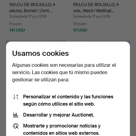
RELOJ DE BOLSILLO, 4
RELOJ DE BOLSILLO, 4
piezas, Burnet / Zent…
uds., Ward / Wallingf…
Subastado 17 jun 2016
Subastado 17 jun 2016
9 pujas
13 pujas
141 USD
91 USD
Usamos cookies
Algunas cookies son necesarias para utilizar el
servicio. Las cookies que tú mismo puedes
gestionar se utilizan para:
Personalizar el contenido y las funciones
según cómo utilices el sitio web.
RELOJ DE BOLSILLO, 4
RELOJ DE BOLSILLO, 4
piezas, Revue / N.Den…
piezas, Primo / JVBen…
Desarrollar y mejorar Auctionet.
Subastado 17 jun 2016
Subastado 17 jun 2016
Mostrarte y promocionar noticias y
24 pujas
6 pujas
151 USD
59 USD
contenidos en sitios web externos.