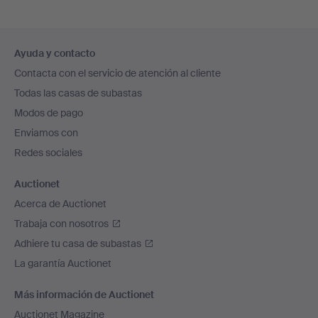
Navegación
Ayuda y contacto
en
Contacta con el servicio de atención al cliente
el
Todas las casas de subastas
pie
Modos de pago
de
Enviamos con
página
Redes sociales
Auctionet
Acerca de Auctionet
Trabaja con nosotros
Adhiere tu casa de subastas
La garantía Auctionet
Más información de Auctionet
Auctionet Magazine