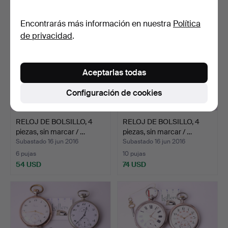
Encontrarás más información en nuestra
Política
de privacidad
.
Aceptarlas todas
Configuración de cookies
RELOJ DE BOLSILLO, 4
RELOJ DE BOLSILLO, 4
piezas, sin marcar / …
piezas, sin marcar / …
Subastado 16 jun 2016
Subastado 16 jun 2016
6 pujas
10 pujas
54 USD
74 USD