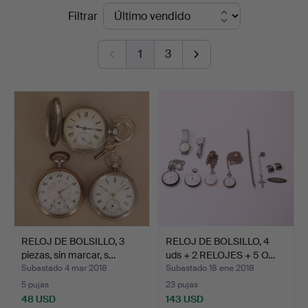
Precios
Filtrar
en
de
Leiflers
1
3
remate
Auktionshus
RELOJ DE BOLSILLO, 3
RELOJ DE BOLSILLO, 4
piezas, sin marcar, s…
uds + 2 RELOJES + 5 O…
Subastado 4 mar 2018
Subastado 18 ene 2018
5 pujas
23 pujas
48 USD
143 USD