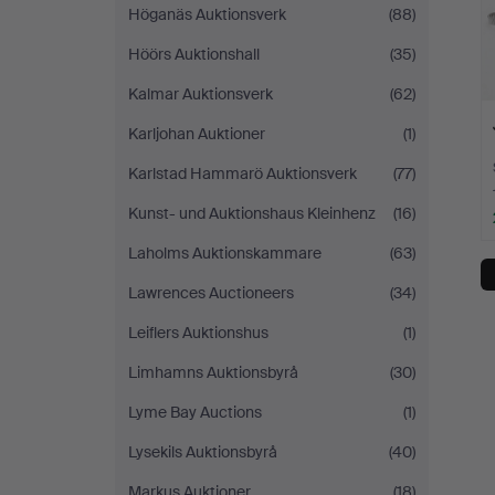
Höganäs Auktionsverk
(88)
Höörs Auktionshall
(35)
Kalmar Auktionsverk
(62)
Karljohan Auktioner
(1)
Karlstad Hammarö Auktionsverk
(77)
Kunst- und Auktionshaus Kleinhenz
(16)
Laholms Auktionskammare
(63)
Lawrences Auctioneers
(34)
Leiflers Auktionshus
(1)
Limhamns Auktionsbyrå
(30)
Lyme Bay Auctions
(1)
Lysekils Auktionsbyrå
(40)
Markus Auktioner
(18)