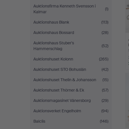
Auktionsfirma Kenneth Svensson i
(1)
Kalmar
Auktionshaus Blank
(113)
Auktionshaus Bossard
(28)
Auktionshaus Stuber's
(52)
Hammerschlag
Auktionshuset Kolonn
(265)
Auktionshuset STO Bohuslän
(42)
Auktionshuset Thelin & Johansson
(15)
Auktionshuset Thörner & Ek
(57)
Auktionsmagasinet Vänersborg
(29)
Auktionsverket Engelholm
(94)
Balclis
(146)