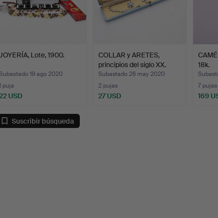
JOYERÍA, Lote, 1900.
COLLAR y ARETES,
CAMÉSE
principios del siglo XX.
18k.
Subastado 19 ago 2020
Subastado 26 may 2020
Subast
1 puja
2 pujas
7 pujas
22 USD
27 USD
169 U
Suscribir búsqueda