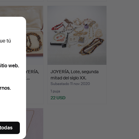
ue tú
itio web.
UNTO DE JOYERÍA,
JOYERÍA, Lote, segunda
ta con ojo de t…
mitad del siglo XX.
ado 6 jun 2021
Subastado 11 nov 2020
rnos.
1 puja
SD
22 USD
 todas