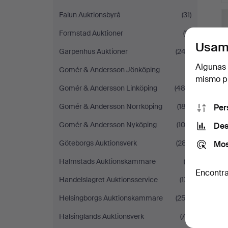
Falun Auktionsbyrå
(31)
Formstad Auktioner
(11)
Usam
Garpenhus Auktioner
(242)
Algunas 
Gomér & Andersson Jönköping
(1)
mismo pu
Gomér & Andersson Linköping
(485)
Gomér & Andersson Norrköping
(182)
Per
Gomér & Andersson Nyköping
(100)
Des
Göteborgs Auktionsverk
(287)
Mos
Halmstads Auktionskammare
(4)
Encontra
Handelslagret Auktionsservice
(171)
Helsingborgs Auktionskammare
(253)
Hälsinglands Auktionsverk
(78)