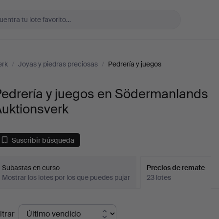
erk
/
Joyas y piedras preciosas
/
Pedrería y juegos
Pedrería y juegos en Södermanlands
Auktionsverk
Suscribir búsqueda
Subastas en curso
Precios de remate
Mostrar los lotes por los que puedes pujar
23 lotes
recios
ltrar