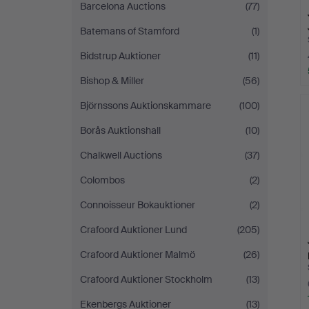
Barcelona Auctions
(77)
Batemans of Stamford
(1)
Bidstrup Auktioner
(11)
Bishop & Miller
(56)
Björnssons Auktionskammare
(100)
Borås Auktionshall
(10)
Chalkwell Auctions
(37)
Colombos
(2)
Connoisseur Bokauktioner
(2)
Crafoord Auktioner Lund
(205)
Crafoord Auktioner Malmö
(26)
Crafoord Auktioner Stockholm
(13)
Ekenbergs Auktioner
(13)