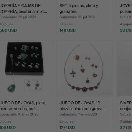
JOYERÍA Y CAJAS DE
SET, 5 piezas, plata y
JOYERÍ
JOYERÍA, bisutería mixt…
granates.
pulser
Subastado 29 jul 2023
Subastado 22 jul 2023
Subasta
46 pujas
19 pujas
4 pujas
580 USD
148 USD
32 US
JUEGO DE JOYAS, plata,
JUEGO DE JOYAS, 10
SIVER
piedras verdes, puñ…
piezas, plata con grana…
conjun
Subastado 16 may 2023
Subastado 11 ene 2023
Subast
6 pujas
25 pujas
3 pujas
106 USD
127 USD
32 US