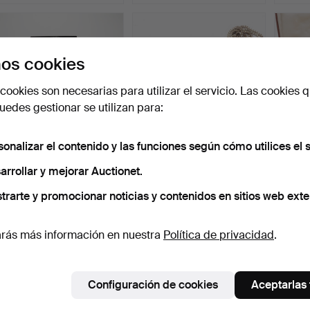
os cookies
cookies son necesarias para utilizar el servicio. Las cookies q
edes gestionar se utilizan para:
sonalizar el contenido y las funciones según cómo utilices el s
PLATA, Collie + pulsera.
PERLAS MABE, juego de
CONJ
arrollar y mejorar Auctionet.
joyas en plata.
en pla
Subastado 30 jun 2021
Subastado 6 jun 2021
Subast
trarte y promocionar noticias y contenidos en sitios web exte
5 pujas
10 pujas
6 pujas
43 USD
127 USD
85 U
rás más información en nuestra
Política de privacidad
.
Configuración de cookies
Aceptarlas