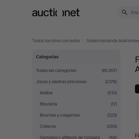
Auctionet.com
Todos los lotes cerrados
/
Södermanlands Auktionsv
Pedrería
Categorías
y
Todas las categorías
(81.307)
Joyas y piedras preciosas
(2.178)
juegos
Anillos
(510)
en
Bisutería
(17)
Södermanlands
Broches y colgantes
(323)
Collares
(293)
P
Auktionsverk
Fi
Gemelos y alfileres de Corbata
(48)