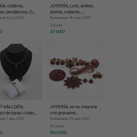
A, collares,
JOYERÍA, Lote, anillos,
as, pendientes, D…
aretes, collares, …
do 6 jul 2023
Subastado 18 may 2023
3 pujas
D
32 USD
T KÄLLDÉN.
JOYERÍA, en su mayoría
to de joyas, collar,…
con granates.
ado 1 sep 2021
Subastado 25 ago 2021
20 pujas
D
100 USD