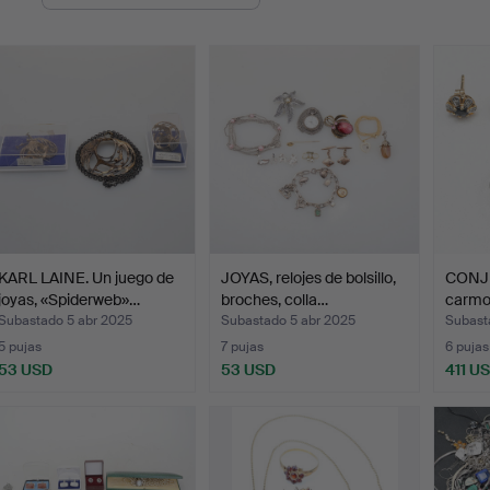
de
emate
KARL LAINE. Un juego de
JOYAS, relojes de bolsillo,
CONJ
joyas, «Spiderweb»…
broches, colla…
carmo
Subastado 5 abr 2025
Subastado 5 abr 2025
Subast
5 pujas
7 pujas
6 pujas
53 USD
53 USD
411 U