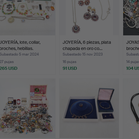
JOYERÍA, lote, collar,
JOYERÍA, 6 piezas, plata
JOYAS,
broches, hebillas.
chapada en oro co…
broche
Subastado 5 mar 2024
Subastado 15 nov 2023
Subast
27 pujas
16 pujas
14 puja
265 USD
91 USD
104 U