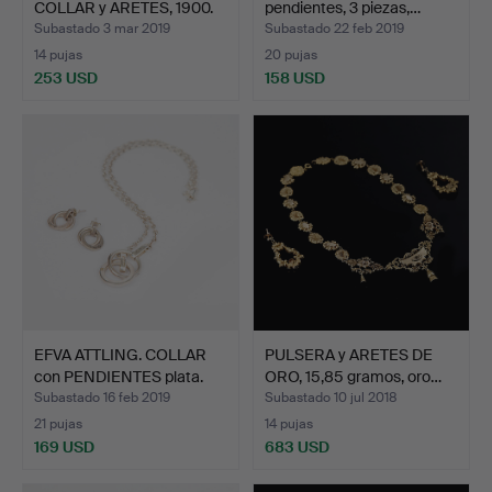
COLLAR y ARETES, 1900.
pendientes, 3 piezas,…
Subastado 3 mar 2019
Subastado 22 feb 2019
14 pujas
20 pujas
253 USD
158 USD
EFVA ATTLING. COLLAR
PULSERA y ARETES DE
con PENDIENTES plata.
ORO, 15,85 gramos, oro…
Subastado 16 feb 2019
Subastado 10 jul 2018
21 pujas
14 pujas
169 USD
683 USD