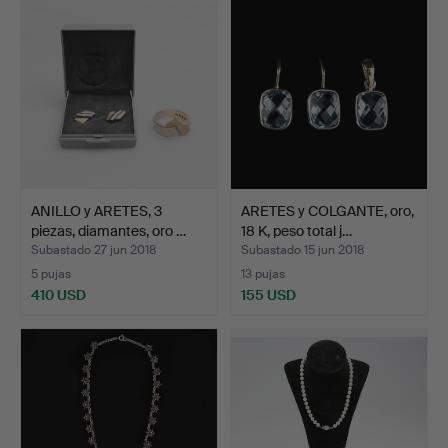
ANILLO y ARETES, 3
ARETES y COLGANTE, oro,
piezas, diamantes, oro …
18 K, peso total j…
Subastado 27 jun 2018
Subastado 15 jun 2018
5 pujas
13 pujas
410 USD
155 USD