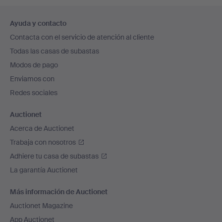
Navegación
Ayuda y contacto
en
Contacta con el servicio de atención al cliente
el
Todas las casas de subastas
pie
Modos de pago
de
Enviamos con
página
Redes sociales
Auctionet
Acerca de Auctionet
Trabaja con nosotros
Adhiere tu casa de subastas
La garantía Auctionet
Más información de Auctionet
Auctionet Magazine
App Auctionet