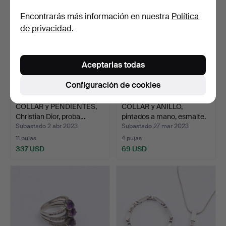
Encontrarás más información en nuestra
Política
de privacidad
.
Aceptarlas todas
Configuración de cookies
COLLAR y PENDIENTES,
COLLAR y ANILLO,
Christian Dior, proba…
pintados a mano, esmalte.
Subastado 2 abr 2023
Subastado 27 mar 2023
11 pujas
4 pujas
337 USD
69 USD