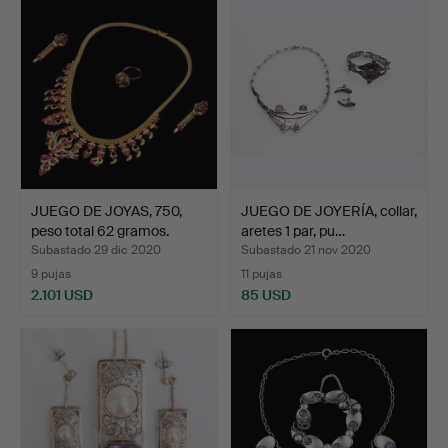
JUEGO DE JOYAS, 750,
JUEGO DE JOYERÍA, collar,
peso total 62 gramos.
aretes 1 par, pu…
Subastado 29 dic 2020
Subastado 21 nov 2020
9 pujas
11 pujas
2.101 USD
85 USD