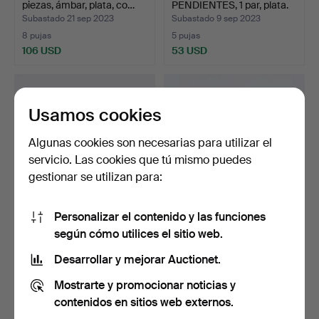
piezas, ámbar, plata, co…
PENDIENTES, 1 par, plata.
Subastado 21 sep 2023
Subastado 9 sep 2023
8 pujas
5 pujas
106 USD
53 USD
Usamos cookies
Algunas cookies son necesarias para utilizar el
servicio. Las cookies que tú mismo puedes
gestionar se utilizan para:
Personalizar el contenido y las funciones
COLLAR PERLAS con
CONJUNTO DE JOYERÍA,
según cómo utilices el sitio web.
ARETES, cierre en plata …
Collar, Pulsera, Anil…
Subastado 29 ago 2023
Subastado 2 jun 2023
Desarrollar y mejorar Auctionet.
13 pujas
14 pujas
Mostrarte y promocionar noticias y
100 USD
253 USD
contenidos en sitios web externos.