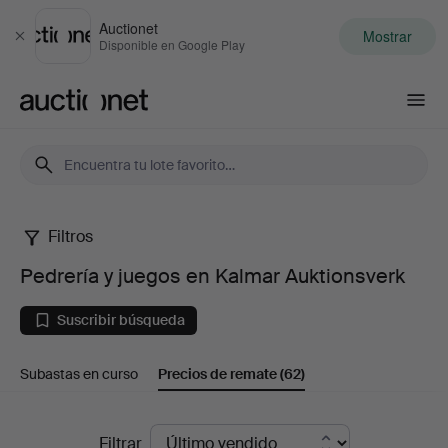
Auctionet
Mostrar
Cerrar
Disponible en Google Play
Auctionet.com
Filtros
Pedrería
Pedrería y juegos en Kalmar Auktionsverk
y
Suscribir búsqueda
juegos
Subastas en curso
Precios de remate
(62)
en
Kalmar
Precios
Filtrar