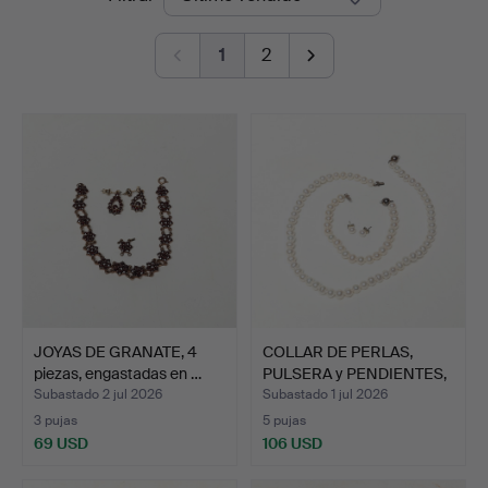
de
Auktionsverk
1
2
remate
JOYAS DE GRANATE, 4
COLLAR DE PERLAS,
piezas, engastadas en …
PULSERA y PENDIENTES,
de…
Subastado 2 jul 2026
Subastado 1 jul 2026
3 pujas
5 pujas
69 USD
106 USD