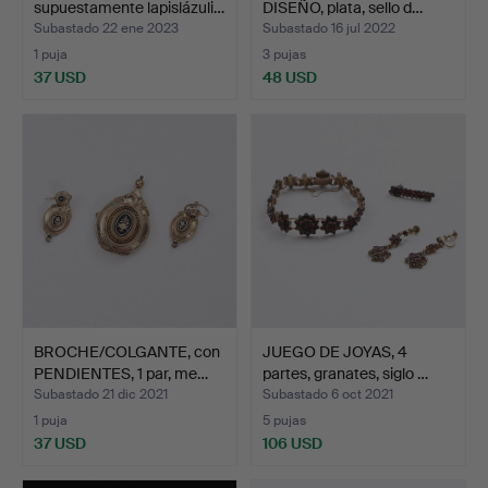
supuestamente lapislázuli…
DISEÑO, plata, sello d…
Subastado 22 ene 2023
Subastado 16 jul 2022
1 puja
3 pujas
37 USD
48 USD
BROCHE/COLGANTE, con
JUEGO DE JOYAS, 4
PENDIENTES, 1 par, me…
partes, granates, siglo …
Subastado 21 dic 2021
Subastado 6 oct 2021
1 puja
5 pujas
37 USD
106 USD