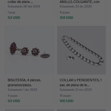
collar de plata …
ANILLO, COLGANTE, con
p…
Subastado 28 feb 2024
Subastado 23 dic 2023
1 puja
9 pujas
53 USD
201 USD
BISUTERÍA, 4 piezas,
COLLAR y PENDIENTES, 1
granates/plata.
par, de plata de le…
Subastado 1 dic 2023
Subastado 21 nov 2023
4 pujas
10 pujas
53 USD
100 USD