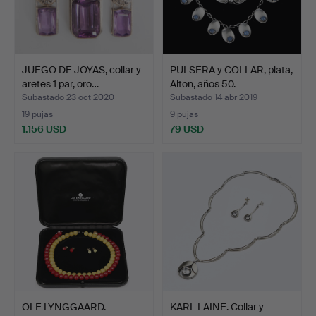
JUEGO DE JOYAS, collar y
PULSERA y COLLAR, plata,
aretes 1 par, oro…
Alton, años 50.
Subastado 23 oct 2020
Subastado 14 abr 2019
19 pujas
9 pujas
1.156 USD
79 USD
OLE LYNGGAARD.
KARL LAINE. Collar y