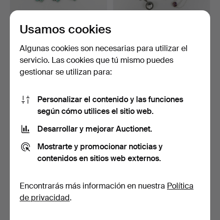
Usamos cookies
PENDIENTES, COLLAR Y
LOTE DE JOYAS, 8 piezas,
PULSERA, plata, Taxco…
incluye Snow, Mir…
Algunas cookies son necesarias para utilizar el
Subastado 15 jul 2024
Subastado 27 may 2024
servicio. Las cookies que tú mismo puedes
6 pujas
2 pujas
gestionar se utilizan para:
148 USD
37 USD
Personalizar el contenido y las funciones
según cómo utilices el sitio web.
Desarrollar y mejorar Auctionet.
Mostrarte y promocionar noticias y
contenidos en sitios web externos.
Encontrarás más información en nuestra
Política
de privacidad
.
NIELS ERIK FROM.
Una tiara, 2 broches y
JOYERÍA, 4 piezas, plata …
pulseras, «Acero ta…
Subastado 25 may 2024
Subastado 12 may 2024