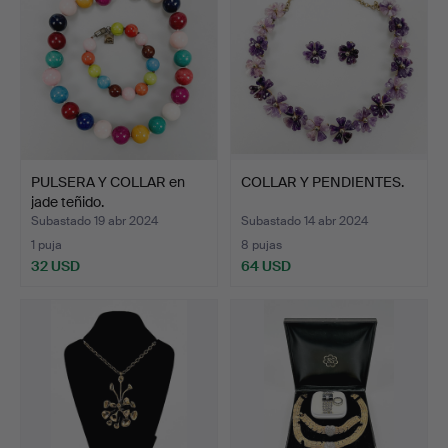
PULSERA Y COLLAR en
COLLAR Y PENDIENTES.
jade teñido.
Subastado 19 abr 2024
Subastado 14 abr 2024
1 puja
8 pujas
32 USD
64 USD