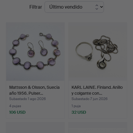
Precios
Filtrar
STO
de
Bohuslän
remate
Mattsson & Olsson, Suecia
KARL LAINE. Finland. Anillo
año 1956. Pulser…
y colgante con…
Subastado 1 ago 2026
Subastado 7 jun 2026
4 pujas
1 puja
106 USD
32 USD