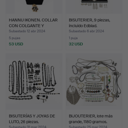
HANNU IKONEN. COLLAR
BISUTERIER, 9 piezas,
CON COLGANTE Y
incluido Edblad.
ANILLO…
Subastado 12 abr 2024
Subastado 6 abr 2024
5 pujas
1 puja
53 USD
32 USD
BISUTERÍAS Y JOYAS DE
BIJOUTERIER, lote más
LUTO, 26 piezas.
grande, 1180 gramos.
Subastado 31 mar 2024
Subastado 25 mar 2024