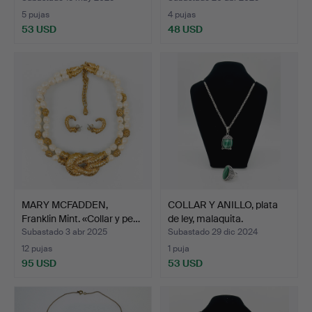
5 pujas
4 pujas
53 USD
48 USD
MARY MCFADDEN,
COLLAR Y ANILLO, plata
Franklin Mint. «Collar y pe…
de ley, malaquita.
Subastado 3 abr 2025
Subastado 29 dic 2024
12 pujas
1 puja
95 USD
53 USD