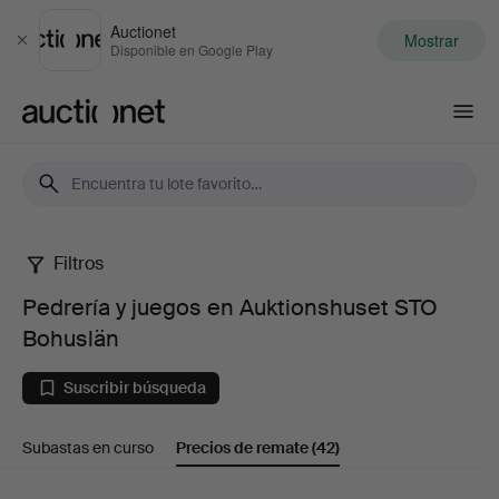
Auctionet
Mostrar
Cerrar
Disponible en Google Play
Auctionet.com
Filtros
Pedrería
Pedrería y juegos en Auktionshuset STO
y
Bohuslän
juegos
Suscribir búsqueda
en
Subastas en curso
Precios de remate
(42)
Auktionshuset