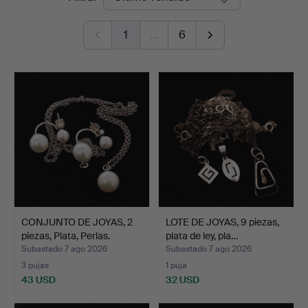
de
Auktioner
1
…
6
remate
CONJUNTO DE JOYAS, 2
LOTE DE JOYAS, 9 piezas,
piezas, Plata, Perlas.
plata de ley, pla…
Subastado 7 ago 2026
Subastado 7 ago 2026
3 pujas
1 puja
43 USD
32 USD