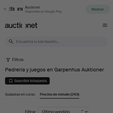
Auctionet
Mostrar
Cerrar
Disponible en Google Play
Auctionet.com
Filtros
Pedrería
Pedrería y juegos en Garpenhus Auktioner
y
Suscribir búsqueda
juegos
Subastas en curso
Precios de remate
(243)
en
Garpenhus
Precios
Filtrar