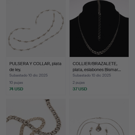
PULSERA Y COLLAR, plata
COLLIER/BRAZALETE,
de ley.
plata, eslabones Bismar…
Subastado 10 dic 2025
Subastado 10 dic 2025
10 pujas
2 pujas
74 USD
37 USD