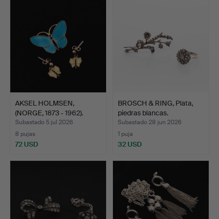
AKSEL HOLMSEN,
BROSCH & RING, Plata,
(NORGE, 1873 - 1962).
piedras blancas.
Colla…
Subastado 5 jul 2026
Subastado 28 jun 2026
8 pujas
1 puja
72 USD
32 USD