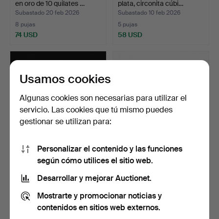
en oro de 10 quilates …
plata, circonita cúbi…
Subastado 20 feb 2026
Subastado 10 feb 2026
8 pujas
5 pujas
74 USD
58 USD
Usamos cookies
Algunas cookies son necesarias para utilizar el
servicio. Las cookies que tú mismo puedes
gestionar se utilizan para:
Personalizar el contenido y las funciones
JUEGO DE JOYAS, plata de
SET DE JOYAS, plata de ley.
según cómo utilices el sitio web.
ley, cromo.
Subastado 4 feb 2026
Subastado 3 feb 2026
Desarrollar y mejorar Auctionet.
1 puja
17 pujas
Mostrarte y promocionar noticias y
32 USD
189 USD
contenidos en sitios web externos.