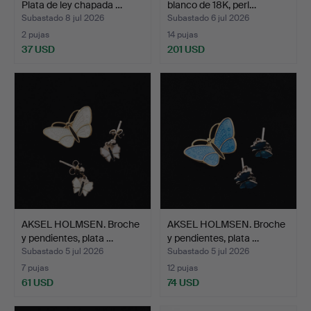
Plata de ley chapada …
blanco de 18K, perl…
Subastado 8 jul 2026
Subastado 6 jul 2026
2 pujas
14 pujas
37 USD
201 USD
AKSEL HOLMSEN. Broche
AKSEL HOLMSEN. Broche
y pendientes, plata …
y pendientes, plata …
Subastado 5 jul 2026
Subastado 5 jul 2026
7 pujas
12 pujas
61 USD
74 USD