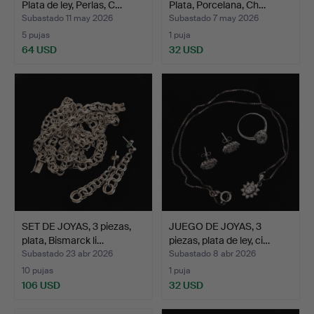
Plata de ley, Perlas, C…
Plata, Porcelana, Ch…
Subastado 11 may 2026
Subastado 7 may 2026
5 pujas
1 puja
64 USD
32 USD
SET DE JOYAS, 3 piezas,
JUEGO DE JOYAS, 3
plata, Bismarck li…
piezas, plata de ley, ci…
Subastado 23 abr 2026
Subastado 8 abr 2026
10 pujas
1 puja
106 USD
32 USD