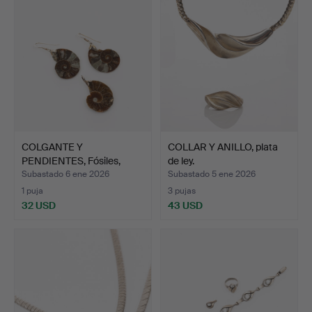
COLGANTE Y
COLLAR Y ANILLO, plata
PENDIENTES, Fósiles,
de ley.
Plata.
Subastado 6 ene 2026
Subastado 5 ene 2026
1 puja
3 pujas
32 USD
43 USD