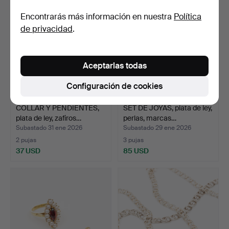
Encontrarás más información en nuestra
Política
de privacidad
.
Aceptarlas todas
Configuración de cookies
COLLAR Y PENDIENTES,
SET DE JOYAS, plata de ley,
plata de ley, zafiros…
perlas, marcas…
Subastado 31 ene 2026
Subastado 29 ene 2026
2 pujas
3 pujas
37 USD
85 USD