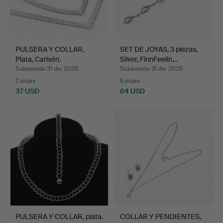
PULSERA Y COLLAR,
SET DE JOYAS, 3 piezas,
Plata, Carlsén.
Silver, FinnFeelin…
Subastado 31 dic 2025
Subastado 31 dic 2025
2 pujas
6 pujas
37 USD
64 USD
PULSERA Y COLLAR, plata.
COLLAR Y PENDIENTES,