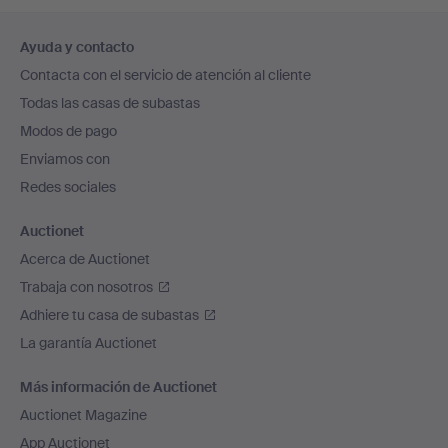
Navegación
Ayuda y contacto
en
Contacta con el servicio de atención al cliente
el
Todas las casas de subastas
pie
Modos de pago
de
Enviamos con
página
Redes sociales
Auctionet
Acerca de Auctionet
Trabaja con nosotros
Adhiere tu casa de subastas
La garantía Auctionet
Más información de Auctionet
Auctionet Magazine
App Auctionet