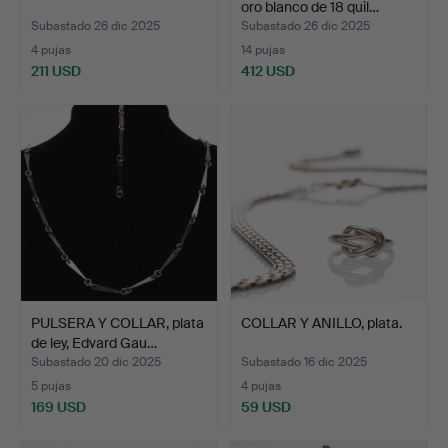
oro blanco de 18 quil…
Subastado 26 dic 2025
Subastado 26 dic 2025
4 pujas
14 pujas
211 USD
412 USD
PULSERA Y COLLAR, plata
COLLAR Y ANILLO, plata.
de ley, Edvard Gau…
Subastado 20 dic 2025
Subastado 16 dic 2025
5 pujas
4 pujas
169 USD
59 USD