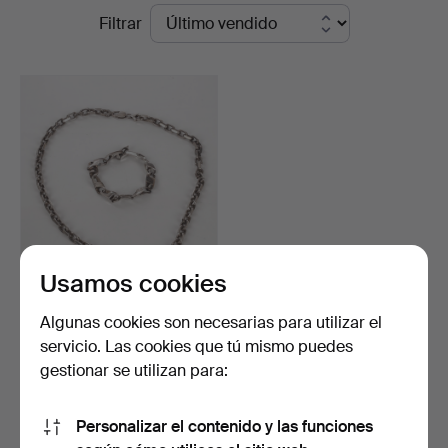
Precios
Filtrar
Kenneth
de
Svensson
remate
i
Kalmar
Usamos cookies
COLLIER OCH ARMLÄNK,
plata.
Algunas cookies son necesarias para utilizar el
Subastado 21 may 2026
servicio. Las cookies que tú mismo puedes
17 pujas
gestionar se utilizan para:
170 USD
Personalizar el contenido y las funciones
Suscribir búsqueda