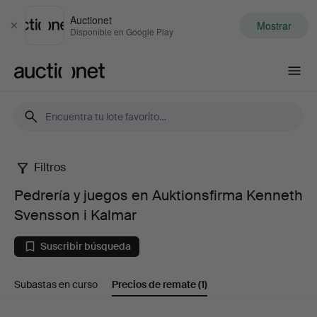
Auctionet
Mostrar
Cerrar
Disponible en Google Play
Auctionet.com
Filtros
Pedrería
Pedrería y juegos en Auktionsfirma Kenneth
y
Svensson i Kalmar
juegos
Suscribir búsqueda
en
Subastas en curso
Precios de remate
(1)
Auktionsfirma