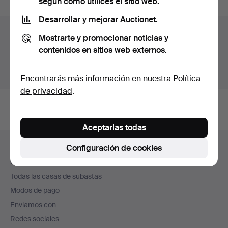
según cómo utilices el sitio web.
Desarrollar y mejorar Auctionet.
Archivo de subastas
Mostrarte y promocionar noticias y
contenidos en sitios web externos.
Estás buscando en el archivo de subastas concluidas.
Mostrar las subastas en curso.
Encontrarás más información en nuestra
Política
de privacidad
.
Aceptarlas todas
Navegación
Configuración de cookies
Ayuda y contacto
en
Contacta con el servicio de atención al cliente
el
Todas las casas de subastas
pie
Modos de pago
de
Enviamos con
página
Redes sociales