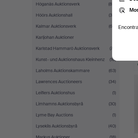
Höganäs Auktionsverk
(88)
Mos
Höörs Auktionshall
(35)
Kalmar Auktionsverk
(62)
Encontra
Karljohan Auktioner
(1)
Karlstad Hammarö Auktionsverk
(77)
Kunst- und Auktionshaus Kleinhenz
(16)
Laholms Auktionskammare
(63)
Lawrences Auctioneers
(34)
Leiflers Auktionshus
(1)
Limhamns Auktionsbyrå
(30)
Lyme Bay Auctions
(1)
Lysekils Auktionsbyrå
(40)
Markus Auktioner
(18)