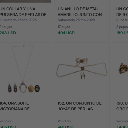
UN COLLAR Y UNA
UN ANILLO DE METAL
UN C
PULSERA DE PERLAS DE
AMARILLO JUNTO CON
DE 9 
IMITA…
UN C…
ENGA
Subastado 26 feb 2026
Subastado 25 feb 2026
Subast
21 pujas
17 pujas
3 pujas
263 USD
404 USD
189 U
104
.
UNA SUITE
152
.
UN CONJUNTO DE
153
.
U
VICTORIANA DE
JOYAS DE PERLAS
ORO D
DIAMANTES, PERLAS …
CULTIVADAS,…
UN PA
Vendido
Vendido
Vendid
566 USD
740 USD
1.406