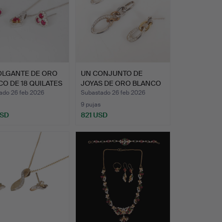
OLGANTE DE ORO
UN CONJUNTO DE
O DE 18 QUILATES
JOYAS DE ORO BLANCO
Y AMARI…
ado 26 feb 2026
Subastado 26 feb 2026
9 pujas
USD
821 USD