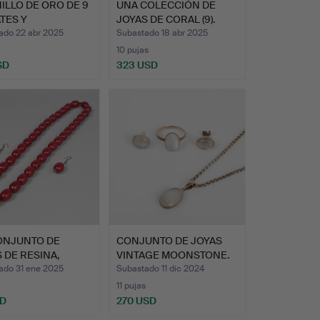
ILLO DE ORO DE 9
UNA COLECCIÓN DE
TES Y
JOYAS DE CORAL (9).
ANTES…
ado 22 abr 2025
Subastado 18 abr 2025
10 pujas
SD
323 USD
ONJUNTO DE
CONJUNTO DE JOYAS
 DE RESINA,
VINTAGE MOONSTONE.
AR DE …
ado 31 ene 2025
Subastado 11 dic 2024
11 pujas
SD
270 USD