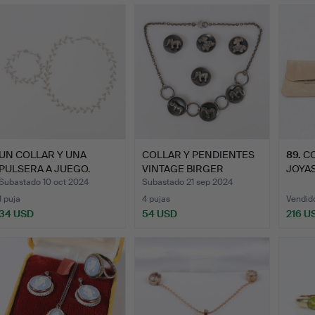
UN COLLAR Y UNA
COLLAR Y PENDIENTES
89
.
C
PULSERA A JUEGO.
VINTAGE BIRGER
JOYAS
HAGLUND…
DAVI
Subastado 10 oct 2024
Subastado 21 sep 2024
1 puja
4 pujas
Vendid
34 USD
54 USD
216 U