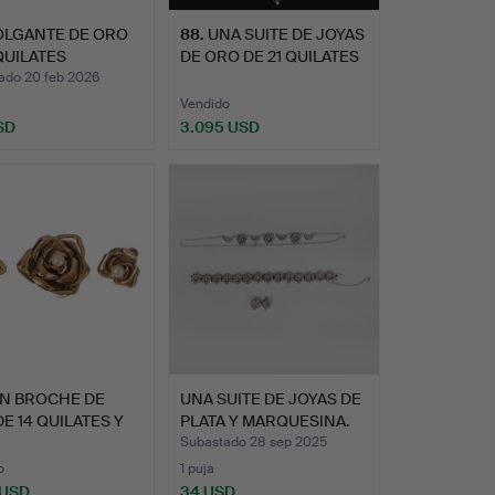
OLGANTE DE ORO
88
.
UNA SUITE DE JOYAS
QUILATES
DE ORO DE 21 QUILATES
STADO…
D…
ado 20 feb 2026
Vendido
SD
3.095 USD
N BROCHE DE
UNA SUITE DE JOYAS DE
E 14 QUILATES Y
PLATA Y MARQUESINA.
R D…
Subastado 28 sep 2025
o
1 puja
 USD
34 USD