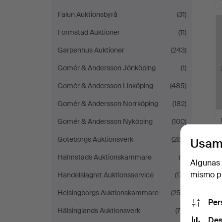
Falun Auktionsbyrå
(31)
Formstad Auktioner
(11)
Garpenhus Auktioner
(243)
Gomér & Andersson Jönköping
(1)
Gomér & Andersson Linköping
(485)
Gomér & Andersson Norrköping
(182)
Gomér & Andersson Nyköping
(100)
Göteborgs Auktionsverk
(287)
Usam
Halmstads Auktionskammare
(4)
Algunas 
mismo pu
Handelslagret Auktionsservice
(171)
Helsingborgs Auktionskammare
(253)
Per
Hälsinglands Auktionsverk
(78)
Des