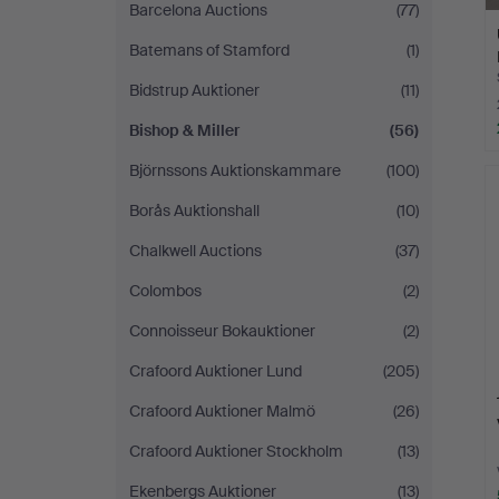
Barcelona Auctions
(77)
Batemans of Stamford
(1)
Bidstrup Auktioner
(11)
Bishop & Miller
(56)
Björnssons Auktionskammare
(100)
Borås Auktionshall
(10)
Chalkwell Auctions
(37)
Colombos
(2)
Connoisseur Bokauktioner
(2)
Crafoord Auktioner Lund
(205)
Crafoord Auktioner Malmö
(26)
Crafoord Auktioner Stockholm
(13)
Ekenbergs Auktioner
(13)