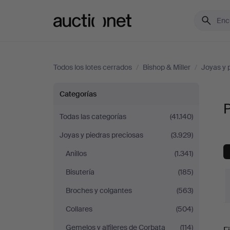
Auctionet.com
Todos los lotes cerrados
/
Bishop & Miller
/
Joyas y 
Pedrería
Categorías
P
y
Todas las categorías
(41.140)
Joyas y piedras preciosas
(3.929)
juegos
Anillos
(1.341)
en
Bisutería
(185)
Bishop
Broches y colgantes
(563)
Collares
(504)
&
P
Gemelos y alfileres de Corbata
(114)