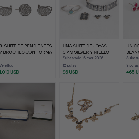
9
.
SUITE DE PENDIENTES
UNA SUITE DE JOYAS
UN C
Y BROCHES CON FORMA
SIAM SILVER Y NIELLO
BLANC
DE…
WA…
E…
Subastado 16 mar 2026
Subast
Vendido
12 pujas
9 pujas
1.010 USD
96 USD
465 