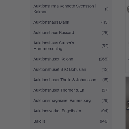
Auktionsfirma Kenneth Svensson i
(1)
Kalmar
Auktionshaus Blank
(113)
Auktionshaus Bossard
(28)
Auktionshaus Stuber's
(52)
Hammerschlag
Auktionshuset Kolonn
(265)
Auktionshuset STO Bohuslän
(42)
Auktionshuset Thelin & Johansson
(15)
Auktionshuset Thörner & Ek
(57)
Auktionsmagasinet Vänersborg
(29)
Auktionsverket Engelholm
(94)
Balclis
(146)