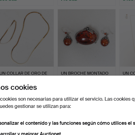
UN COLLAR DE ORO DE
UN BROCHE MONTADO
UN C
9 QUILATES Y UNA
EN ÁMBAR Y PLATA CON
COLG
PULSE…
UN …
QUIL
Subastado 9 sep 2025
Subastado 31 jul 2025
Subast
os cookies
6 pujas
1 puja
1 puja
108 USD
34 USD
34 U
cookies son necesarias para utilizar el servicio. Las cookies q
edes gestionar se utilizan para:
sonalizar el contenido y las funciones según cómo utilices el s
arrollar y mejorar Auctionet.