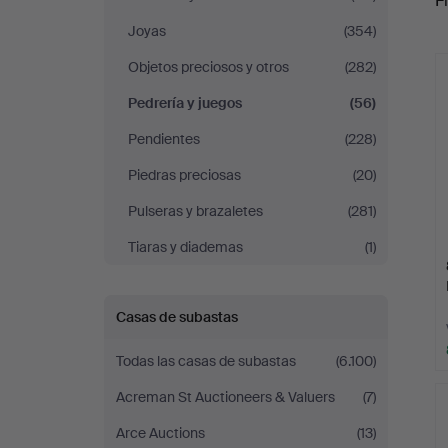
Fi
Miller
Joyas
(354)
r
Objetos preciosos y otros
(282)
Pedrería y juegos
(56)
Pendientes
(228)
Piedras preciosas
(20)
Pulseras y brazaletes
(281)
Tiaras y diademas
(1)
Casas de subastas
Todas las casas de subastas
(6.100)
Acreman St Auctioneers & Valuers
(7)
Arce Auctions
(13)