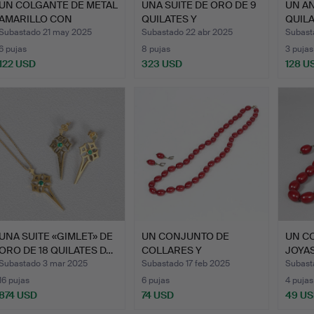
UN COLGANTE DE METAL
UNA SUITE DE ORO DE 9
UN AN
AMARILLO CON
QUILATES Y
QUILA
GRANATES…
DIAMANTES…
DIAM
Subastado 21 may 2025
Subastado 22 abr 2025
Subast
6 pujas
8 pujas
3 pujas
122 USD
323 USD
128 U
UNA SUITE «GIMLET» DE
UN CONJUNTO DE
UN C
ORO DE 18 QUILATES D…
COLLARES Y
JOYAS
PENDIENTES DE CO…
COLL
Subastado 3 mar 2025
Subastado 17 feb 2025
Subast
16 pujas
6 pujas
4 pujas
874 USD
74 USD
49 U