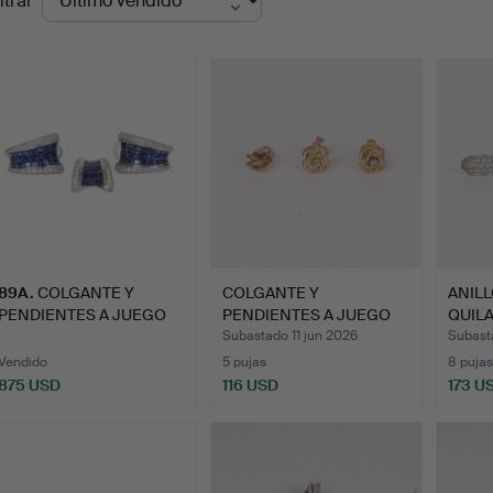
ltrar
de
emate
89A
.
COLGANTE Y
COLGANTE Y
ANILL
PENDIENTES A JUEGO
PENDIENTES A JUEGO
QUILA
DE ORO BLANC…
DE ORO DE 9 …
BLA…
Subastado 11 jun 2026
Subast
Vendido
5 pujas
8 pujas
875 USD
116 USD
173 U