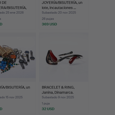
J DE
JOYERÍA/BISUTERÍA, un
RA/BISUTERÍA,
lote, incautaciones …
 plata.
ado 25 ene 2026
Subastado 20 nov 2025
s
26 pujas
SD
369 USD
ÍA/BISUTERÍA, un
BRACELET & RING,
Janina, Dinamarca.
ado 15 nov 2025
Subastado 9 nov 2025
1 puja
SD
32 USD