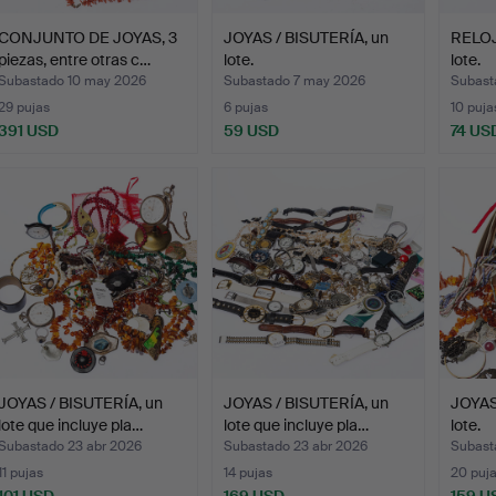
CONJUNTO DE JOYAS, 3
JOYAS / BISUTERÍA, un
RELOJ
piezas, entre otras c…
lote.
lote.
Subastado 10 may 2026
Subastado 7 may 2026
Subast
29 pujas
6 pujas
10 puja
391 USD
59 USD
74 US
JOYAS / BISUTERÍA, un
JOYAS / BISUTERÍA, un
JOYAS
lote que incluye pla…
lote que incluye pla…
lote.
Subastado 23 abr 2026
Subastado 23 abr 2026
Subast
11 pujas
14 pujas
20 puj
101 USD
169 USD
159 U