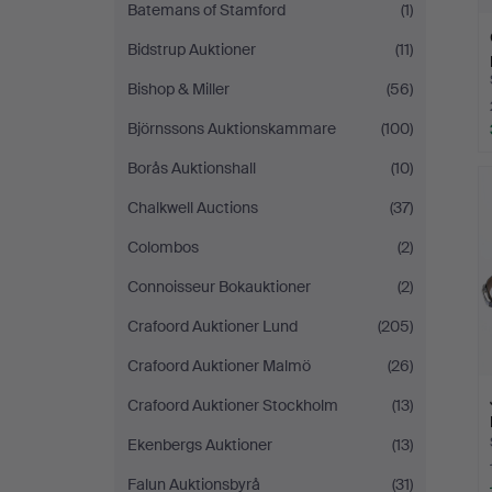
Batemans of Stamford
(1)
Bidstrup Auktioner
(11)
Bishop & Miller
(56)
Björnssons Auktionskammare
(100)
Borås Auktionshall
(10)
Chalkwell Auctions
(37)
Colombos
(2)
Connoisseur Bokauktioner
(2)
Crafoord Auktioner Lund
(205)
Crafoord Auktioner Malmö
(26)
Crafoord Auktioner Stockholm
(13)
Ekenbergs Auktioner
(13)
Falun Auktionsbyrå
(31)