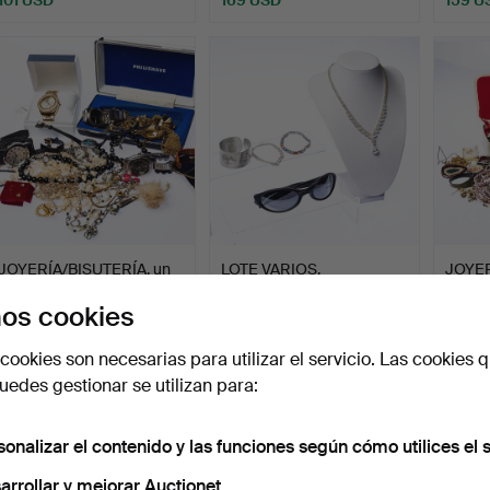
JOYERÍA/BISUTERÍA, un
LOTE VARIOS,
JOYER
lote.
principalmente joyas,
lote.
os cookies
incauta…
Subastado 10 abr 2026
Subastado 10 abr 2026
Subast
9 pujas
2 pujas
29 puja
cookies son necesarias para utilizar el servicio. Las cookies q
74 USD
37 USD
338 
edes gestionar se utilizan para:
sonalizar el contenido y las funciones según cómo utilices el s
arrollar y mejorar Auctionet.