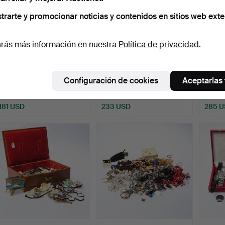
trarte y promocionar noticias y contenidos en sitios web exte
rás más información en nuestra
Política de privacidad
.
JOYERÍA/BISUTERÍA, un
COLLAR «Paradise»
JOYER
lote.
Kalevala Koru, Finlandia.
lote.
Configuración de cookies
Aceptarlas
Subastado 27 mar 2026
Subastado 26 mar 2026
Subast
23 pujas
21 pujas
13 puja
181 USD
233 USD
285 