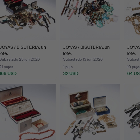
JOYAS / BISUTERÍA, un
JOYAS / BISUTERÍA, un
JOYAS
lote.
lote.
lote.
Subastado 25 jun 2026
Subastado 13 jun 2026
Subast
21 pujas
1 puja
10 puja
169 USD
32 USD
64 U