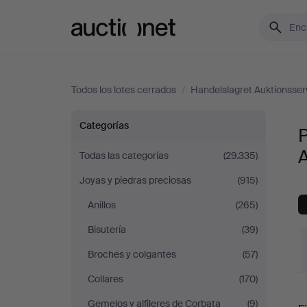
Auctionet.com
Todos los lotes cerrados
/
Handelslagret Auktionsser
Pedrería
Categorías
P
y
A
Todas las categorías
(29.335)
Joyas y piedras preciosas
(915)
juegos
Anillos
(265)
en
Bisutería
(39)
Handelslagret
Broches y colgantes
(57)
Collares
(170)
Auktionsservice
P
Gemelos y alfileres de Corbata
(9)