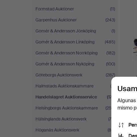
Formstad Auktioner
(11)
Garpenhus Auktioner
(243)
Gomér & Andersson Jönköping
(1)
Gomér & Andersson Linköping
(485)
Gomér & Andersson Norrköping
(182)
Gomér & Andersson Nyköping
(100)
Göteborgs Auktionsverk
(287)
Halmstads Auktionskammare
(4)
Usam
Handelslagret Auktionsservice
(171)
Algunas 
mismo pu
Helsingborgs Auktionskammare
(253)
Hälsinglands Auktionsverk
(78)
Per
Höganäs Auktionsverk
(88)
Des