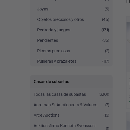
Fi
Joyas
(5)
r
Objetos preciosos y otros
(45)
Pedrería y juegos
(171)
Pendientes
(35)
Piedras preciosas
(2)
Pulseras y brazaletes
(117)
Casas de subastas
Todas las casas de subastas
(6.101)
Acreman St Auctioneers & Valuers
(7)
Arce Auctions
(13)
Auktionsfirma Kenneth Svensson i
(1)