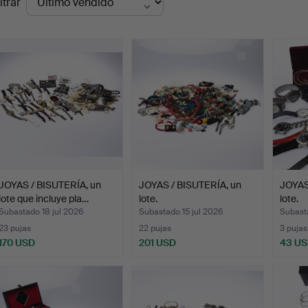
ltrar
de
emate
JOYAS / BISUTERÍA, un
JOYAS / BISUTERÍA, un
JOYAS
lote que incluye pla…
lote.
lote.
Subastado 18 jul 2026
Subastado 15 jul 2026
Subast
23 pujas
22 pujas
3 pujas
170 USD
201 USD
43 U