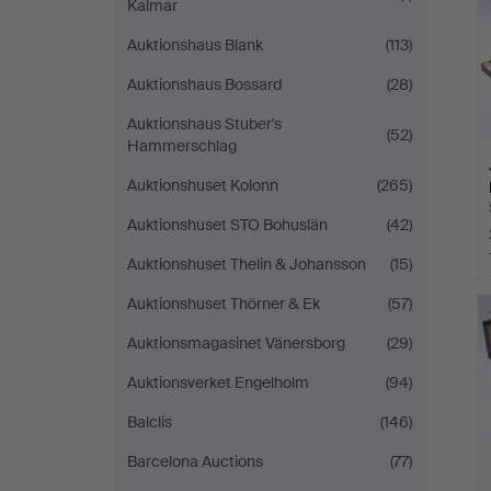
Kalmar
Auktionshaus Blank
(113)
Auktionshaus Bossard
(28)
Auktionshaus Stuber's
(52)
Hammerschlag
Auktionshuset Kolonn
(265)
Auktionshuset STO Bohuslän
(42)
Auktionshuset Thelin & Johansson
(15)
Auktionshuset Thörner & Ek
(57)
Auktionsmagasinet Vänersborg
(29)
Auktionsverket Engelholm
(94)
Balclis
(146)
Barcelona Auctions
(77)