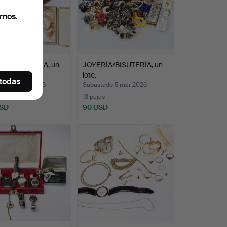
rnos.
ÍA/BISUTERÍA, un
JOYERÍA/BISUTERÍA, un
lote.
 todas
ado 19 mar 2026
Subastado 5 mar 2026
s
13 pujas
USD
90 USD