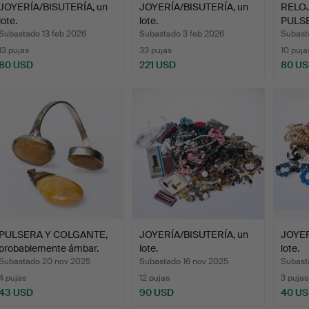
JOYERÍA/BISUTERÍA, un
JOYERÍA/BISUTERÍA, un
RELO
lote.
lote.
PULSE
mucha
Subastado 13 feb 2026
Subastado 3 feb 2026
Subast
13 pujas
33 pujas
10 puja
80 USD
221 USD
80 U
PULSERA Y COLGANTE,
JOYERÍA/BISUTERÍA, un
JOYER
probablemente ámbar.
lote.
lote.
Subastado 20 nov 2025
Subastado 16 nov 2025
Subast
4 pujas
12 pujas
3 pujas
43 USD
90 USD
40 U