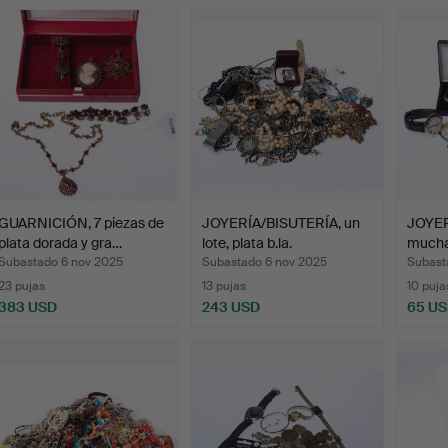
GUARNICIÓN, 7 piezas de
JOYERÍA/BISUTERÍA, un
JOYER
plata dorada y gra…
lote, plata b.la.
mucha
Subastado 6 nov 2025
Subastado 6 nov 2025
Subast
23 pujas
13 pujas
10 puja
383 USD
243 USD
65 U