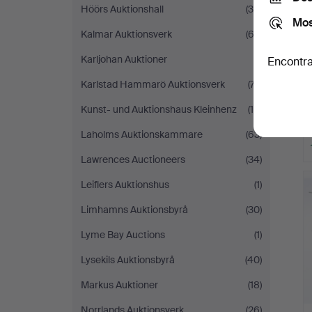
Höörs Auktionshall
(35)
Mos
Kalmar Auktionsverk
(62)
Karljohan Auktioner
(1)
Encontra
Karlstad Hammarö Auktionsverk
(77)
Kunst- und Auktionshaus Kleinhenz
(16)
Laholms Auktionskammare
(63)
Lawrences Auctioneers
(34)
Leiflers Auktionshus
(1)
Limhamns Auktionsbyrå
(30)
Lyme Bay Auctions
(1)
Lysekils Auktionsbyrå
(40)
Markus Auktioner
(18)
Norrlands Auktionsverk
(26)