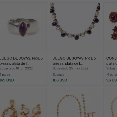
JUEGO DE JOYAS, Pics, 5
JUEGO DE JOYAS, Pics, 5
CONJU
piezas, plata de l…
piezas, plata de l…
plata 
Subastado 18 jun 2022
Subastado 25 may 2022
Subast
5 pujas
12 pujas
16 puja
169 USD
106 USD
96 U