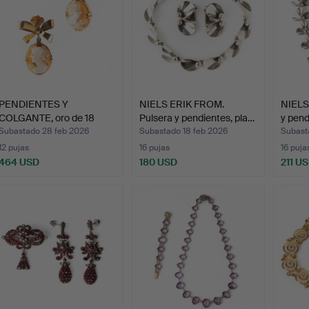
PENDIENTES Y
NIELS ERIK FROM.
NIELS
COLGANTE, oro de 18
Pulsera y pendientes, pla…
y pend
quilates …
Subastado 28 feb 2026
Subastado 18 feb 2026
Subast
12 pujas
16 pujas
16 puja
464 USD
180 USD
211 U