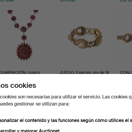
GUARNICIÓN, cuatro
JUEGO, 3 partes, oro de 18
CONJU
partes, con granates fa…
quilates, metal…
plate
os cookies
Subastado 9 ago 2023
Subastado 21 jun 2023
Subast
32 pujas
13 pujas
7 pujas
cookies son necesarias para utilizar el servicio. Las cookies q
454 USD
460 USD
148 U
edes gestionar se utilizan para:
sonalizar el contenido y las funciones según cómo utilices el s
arrollar y mejorar Auctionet.