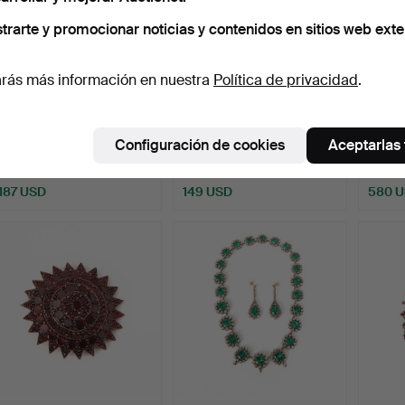
trarte y promocionar noticias y contenidos en sitios web exte
rás más información en nuestra
Política de privacidad
.
PENTTI SARPANEVA,
COLLAR Y ARETES., de
SVEN
anillo, pulsera y colgan…
plata con perlas cult…
pulser
Configuración de cookies
Aceptarlas
Subastado 24 may 2023
Subastado 3 may 2023
Subast
8 pujas
16 pujas
8 pujas
187 USD
149 USD
580 