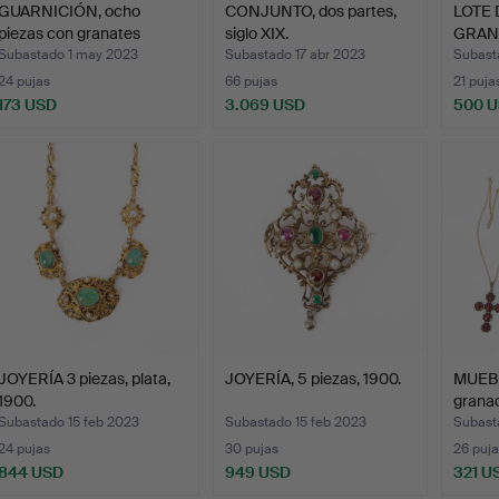
GUARNICIÓN, ocho
CONJUNTO, dos partes,
LOTE 
piezas con granates
siglo XIX.
GRANA
facet…
b…
Subastado 1 may 2023
Subastado 17 abr 2023
Subast
24 pujas
66 pujas
21 puja
173 USD
3.069 USD
500 
JOYERÍA 3 piezas, plata,
JOYERÍA, 5 piezas, 1900.
MUEBL
1900.
granad
Subastado 15 feb 2023
Subastado 15 feb 2023
Subast
24 pujas
30 pujas
26 puja
844 USD
949 USD
321 U