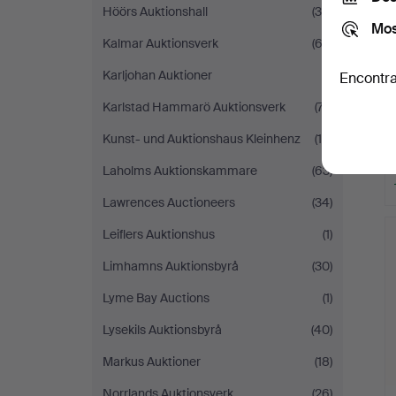
Höörs Auktionshall
(35)
Mos
Kalmar Auktionsverk
(62)
Karljohan Auktioner
(1)
Encontra
Karlstad Hammarö Auktionsverk
(77)
Kunst- und Auktionshaus Kleinhenz
(16)
Laholms Auktionskammare
(63)
Lawrences Auctioneers
(34)
Leiflers Auktionshus
(1)
Limhamns Auktionsbyrå
(30)
Lyme Bay Auctions
(1)
Lysekils Auktionsbyrå
(40)
Markus Auktioner
(18)
Norrlands Auktionsverk
(26)