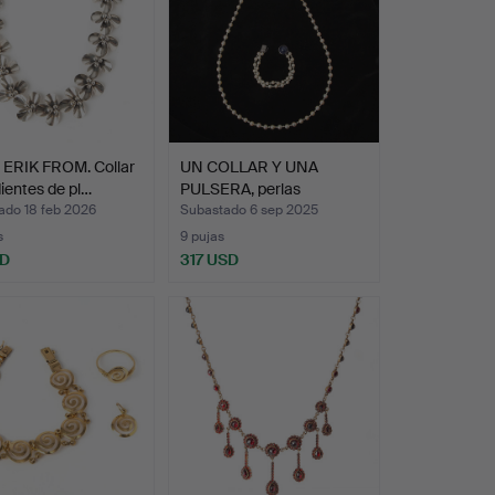
 ERIK FROM. Collar
UN COLLAR Y UNA
ientes de pl…
PULSERA, perlas
cultivadas…
ado 18 feb 2026
Subastado 6 sep 2025
s
9 pujas
SD
317 USD