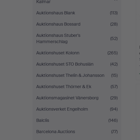
Kalmar
Auktionshaus Blank
(113)
Auktionshaus Bossard
(28)
Auktionshaus Stuber's
(52)
Hammerschlag
Auktionshuset Kolonn
(265)
Auktionshuset STO Bohuslän
(42)
Auktionshuset Thelin & Johansson
(15)
Auktionshuset Thörner & Ek
(57)
Auktionsmagasinet Vänersborg
(29)
Auktionsverket Engelholm
(94)
Balclis
(146)
Barcelona Auctions
(77)