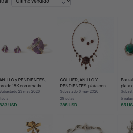
ltrar
de
emate
ANILLO y PENDIENTES,
COLLIER, ANILLO Y
Brazal
oro de 18K con amatis…
PENDIENTES, plata con
plata 
gr…
Subastado 23 may 2026
Subastado 6 may 2026
Subast
1 puja
28 pujas
5 pujas
633 USD
285 USD
85 U