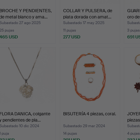
BROCHE Y PENDIENTES,
COLLAR Y PULSERA, de
GUARN
de metal blanco y ama…
plata dorada con amat…
oro de
Subastado 27 ago 2025
Subastado 17 may 2025
Subast
25 pujas
11 pujas
3 pujas
465 USD
277 USD
691 U
FLORA DANICA, colgante
BISUTERÍA 4 piezas, coral.
JOYER
y pendientes de pla…
piezas
Subastado 10 dic 2024
Subastado 29 mar 2024
Subast
1 puja
14 pujas
4 pujas
32 USD
201 USD
232 U