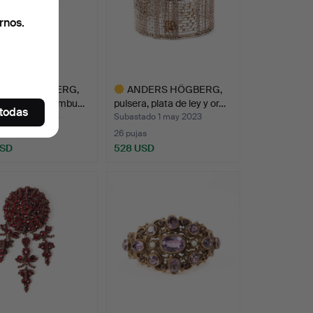
rnos.
-ERIK HÖGBERG,
ANDERS HÖGBERG,
a, plata, Gotembu…
pulsera, plata de ley y or…
 todas
ado 1 may 2023
Subastado 1 may 2023
26 pujas
USD
528 USD
Lote
seleccionado