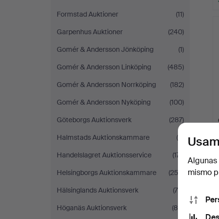
Formstad Auktioner
(11)
Garpenhus Auktioner
(240)
Gomér & Andersson Jönköping
(1)
Gomér & Andersson Linköping
(485)
Gomér & Andersson Norrköping
(182)
Gomér & Andersson Nyköping
(100)
Göteborgs Auktionsverk
(287)
Halmstads Auktionskammare
(4)
Usam
Handelslagret Auktionsservice
(171)
Algunas 
mismo pu
Helsingborgs Auktionskammare
(253)
Hälsinglands Auktionsverk
(78)
Per
Höganäs Auktionsverk
(88)
Des