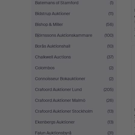
Batemans of Stamford
(1)
Bidstrup Auktioner
(11)
Bishop & Miller
(56)
Björnssons Auktionskammare
(100)
Borås Auktionshall
(10)
Chalkwell Auctions
(37)
Colombos
(2)
Connoisseur Bokauktioner
(2)
Crafoord Auktioner Lund
(205)
Crafoord Auktioner Malmö
(26)
Crafoord Auktioner Stockholm
(13)
Ekenbergs Auktioner
(13)
Falun Auktionsbyrå
(31)