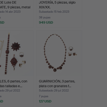
DE Lote DE
JOYERÍA, 5 piezas, siglo
TE, 9 piezas, metal
XIX/XX.
ado 14 abr 2023
Subastado 15 feb 2023
s
38 pujas
USD
949 USD
ES, 6 partes, con
GUARNICIÓN, 3 partes,
as talladas e…
plata con granates f…
ado 29 jul 2022
Subastado 29 jul 2022
s
7 pujas
SD
127 USD