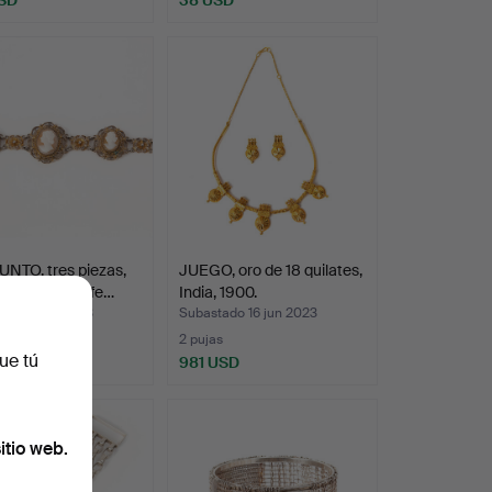
NTO, tres piezas,
JUEGO, oro de 18 quilates,
ado con camafe…
India, 1900.
ado 21 jun 2023
Subastado 16 jun 2023
2 pujas
ue tú
SD
981 USD
itio web.