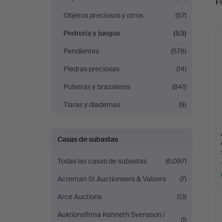
Fi
Göteborg
Objetos preciosos y otros
(57)
r
Pedrería y juegos
(53)
Pendientes
(578)
Piedras preciosas
(14)
Pulseras y brazaletes
(841)
Tiaras y diademas
(9)
Casas de subastas
Todas las casas de subastas
(6.097)
Acreman St Auctioneers & Valuers
(7)
Arce Auctions
(13)
Auktionsfirma Kenneth Svensson i
(1)