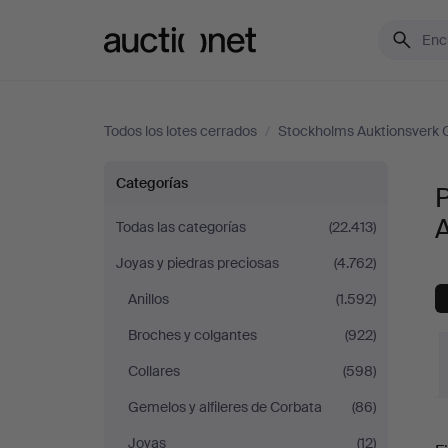
Auctionet.com
Todos los lotes cerrados
/
Stockholms Auktionsverk 
Pedrería
Categorías
P
y
Todas las categorías
(22.413)
Joyas y piedras preciosas
(4.762)
juegos
Anillos
(1.592)
en
Broches y colgantes
(922)
Stockholms
Collares
(598)
Gemelos y alfileres de Corbata
(86)
Auktionsverk
P
Joyas
(12)