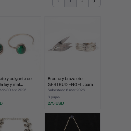
1
2
ete y colgante de
Broche y brazalete
de ley y mal…
GERTRUD ENGEL, para
Mic…
ado 30 abr 2026
Subastado 6 mar 2026
8 pujas
SD
275 USD