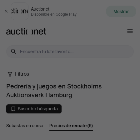
Auctionet
Mostrar
Cerrar
Disponible en Google Play
Auctionet.com
Filtros
Pedrería
Pedrería y juegos en Stockholms
y
Auktionsverk Hamburg
juegos
Suscribir búsqueda
en
Subastas en curso
Precios de remate
(6)
Stockholms