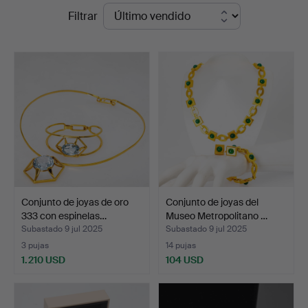
Precios
Filtrar
Auktionsverk
de
Hamburg
remate
Conjunto de joyas de oro
Conjunto de joyas del
333 con espinelas…
Museo Metropolitano …
Subastado 9 jul 2025
Subastado 9 jul 2025
3 pujas
14 pujas
1.210 USD
104 USD