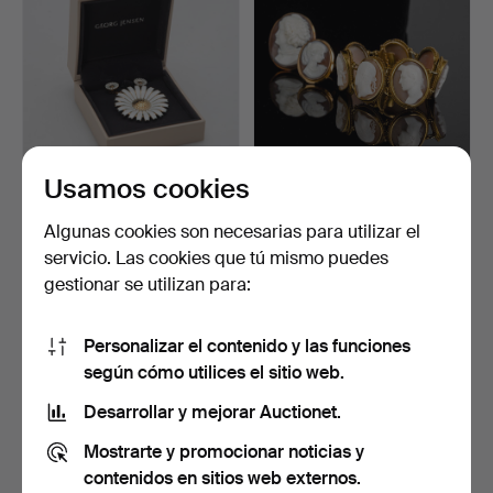
Usamos cookies
ANTON MICHELSEN.
Colección
Collar con colgante y bro…
Gemmenschmuck.
Algunas cookies son necesarias para utilizar el
Subastado 26 ene 2025
Subastado 13 dic 2024
servicio. Las cookies que tú mismo puedes
25 pujas
11 pujas
gestionar se utilizan para:
346 USD
807 USD
Personalizar el contenido y las funciones
según cómo utilices el sitio web.
Desarrollar y mejorar Auctionet.
Mostrarte y promocionar noticias y
contenidos en sitios web externos.