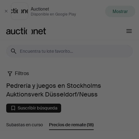
Auctionet
Mostrar
Cerrar
Disponible en Google Play
Auctionet.com
Filtros
Pedrería
Pedrería y juegos en Stockholms
y
Auktionsverk Düsseldorf/Neuss
juegos
Suscribir búsqueda
en
Subastas en curso
Precios de remate
(18)
Stockholms