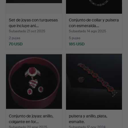
Set de joyas con turquesas
Conjunto de collar y pulsera
que incluye ani…
con esmeralda…
Subastado 21 oct 2025
Subastado 14 ago 2025
2 pujas
5 pujas
70 USD
185 USD
Conjunto de joyas: anillo,
pulsera y anillo, plata,
colgante en for…
esmalte.
Subastado 20 ene 2025
Subastado 17 nov 2024