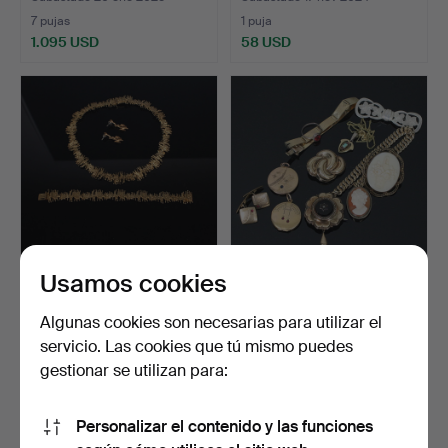
7 pujas
1 puja
1.095 USD
58 USD
Usamos cookies
HENKEL&GROSSÉ.
Paquete de joyas antiguas.
Conjunto de joyas de
Algunas cookies son necesarias para utilizar el
mediad…
Subastado 10 sep 2024
Subastado 14 sep 2023
servicio. Las cookies que tú mismo puedes
3 pujas
2 pujas
gestionar se utilizan para:
93 USD
116 USD
Personalizar el contenido y las funciones