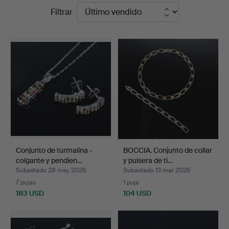
Precios
Filtrar
Auktionsverk
de
Düsseldorf/Neuss
remate
Conjunto de turmalina -
BOCCIA. Conjunto de collar
colgante y pendien…
y pulsera de ti…
Subastado 28 may 2026
Subastado 13 mar 2026
7 pujas
1 puja
183 USD
104 USD