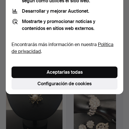
según cómo utilices el sitio web.
Desarrollar y mejorar Auctionet.
Mostrarte y promocionar noticias y
contenidos en sitios web externos.
Encontrarás más información en nuestra
Política
de privacidad
.
Juego de joyas con
Úrsula Dorner. Juego de
peridoto, plata 925.
joyas: pulsera, an…
Subastado 25 may 2023
Subastado 1 mar 2023
1 puja
2 pujas
Aceptarlas todas
346 USD
231 USD
Configuración de cookies