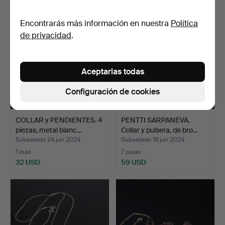
Encontrarás más información en nuestra
Política
de privacidad
.
Aceptarlas todas
Configuración de cookies
COLLAR y PENDIENTES. 4
PENTTI SARPANEVA.
piezas, metal blanc…
Collar y pulsera, de bro…
Subastado 24 jun 2024
Subastado 19 jun 2024
1 puja
7 pujas
32 USD
59 USD