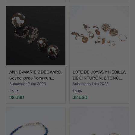
ANNE-MARIE ØDEGAARD.
LOTE DE JOYAS Y HEBILLA
Set de joyas Porsgrun…
DE CINTURÓN, BRONC…
Subastado 7 dic 2025
Subastado 1 dic 2025
1 puja
1 puja
32 USD
32 USD