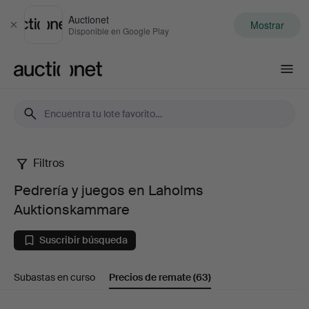
Auctionet
Mostrar
Cerrar
Disponible en Google Play
Auctionet.com
Filtros
Pedrería
Pedrería y juegos en Laholms
y
Auktionskammare
juegos
Suscribir búsqueda
en
Subastas en curso
Precios de remate
(63)
Laholms