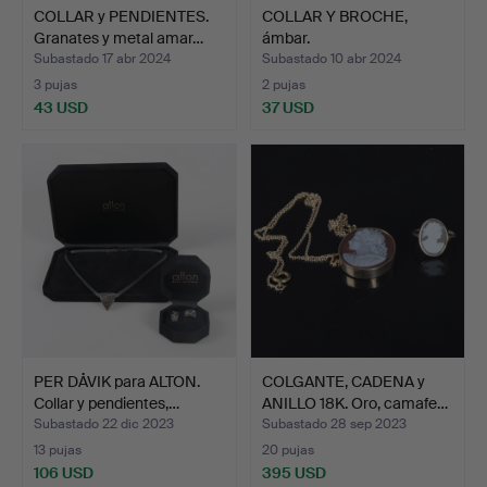
COLLAR y PENDIENTES.
COLLAR Y BROCHE,
Granates y metal amar…
ámbar.
Subastado 17 abr 2024
Subastado 10 abr 2024
3 pujas
2 pujas
43 USD
37 USD
PER DÅVIK para ALTON.
COLGANTE, CADENA y
Collar y pendientes,…
ANILLO 18K. Oro, camafe…
Subastado 22 dic 2023
Subastado 28 sep 2023
13 pujas
20 pujas
106 USD
395 USD