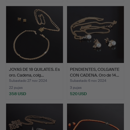
JOYAS DE 18 QUILATES. Es
PENDIENTES, COLGANTE
oro. Cadena, colg…
CON CADENA. Oro de 14…
Subastado 27 nov 2024
Subastado 6 nov 2024
22 pujas
3 pujas
358 USD
520 USD