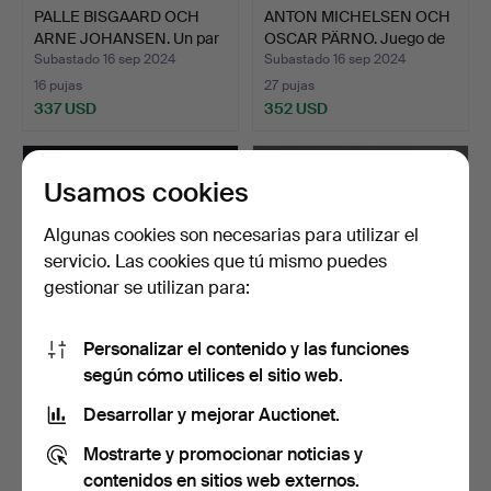
PALLE BISGAARD OCH
ANTON MICHELSEN OCH
ARNE JOHANSEN. Un par
OSCAR PÄRNO. Juego de
d…
…
Subastado 16 sep 2024
Subastado 16 sep 2024
16 pujas
27 pujas
337 USD
352 USD
Usamos cookies
Algunas cookies son necesarias para utilizar el
servicio. Las cookies que tú mismo puedes
gestionar se utilizan para:
Personalizar el contenido y las funciones
según cómo utilices el sitio web.
GRANADAS DE JOYERÍA. 7
CONJUNTO DE JOYAS EN
partes, bla. plata …
ORO CAMEL DE 18
Desarrollar y mejorar Auctionet.
QUILA…
Subastado 15 sep 2024
Subastado 6 sep 2024
Mostrarte y promocionar noticias y
12 pujas
9 pujas
80 USD
373 USD
contenidos en sitios web externos.