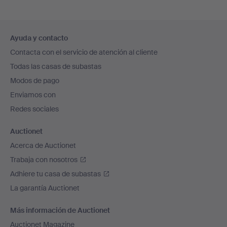
Navegación
Ayuda y contacto
en
Contacta con el servicio de atención al cliente
el
Todas las casas de subastas
pie
Modos de pago
de
Enviamos con
página
Redes sociales
Auctionet
Acerca de Auctionet
Trabaja con nosotros
Adhiere tu casa de subastas
La garantía Auctionet
Más información de Auctionet
Auctionet Magazine