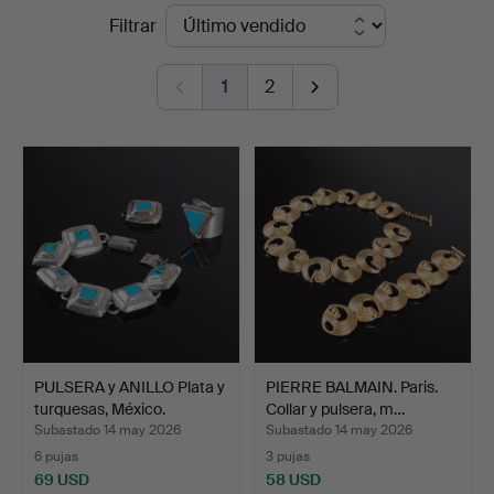
Precios
Filtrar
Auktionskammare
de
1
2
remate
PULSERA y ANILLO Plata y
PIERRE BALMAIN. Paris.
turquesas, México.
Collar y pulsera, m…
Subastado 14 may 2026
Subastado 14 may 2026
6 pujas
3 pujas
69 USD
58 USD