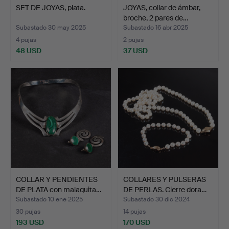
SET DE JOYAS, plata.
JOYAS, collar de ámbar,
broche, 2 pares de…
Subastado 30 may 2025
Subastado 16 abr 2025
4 pujas
2 pujas
48 USD
37 USD
COLLAR Y PENDIENTES
COLLARES Y PULSERAS
DE PLATA con malaquita…
DE PERLAS. Cierre dora…
Subastado 10 ene 2025
Subastado 30 dic 2024
30 pujas
14 pujas
193 USD
170 USD