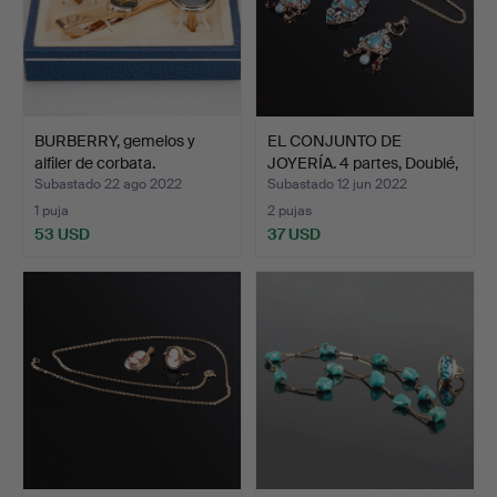
BURBERRY, gemelos y
EL CONJUNTO DE
alfiler de corbata.
JOYERÍA. 4 partes, Doublé,
…
Subastado 22 ago 2022
Subastado 12 jun 2022
1 puja
2 pujas
53 USD
37 USD