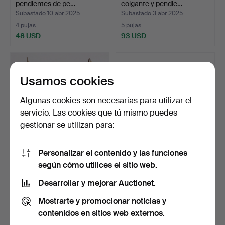
pendientes de pe…
colgante y pendie…
Subastado 10 abr 2025
Subastado 3 abr 2025
4 pujas
5 pujas
48 USD
93 USD
Usamos cookies
Algunas cookies son necesarias para utilizar el
servicio. Las cookies que tú mismo puedes
gestionar se utilizan para:
Personalizar el contenido y las funciones
3
.
Aderezo de broche y
77
.
Conjunto floral de
según cómo utilices el sitio web.
pendientes con camafeo…
pendientes, sortija y b…
Desarrollar y mejorar Auctionet.
Vendido
Vendido
Mostrarte y promocionar noticias y
151 USD
1.850 USD
contenidos en sitios web externos.