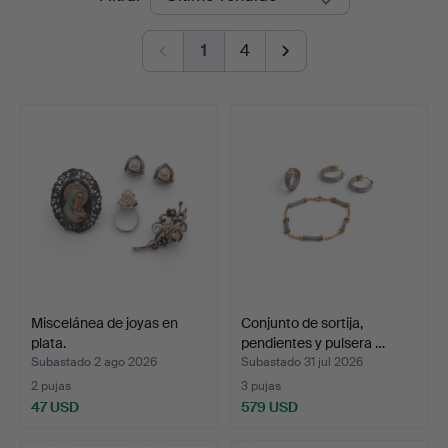
de
1
4
remate
Miscelánea de joyas en
Conjunto de sortija,
plata.
pendientes y pulsera …
Subastado 2 ago 2026
Subastado 31 jul 2026
2 pujas
3 pujas
47 USD
579 USD