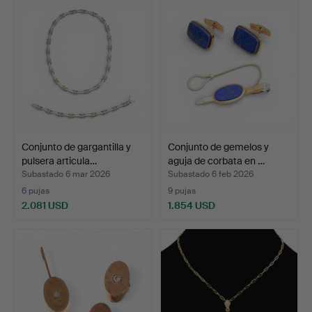
Conjunto de gargantilla y
Conjunto de gemelos y
pulsera articula…
aguja de corbata en …
Subastado 6 mar 2026
Subastado 6 feb 2026
6 pujas
9 pujas
2.081 USD
1.854 USD