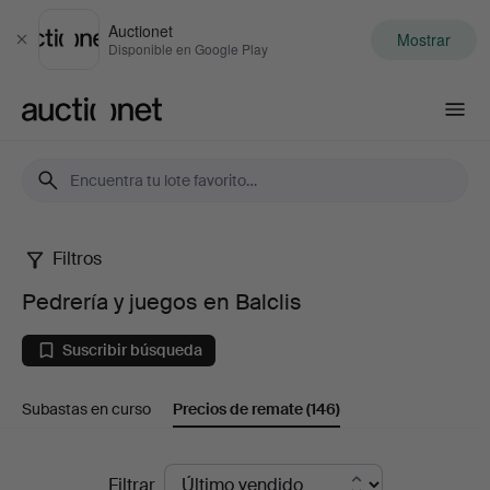
Auctionet
Mostrar
Cerrar
Disponible en Google Play
Auctionet.com
Filtros
Pedrería
Pedrería y juegos en Balclis
y
Suscribir búsqueda
juegos
Subastas en curso
Precios de remate
(146)
en
Balclis
Precios
Filtrar