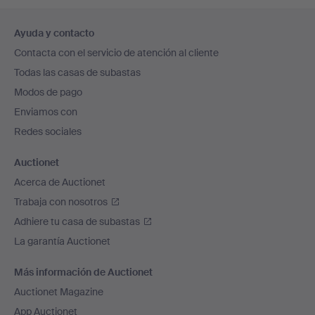
Navegación
Ayuda y contacto
en
Contacta con el servicio de atención al cliente
el
Todas las casas de subastas
pie
Modos de pago
de
Enviamos con
página
Redes sociales
Auctionet
Acerca de Auctionet
Trabaja con nosotros
Adhiere tu casa de subastas
La garantía Auctionet
Más información de Auctionet
Auctionet Magazine
App Auctionet