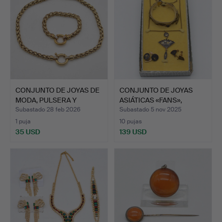
CONJUNTO DE JOYAS DE
CONJUNTO DE JOYAS
MODA, PULSERA Y
ASIÁTICAS «FANS»,
COLLA…
DAMASC…
Subastado 28 feb 2026
Subastado 5 nov 2025
1 puja
10 pujas
35 USD
139 USD