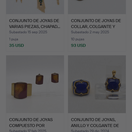
CONJUNTO DE JOYAS DE
CONJUNTO DE JOYAS DE
VARIAS PIEZAS, CHAPAD…
COLLAR, COLGANTE Y
AL…
Subastado 15 sep 2025
Subastado 2 may 2025
1 puja
10 pujas
35 USD
93 USD
CONJUNTO DE JOYAS
CONJUNTO DE JOYAS,
COMPUESTO POR
ANILLO Y COLGANTE DE
BRAZALETE …
LA…
Subastado 17 feb 2025
Subastado 29 dic 2024