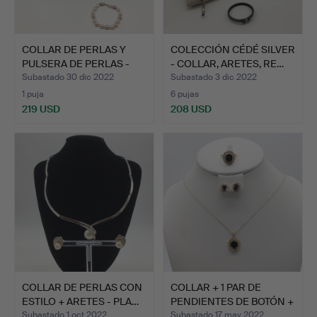
COLLAR DE PERLAS Y
COLECCIÓN CÉDÉ SILVER
PULSERA DE PERLAS -
- COLLAR, ARETES, RE…
CIE…
Subastado 30 dic 2022
Subastado 3 dic 2022
1 puja
6 pujas
219 USD
208 USD
COLLAR DE PERLAS CON
COLLAR + 1 PAR DE
ESTILO + ARETES - PLA…
PENDIENTES DE BOTÓN +
AN…
Subastado 1 oct 2022
Subastado 17 may 2022