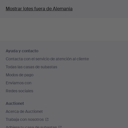
Mostrar lotes fuera de Alemania
Navegación
Ayuda y contacto
en
Contacta con el servicio de atención al cliente
el
Todas las casas de subastas
pie
Modos de pago
de
Enviamos con
página
Redes sociales
Auctionet
Acerca de Auctionet
Trabaja con nosotros
Adhiere tu casa de subastas