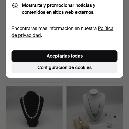
Mostrarte y promocionar noticias y
contenidos en sitios web externos.
Encontrarás más información en nuestra
Política
de privacidad
.
COLLAR CON COLGANTE
CONJUNTO DE JOYERÍA -
Aceptarlas todas
Y ANILLO - PIEDRAS
ARETES Y COLLAR CON …
ROD…
Subastado 25 jun 2023
Subastado 11 jun 2023
Configuración de cookies
3 pujas
3 pujas
58 USD
52 USD