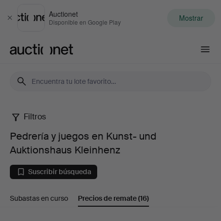
Auctionet
Mostrar
Cerrar
Disponible en Google Play
Auctionet.com
Filtros
Pedrería
Pedrería y juegos en Kunst- und
y
Auktionshaus Kleinhenz
juegos
Suscribir búsqueda
en
Subastas en curso
Precios de remate
(16)
Kunst-