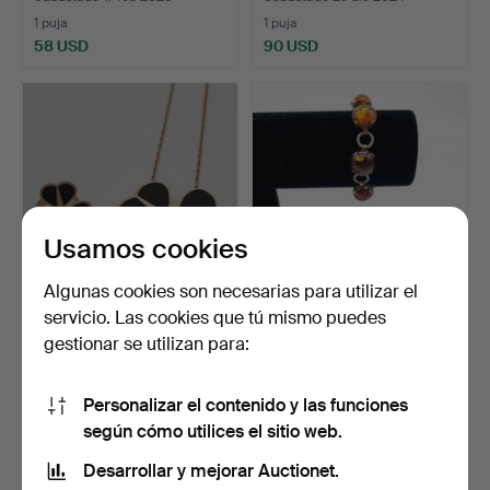
1 puja
1 puja
58 USD
90 USD
Usamos cookies
Algunas cookies son necesarias para utilizar el
servicio. Las cookies que tú mismo puedes
PEREGRINO, ANILLO Y
PULSERA CON ÁMBAR -
gestionar se utilizan para:
COLLAR, JOYERÍA DE
ANILLO DE ÁMBAR A
MOD…
JUEG…
Subastado 27 abr 2024
Subastado 26 jul 2023
1 puja
1 puja
Personalizar el contenido y las funciones
35 USD
36 USD
según cómo utilices el sitio web.
Desarrollar y mejorar Auctionet.