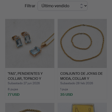
Precios
Filtrar
und
de
Auktionshaus
remate
Kleinhenz
"FAS", PENDIENTES Y
CONJUNTO DE JOYAS DE
COLLAR, TOPACIO Y
MODA, COLLAR Y
VIDR…
PULSER…
Subastado 27 jun 2026
Subastado 28 feb 2026
8 pujas
1 puja
77 USD
35 USD