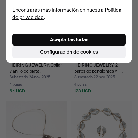
Encontrarás más información en nuestra
Política
de privacidad
.
Aceptarlas todas
Configuración de cookies
HEIRING JEWELRY. Collar
HEIRING JEWELRY. 2
y anillo de plata …
pares de pendientes y 1…
Subastado 24 nov 2025
Subastado 22 nov 2025
4 pujas
4 pujas
64 USD
128 USD