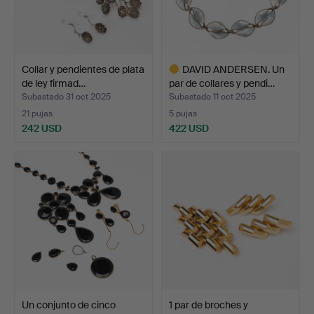
Collar y pendientes de plata
DAVID ANDERSEN. Un
de ley firmad…
par de collares y pendi…
Subastado 31 oct 2025
Subastado 11 oct 2025
21 pujas
5 pujas
242 USD
422 USD
Lote
seleccionado
Un conjunto de cinco
1 par de broches y