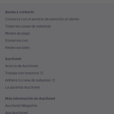
Navegación
Ayuda y contacto
en
Contacta con el servicio de atención al cliente
el
Todas las casas de subastas
pie
Modos de pago
de
Enviamos con
página
Redes sociales
Auctionet
Acerca de Auctionet
Trabaja con nosotros
Adhiere tu casa de subastas
La garantía Auctionet
Más información de Auctionet
Auctionet Magazine
App Auctionet