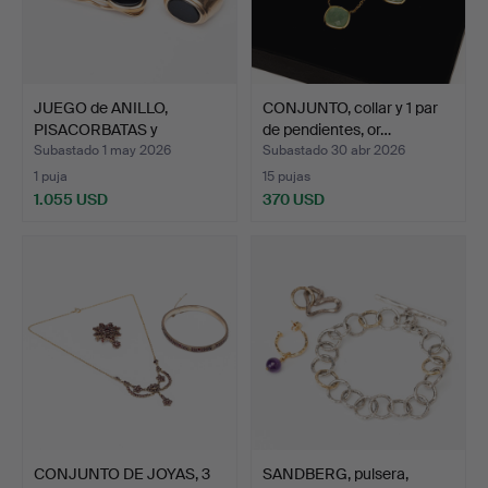
JUEGO de ANILLO,
CONJUNTO, collar y 1 par
PISACORBATAS y
de pendientes, or…
GEMELOS, u…
Subastado 1 may 2026
Subastado 30 abr 2026
1 puja
15 pujas
1.055 USD
370 USD
CONJUNTO DE JOYAS, 3
SANDBERG, pulsera,