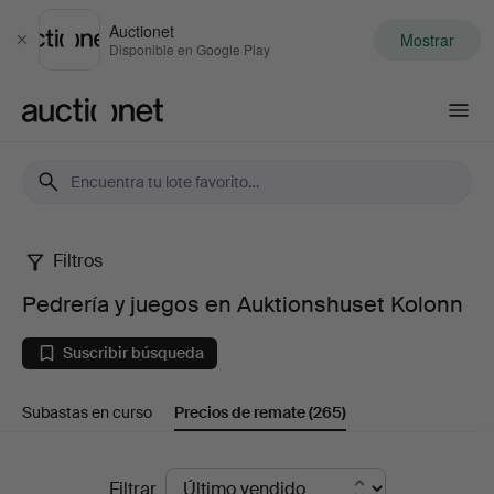
Auctionet
Mostrar
Cerrar
Disponible en Google Play
Auctionet.com
Filtros
Pedrería
Pedrería y juegos en Auktionshuset Kolonn
y
Suscribir búsqueda
juegos
Subastas en curso
Precios de remate
(265)
en
Auktionshuset
Precios
Filtrar