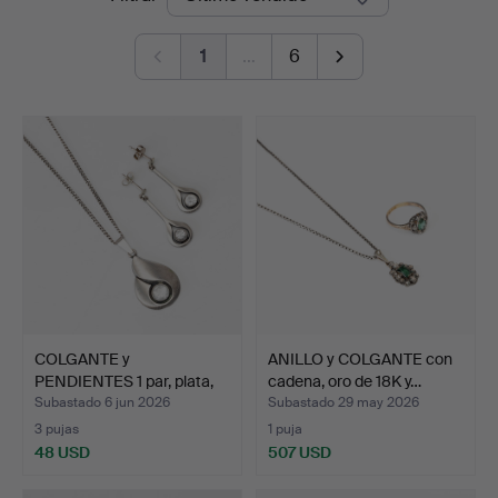
de
Kolonn
1
…
6
remate
COLGANTE y
ANILLO y COLGANTE con
PENDIENTES 1 par, plata,
cadena, oro de 18K y…
piedra…
Subastado 6 jun 2026
Subastado 29 may 2026
3 pujas
1 puja
48 USD
507 USD