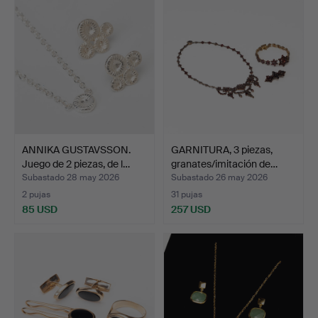
ANNIKA GUSTAVSSON.
GARNITURA, 3 piezas,
Juego de 2 piezas, de l…
granates/imitación de…
Subastado 28 may 2026
Subastado 26 may 2026
2 pujas
31 pujas
85 USD
257 USD