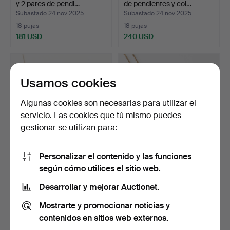
y 2 pares de pendi…
de pendientes y col…
Subastado 24 nov 2025
Subastado 24 nov 2025
18 pujas
18 pujas
181 USD
240 USD
Usamos cookies
Algunas cookies son necesarias para utilizar el
servicio. Las cookies que tú mismo puedes
gestionar se utilizan para:
Personalizar el contenido y las funciones
HEIRING JEWELRY.
HEIRING JEWELRY. Collar
según cómo utilices el sitio web.
Guarnición, 4 piezas de l…
y 1 par de pendien…
Subastado 24 nov 2025
Subastado 24 nov 2025
Desarrollar y mejorar Auctionet.
19 pujas
1 puja
Mostrarte y promocionar noticias y
180 USD
37 USD
contenidos en sitios web externos.