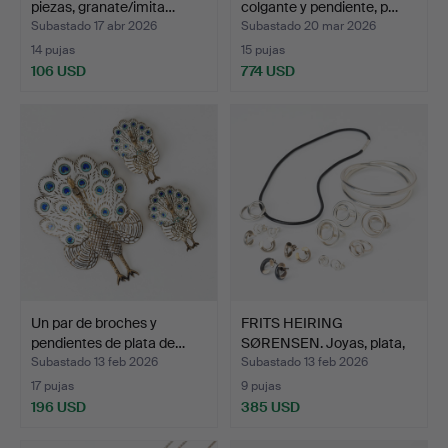
piezas, granate/imita…
colgante y pendiente, p…
Subastado 17 abr 2026
Subastado 20 mar 2026
14 pujas
15 pujas
106 USD
774 USD
Un par de broches y
FRITS HEIRING
pendientes de plata de…
SØRENSEN. Joyas, plata,
Dina…
Subastado 13 feb 2026
Subastado 13 feb 2026
17 pujas
9 pujas
196 USD
385 USD