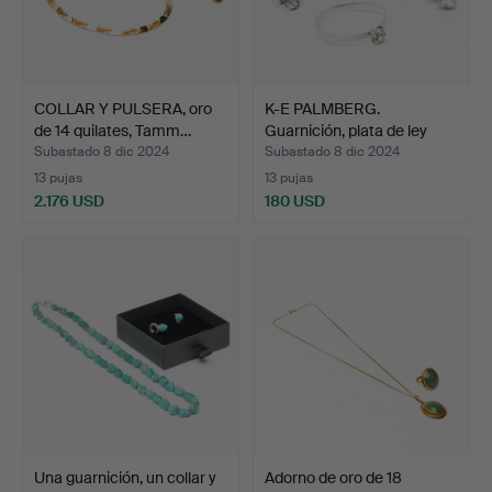
COLLAR Y PULSERA, oro
K-E PALMBERG.
de 14 quilates, Tamm…
Guarnición, plata de ley
par…
Subastado 8 dic 2024
Subastado 8 dic 2024
13 pujas
13 pujas
2.176 USD
180 USD
Una guarnición, un collar y
Adorno de oro de 18