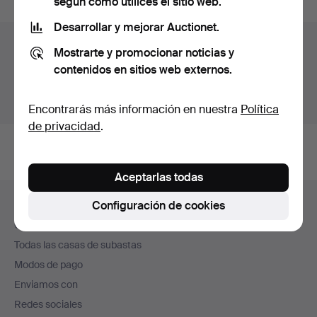
según cómo utilices el sitio web.
Desarrollar y mejorar Auctionet.
Archivo de subastas
Mostrarte y promocionar noticias y
contenidos en sitios web externos.
Estás buscando en el archivo de subastas concluidas.
Mostrar las subastas en curso.
Encontrarás más información en nuestra
Política
de privacidad
.
Aceptarlas todas
Navegación
Configuración de cookies
Ayuda y contacto
en
Contacta con el servicio de atención al cliente
el
Todas las casas de subastas
pie
Modos de pago
de
Enviamos con
página
Redes sociales