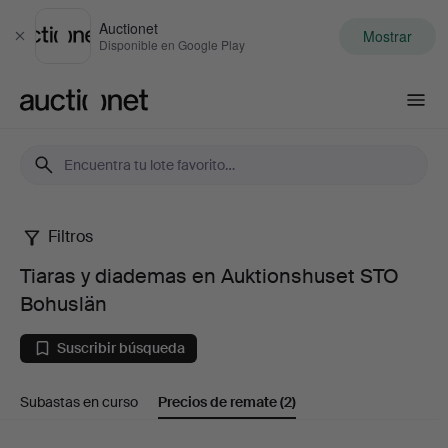
Auctionet
Mostrar
Cerrar
Disponible en Google Play
Auctionet.com
Filtros
Tiaras
Tiaras y diademas en Auktionshuset STO
y
Bohuslän
diademas
Suscribir búsqueda
en
Subastas en curso
Precios de remate
(2)
Auktionshuset