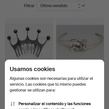
Precios
Filtrar
STO
de
Bohuslän
remate
Usamos cookies
THERESIA HVORSLEV.
A D DESIGN. JOYAS PARA
para Age Fausing, Dinam…
EL CABELLO DINAMARC…
Algunas cookies son necesarias para utilizar el
Subastado 22 sep 2023
Subastado 9 jun 2023
servicio. Las cookies que tú mismo puedes
12 pujas
1 puja
gestionar se utilizan para:
159 USD
32 USD
Personalizar el contenido y las funciones
Suscribir búsqueda